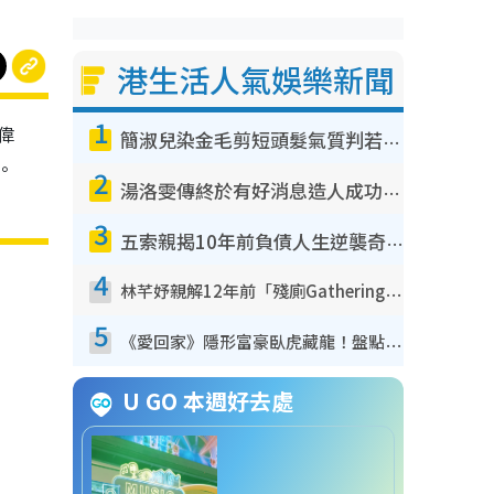
港生活人氣娛樂新聞
1
偉
簡淑兒染金毛剪短頭髮氣質判若兩人！嚇壞老公麥大力都認唔出：「你做咩事？」
。
2
湯洛雯傳終於有好消息造人成功！兩大細節曝孕味極濃惹猜測：大肚婆先會咁！
3
五索親揭10年前負債人生逆襲奇蹟！全靠去一地方轉運後即遇上馬先生
4
林芊妤親解12年前「殘廁Gathering」真相！高層解約一句話重創尊嚴至今拒返TVB
5
《愛回家》隱形富豪臥虎藏龍！盤點12位財氣逼人的有錢藝人：呢位靚女3億身家唔憂做
U GO 本週好去處