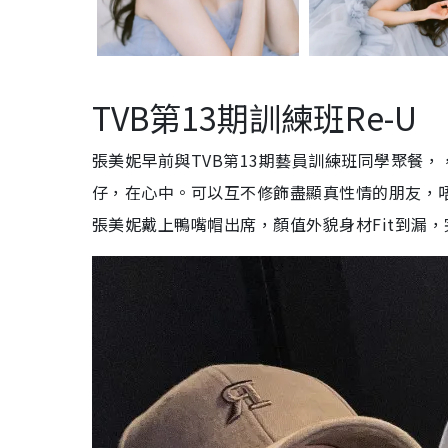
TVB第13期訓練班Re-U
張美妮早前與TVB第13期藝員訓練班同學聚餐，
仔，在心中。可以互不修飾盡顯真性情的朋友，
張美妮戴上鴨嘴帽出席，顏值外貌身材Fit到漏