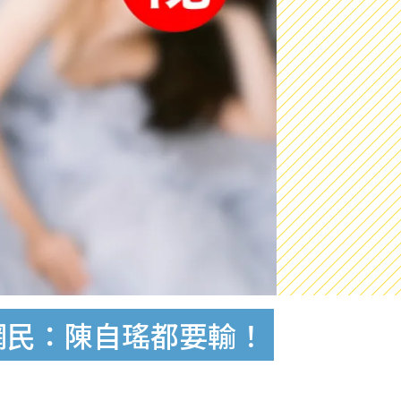
撼網民：陳自瑤都要輸！