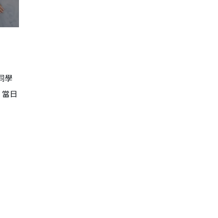
同學
」當日