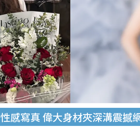
罕晒性感寫真 偉大身材夾深溝震