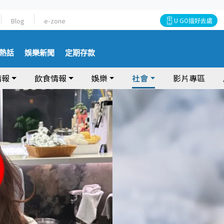
Blog
e-zone
U GO搵好去處
熱話
娛樂新聞
定期存款
情報
飲食情報
娛樂
社會
影片專區