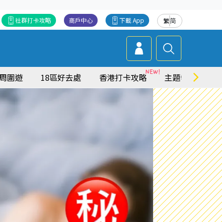
社群打卡攻略
商戶中心
下載 App
繁
简
周圍遊
18區好去處
香港打卡攻略
主題特集