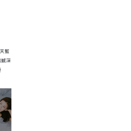
穿天藍
震撼深
要