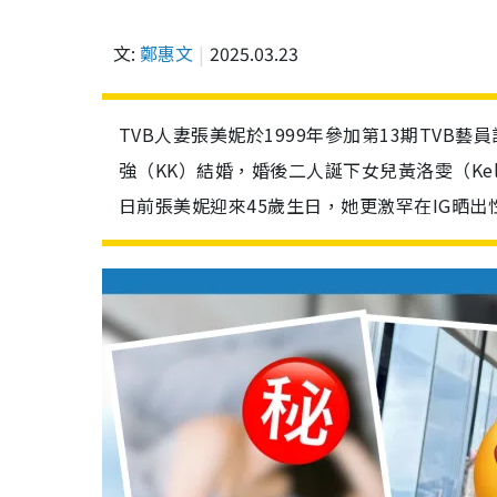
文:
鄭惠文
2025.03.23
TVB人妻張美妮於1999年參加第13期TVB
強（KK）結婚，婚後二人誕下女兒黃洛雯（Ke
日前張美妮迎來45歲生日，她更激罕在IG晒