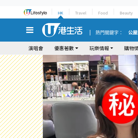
HK
Travel
Food
Beauty
熱門關鍵字：
公屋
演唱會
優惠著數
玩樂情報
購物