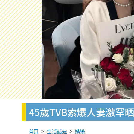
45歲TVB索爆人妻激
首頁
生活話題
娛樂