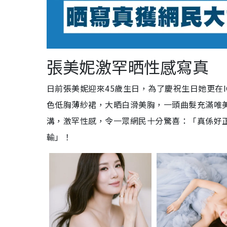
張美妮激罕晒性感寫真
日前張美妮迎來45歲生日，為了慶祝生日她更在
色低胸薄紗裙，大晒白滑美胸，一頭曲髮充滿唯美
溝，激罕性感，令一眾網民十分驚喜：「真係好正
輸」！