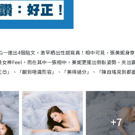
IG一連出4個貼文，激罕晒出性感寫真！相中可見，張美妮身
女神Feel。而在其中一張相中，美妮更擺出側臥姿勢，夾出
😍」、「靚到唔識形容」、「美得過分」、「陳自瑤見到都
+7