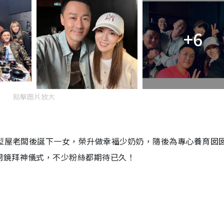
+6
點擊圖片放大
髮型屋老闆後誕下一女，榮升做幸福少奶奶，隨後為專心養育囡
開鏡拜神儀式，不少粉絲都期待已久！