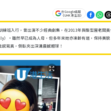
在Google追蹤
《UHK 港生活》
藝員訓練班入行，曾出演不少經典劇集，在2013年與髮型屋老闆黃
lly）。雖然早已成為人母，但多年來她亦凍齡有道，保持美貌
出性感寫真，側臥夾出深溝震撼眼球！