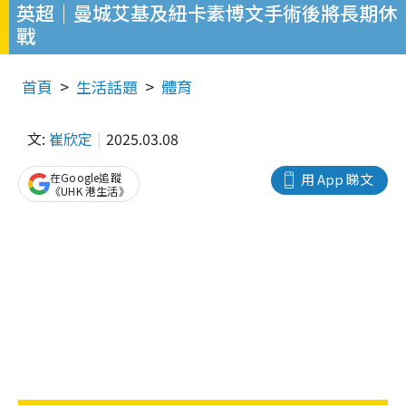
英超｜曼城艾基及紐卡素博文手術後將長期休
戰
首頁
生活話題
體育
文:
崔欣定
2025.03.08
在Google追蹤
用 App 睇文
《UHK 港生活》