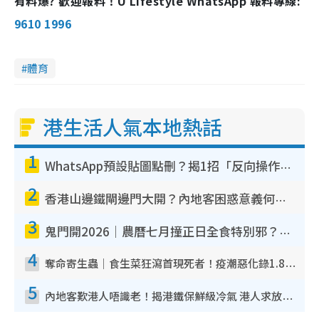
有料爆? 歡迎報料！U Lifestyle WhatsApp 報料專線:
9610 1996
體育
港生活人氣本地熱話
1
WhatsApp預設貼圖點刪？揭1招「反向操作」還原簡潔介面 附3步實測教學
2
香港山邊鐵閘邊門大開？內地客困惑意義何在！網民神回覆：呢種叫法理性防禦
3
鬼門開2026｜農曆七月撞正日全食特別邪？專家警告切忌做一事！揭4大禁忌+2招保平安
4
奪命寄生蟲｜食生菜狂瀉首現死者！疫潮惡化錄1.8萬宗病例 揭洗菜3大謬誤
5
內地客歎港人唔識老！揭港鐵保鮮級冷氣 港人求放過：咪投訴