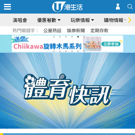
演唱會
優惠著數
玩樂情報
購物情報
熱門關鍵字：
公屋熱話
娛樂新聞
定期存款