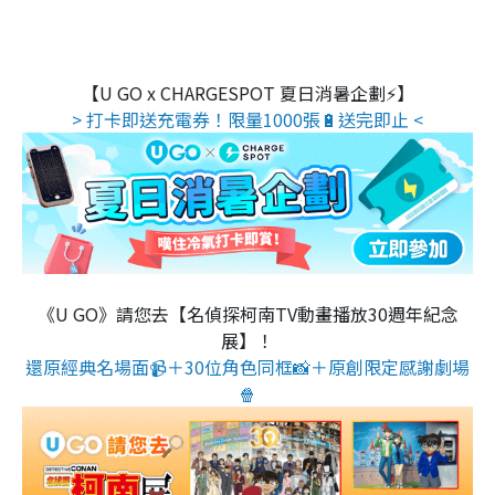
【U GO x CHARGESPOT 夏日消暑企劃⚡】
> 打卡即送充電券！限量1000張🔋送完即止 <
《U GO》請您去【名偵探柯南TV動畫播放30週年紀念
展】！
還原經典名場面📹＋30位角色同框📸＋原創限定感謝劇場
🍿