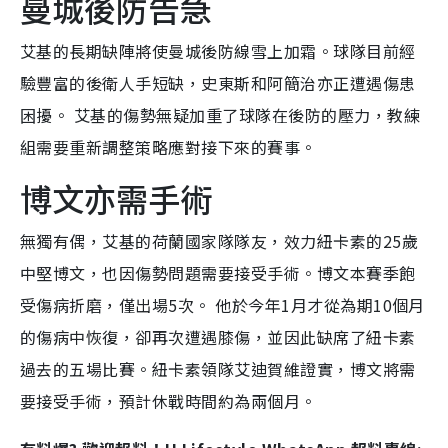
曼城後防告急
艾基的長期缺陣將使曼城後防線雪上加霜。球隊目前經
驗豐富的後衛人手短缺，史東斯和阿簡治亦正遭遇傷患
困擾。 艾基的傷勢無疑加重了球隊在後防的壓力，教練
組需要重新調整策略應對接下來的賽事。
博文亦需手術
無獨有偶，艾基的荷蘭國家隊隊友，效力紐卡素的25歲
中堅博文，也因傷勢問題需要接受手術。博文本賽季飽
受傷病折磨，僅出場5次。 他於今年1月才從為期10個月
的傷病中恢復，卻再次遭遇膝傷，並因此缺席了紐卡素
過去的五場比賽。紐卡素領隊艾迪賀維證實，博文將需
要接受手術，預計休戰時間約為兩個月。