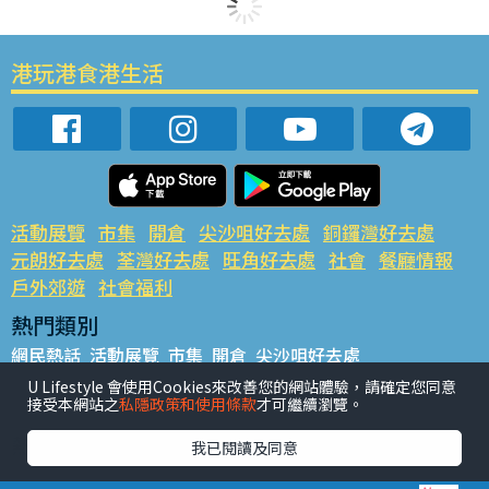
港玩港食港生活
活動展覽
市集
開倉
尖沙咀好去處
銅鑼灣好去處
元朗好去處
荃灣好去處
旺角好去處
社會
餐廳情報
戶外郊遊
社會福利
熱門類別
網民熱話
活動展覽
市集
開倉
尖沙咀好去處
銅鑼灣好去處
元朗好去處
荃灣好去處
旺角好去處
社會
U Lifestyle 會使用Cookies來改善您的網站體驗，請確定您同意
接受本網站之
私隱政策和使用條款
才可繼續瀏覽。
餐廳情報
戶外郊遊
熱門標籤
我已閱讀及同意
#UGO搵好去處
#人氣活動推介
#美食社群熱話