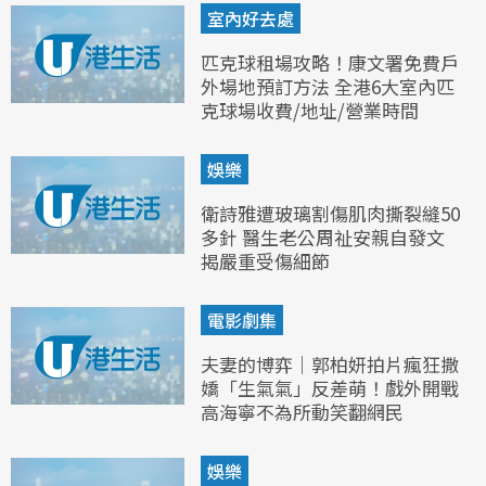
室內好去處
匹克球租場攻略！康文署免費戶
外場地預訂方法 全港6大室內匹
克球場收費/地址/營業時間
娛樂
衛詩雅遭玻璃割傷肌肉撕裂縫50
多針 醫生老公周祉安親自發文
揭嚴重受傷細節
電影劇集
夫妻的博弈｜郭柏妍拍片瘋狂撒
嬌「生氣氣」反差萌！戲外開戰
高海寧不為所動笑翻網民
娛樂