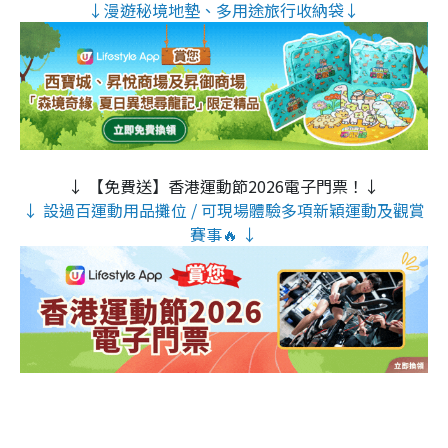
↓漫遊秘境地墊、多用途旅行收納袋↓
↓ 【免費送】香港運動節2026電子門票！↓
↓ 設過百運動用品攤位 / 可現場體驗多項新穎運動及觀賞
賽事🔥 ↓