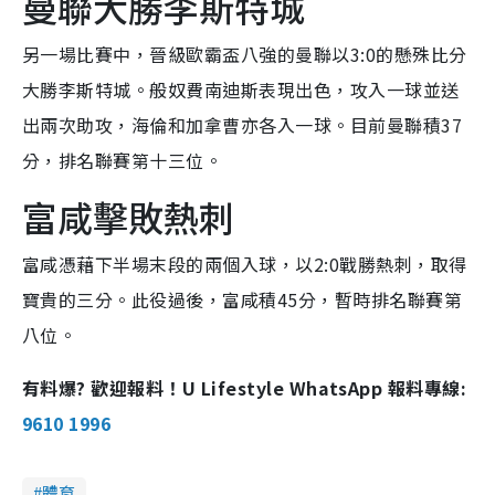
曼聯大勝李斯特城
另一場比賽中，晉級歐霸盃八強的曼聯以3:0的懸殊比分
大勝李斯特城。般奴費南迪斯表現出色，攻入一球並送
出兩次助攻，海倫和加拿曹亦各入一球。目前曼聯積37
分，排名聯賽第十三位。
富咸擊敗熱刺
富咸憑藉下半場末段的兩個入球，以2:0戰勝熱刺，取得
寶貴的三分。此役過後，富咸積45分，暫時排名聯賽第
八位。
有料爆? 歡迎報料！U Lifestyle WhatsApp 報料專線:
9610 1996
體育