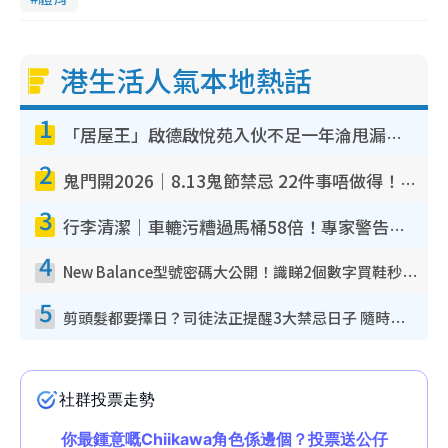
港生活人氣本地熱話
1
「居屋王」啟德啟悅苑入伙不足一年淪甩漏之王！插頭噴火花致大停電 多戶業主全屋家電報銷
2
鬼門開2026｜8.13鬼節禁忌 22件事唔做得！燒肉、刺身要少食？半夜勿吹口哨/打呢個電話
3
行李清潔｜車轆污糟過馬桶58倍！專家警告忌用酒精抹 教1招免污手除菌
4
New Balance型號密碼大公開！識睇2個數字買鞋秒知功能免中伏 附5大熱門鞋款
5
剪頭髮都要擇日？司徒法正提醒3大禁忌日子 隨時剪走財運！呢日剪髮恐「剪壽命」？