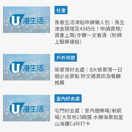
社會
長者生活津貼申請懶人包︱長生
津金額增至4345元！申請資格/
資產上限/步驟一文看清（附網
上驗算連結）
戶外郊遊
愉景灣好去處｜8大愉景灣一日
遊必去景點 附交通資訊及餐廳
推薦
室內好去處
屯門好去處｜室內遊樂場/射箭
場/大草地15精選 水療海景如釜
山海邊Café打卡