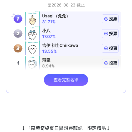
↓「森境奇緣夏日異想尋龍記」限定精品↓