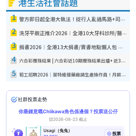
港生活社會話題
1
警方即日起全港大執法！捉行人亂過馬路+司機不專注駕駛！亂過馬路罰$2000
2
洗牙平靚正推介2026︱全港10大牙科診所/醫院懶人包 夜診至8點/鎮靜潔牙/醫療券適用
3
捐書2026︱全港13大捐書/賣書地點懶人包 二手課本最高$150＋舊書換免費咖啡/戲票
4
六合彩攪珠結果 | 六合彩近10期攪珠結果出爐+ 近30期最旺熱門中獎號碼
5
筍工招聘2026｜萊特維健藥廠請生產操作員！月薪高達$1.7萬 冷氣廠房/五天工作/保證雙糧