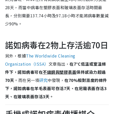
28天，而當中病毒在塑膠表面和玻璃表面存活時間最
長，分別需要137.74小時及97.18小時才能將病毒數量減
少90%。
諾如病毒在2物上存活逾70日
另外，根據
The Worldwide Cleaning
Organization（ISSA）
文章指出，
在7°C低溫或室溫條
件下，諾如病毒可在
不鏽鋼與塑膠表面
保持感染力超過
70天
。而在另一項
研究
中發現，
在70%相對濕度的條件
下，諾如病毒在羊毛表面可存活7天、在尼龍表面存活3
天、在玻璃表面存活3天。
手機成諾如病毒傳播媒介