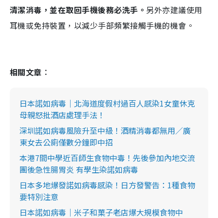
清潔消毒，並在取回手機後務必洗手。
另外亦建議使用
耳機或免持裝置，以減少手部頻繁接觸手機的機會。
相關文章︰
日本諾如病毒｜北海道度假村過百人感染1女童休克
母親怒批酒店處理手法！
深圳諾如病毒風險升至中級！酒精消毒都無用／廣
東女去公廁僅數分鐘即中招
本港7間中學近百師生食物中毒！先後參加內地交流
團後急性腸胃炎 有學生染諾如病毒
日本多地爆發諾如病毒感染！日方發警告：1種食物
要特別注意
日本諾如病毒｜米子和菓子老店爆大規模食物中