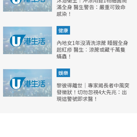
沐浴衛生︱沖涼用錯1物細菌爬
滿全身 醫生警告：嚴重可致命
感染！
健康
內地女1年沒清洗涼蓆 睡醒全身
起紅疹 醫生︰涼蓆或藏千萬隻
蟎蟲！
娛樂
黎彼得離世｜專家揭長者中風突
發徵狀！切勿忽視4大先兆：出
現這警號即求醫！