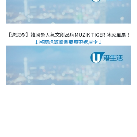
【送您🐯】韓國超人氣文創品牌MUZIK TIGER 冰感風扇！
↓將萌虎嘅慵懶療癒帶返屋企↓