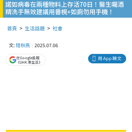
諾如病毒在兩種物料上存活70日！醫生囑酒
精洗手無效建議用番梘+如廁勿用手機！
首頁
生活話題
社會
文:
陸秋燕
2025.07.06
在Google追蹤
用 App 睇文
《UHK 港生活》