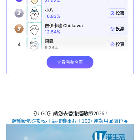
《U GO》請您去香港運動節2026！
體驗新興運動💦＋競技賽事💪＋100+運動用品攤位🔥