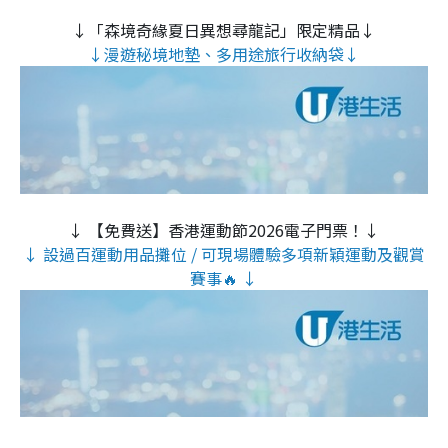
↓「森境奇緣夏日異想尋龍記」限定精品↓
↓漫遊秘境地墊、多用途旅行收納袋↓
↓ 【免費送】香港運動節2026電子門票！↓
↓ 設過百運動用品攤位 / 可現場體驗多項新穎運動及觀賞
賽事🔥 ↓