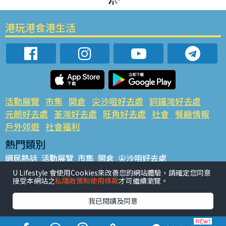
港玩港食港生活
活動展覽
市集
開倉
尖沙咀好去處
銅鑼灣好去處
元朗好去處
荃灣好去處
旺角好去處
社會
餐廳情報
戶外郊遊
社會福利
熱門類別
網民熱話
活動展覽
市集
開倉
尖沙咀好去處
銅鑼灣好去處
元朗好去處
荃灣好去處
旺角好去處
社會
U Lifestyle 會使用Cookies來改善您的網站體驗，請確定您同意
接受本網站之
私隱政策和使用條款
才可繼續瀏覽。
餐廳情報
戶外郊遊
熱門標籤
我已閱讀及同意
#UGO搵好去處
#人氣活動推介
#美食社群熱話
#親子玩樂好去處
#ULifestyle應用程式
#限時搶