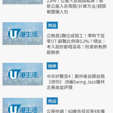
2.8%！公屋入息超額點算？最
新公屋入息限額/計算方法/超額
範圍懶人包
熱話
公務員1職位成筍工！準時下班
零OT 辭職比例得0.2%？網友：
考入政府都唔容易！附最新教師
薪酬表
娛樂
中年好聲音4｜鄭仲豪自彈自唱
《想你》 改編Swing Jazz獲林
志美高度評價
熱話
公屋申請｜60歲岳母苦等4年獲