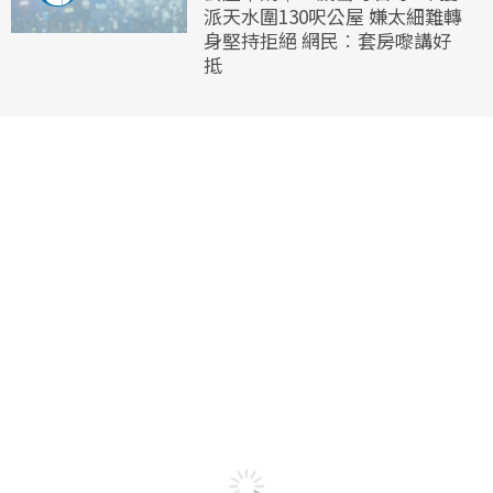
派天水圍130呎公屋 嫌太細難轉
身堅持拒絕 網民︰套房嚟講好
抵