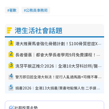
著數
公務員事務局
港生活社會話題
1
港大推賽馬會強化骨骼計劃！$100骨質密度X光檢查 完成免費運動訓練送超市禮券！附參加資格
2
長者優惠｜都會大學長者學苑9月免費課程！多媒體/微電影創作/網絡安全 附報名方法教學
3
洗牙平靚正推介2026︱全港10大牙科診所/醫院懶人包 夜診至8點/鎮靜潔牙/醫療券適用
4
警方即日起全港大執法！捉行人亂過馬路+司機不專注駕駛！亂過馬路罰$2000
5
捐書2026︱全港13大捐書/賣書地點懶人包 二手課本最高$150＋舊書換免費咖啡/戲票