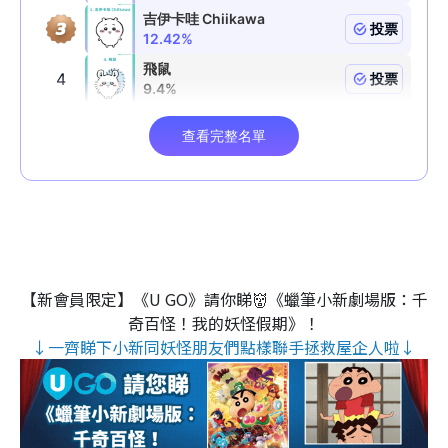
【新會員限定】《U GO》請你睇👹《蠟筆小新劇場版：千
奇百怪！我的妖怪假期》！
↓一齊睇下小新同妖怪朋友們點樣聯手拯救屋企人啦↓