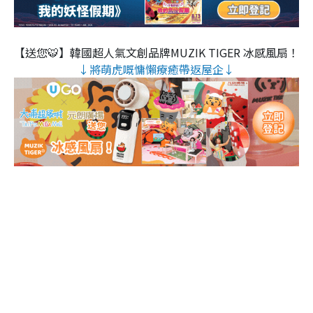
【送您🐯】韓國超人氣文創品牌MUZIK TIGER 冰感風扇！
↓將萌虎嘅慵懶療癒帶返屋企↓