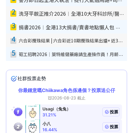
警方即日起全港大執法！捉行人亂過馬路+司機不專注駕駛！亂過馬路罰$2000
2
洗牙平靚正推介2026︱全港10大牙科診所/醫院懶人包 夜診至8點/鎮靜潔牙/醫療券適用
3
捐書2026︱全港13大捐書/賣書地點懶人包 二手課本最高$150＋舊書換免費咖啡/戲票
4
六合彩攪珠結果 | 六合彩近10期攪珠結果出爐+ 近30期最旺熱門中獎號碼
5
筍工招聘2026｜萊特維健藥廠請生產操作員！月薪高達$1.7萬 冷氣廠房/五天工作/保證雙糧