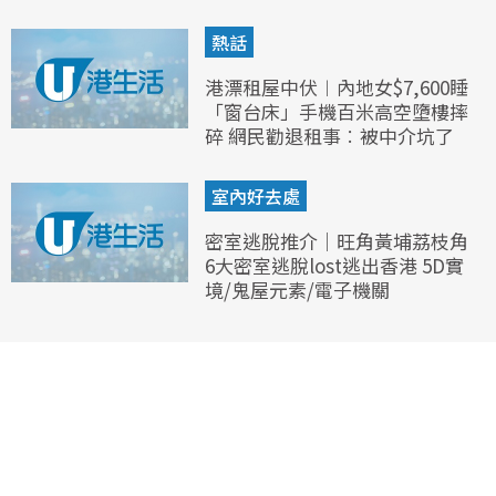
熱話
港漂租屋中伏︱內地女$7,600睡
「窗台床」手機百米高空墮樓摔
碎 網民勸退租事︰被中介坑了
室內好去處
密室逃脫推介｜旺角黃埔荔枝角
6大密室逃脫lost逃出香港 5D實
境/鬼屋元素/電子機關