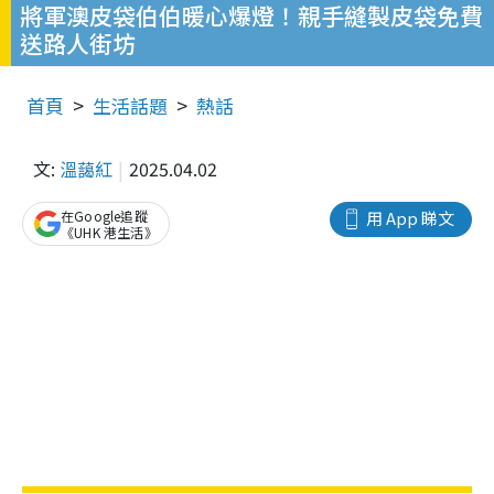
將軍澳皮袋伯伯暖心爆燈！親手縫製皮袋免費
送路人街坊
首頁
生活話題
熱話
文:
溫藹紅
2025.04.02
在Google追蹤
用 App 睇文
《UHK 港生活》