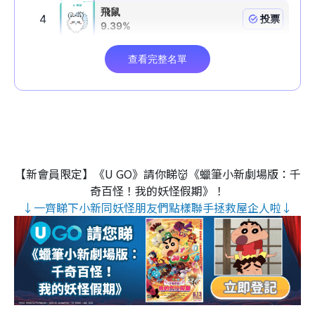
【新會員限定】《U GO》請你睇👹《蠟筆小新劇場版：千
奇百怪！我的妖怪假期》！
↓一齊睇下小新同妖怪朋友們點樣聯手拯救屋企人啦↓