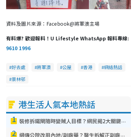
資料及圖片來源：Facebook@將軍澳主場
有料爆? 歡迎報料！U Lifestyle WhatsApp 報料專線:
9610 1996
好去處
將軍澳
公屋
香港
網絡熱話
景林邨
港生活人氣本地熱話
1
裝修拆鐵閘隨時變賊人目標？網民揭2大關鍵用途：裝新式等於白裝？附新舊鐵閘分別
2
網傳公院改用內地/副廠藥？醫生拆解正副廠分別 揭4類人換藥隨時出事