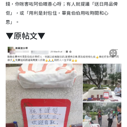
錢，你咪害咗阿伯嘅善心呀；有人就提議「送日用品俾
佢」，或「用利是封包住，畢竟伯伯用咗時間和心
思」。
▼原帖文▼