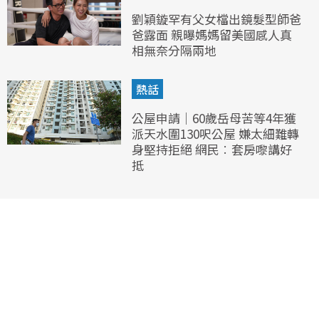
劉穎鏇罕有父女檔出鏡髮型師爸
爸露面 親曝媽媽留美國感人真
相無奈分隔兩地
熱話
公屋申請｜60歲岳母苦等4年獲
派天水圍130呎公屋 嫌太細難轉
身堅持拒絕 網民︰套房嚟講好
抵