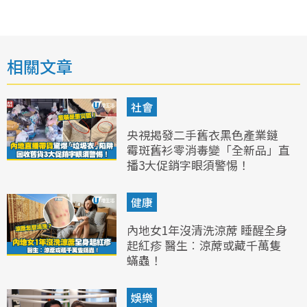
相關文章
社會
央視揭發二手舊衣黑色產業鏈
霉斑舊衫零消毒變「全新品」直
播3大促銷字眼須警惕！
健康
內地女1年沒清洗涼蓆 睡醒全身
起紅疹 醫生︰涼蓆或藏千萬隻
蟎蟲！
娛樂