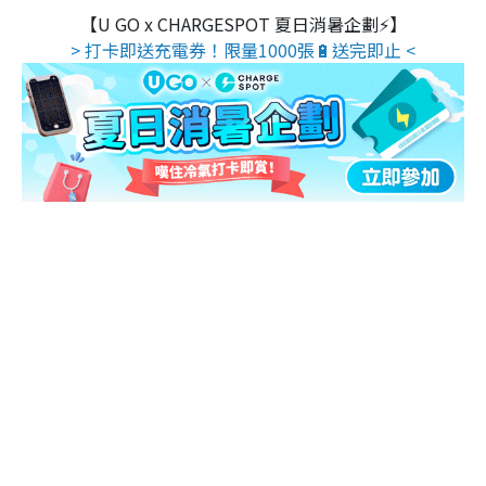
【U GO x CHARGESPOT 夏日消暑企劃⚡】
> 打卡即送充電券！限量1000張🔋送完即止 <