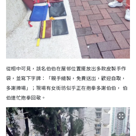
從相中可見，該名伯伯在屋邨位置擺放出多款皮製手作
袋，並寫下字牌：「親手縫製，免費送出，歡迎自取，
多謝捧場」；現場有女街坊似乎正在抱拳多謝伯伯， 伯
伯連忙抱拳回敬。