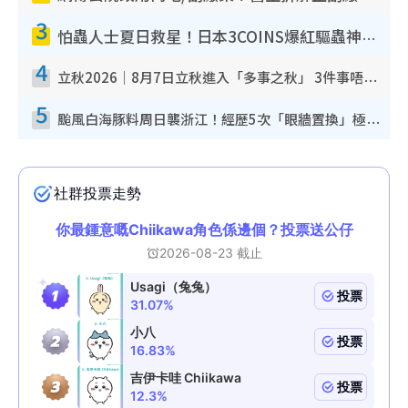
3
怕蟲人士夏日救星！日本3COINS爆紅驅蟲神器$45起 1招「全程免觸碰」輕鬆搞定小強
4
立秋2026｜8月7日立秋進入「多事之秋」 3件事唔做得！專家教6招開運 清枱頭／銀包納氣接好運
5
颱風白海豚料周日襲浙江！經歷5次「眼牆置換」極罕見 成登陸內地最長途颱風