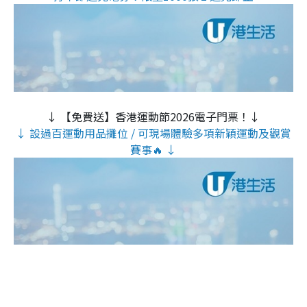
↓ 【免費送】香港運動節2026電子門票！↓
↓ 設過百運動用品攤位 / 可現場體驗多項新穎運動及觀賞
賽事🔥 ↓