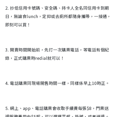
2. 抄低信用卡號碼、安全碼、持卡人全名同信用卡到期
日，無論食lunch，定抑或去廁所都隨身攜帶，一接通，
即刻可以買！
3. 開賣時間開始前，先打一次購票電話，等電話有個紀
錄，正式購票時redial就可以！
4. 電話購票同現場開售時間一樣，同樣係早上10時正。
5. 網上、app、電話購票會收取手續費每張$8，門票送
遞服務費用由$5起，可以選擇平郵、掛號，或者速遞。