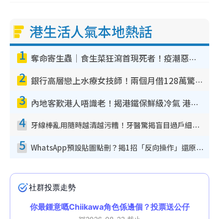
港生活人氣本地熱話
1
奪命寄生蟲｜食生菜狂瀉首現死者！疫潮惡化錄1.8萬宗病例 揭洗菜3大謬誤
2
銀行高層戀上水療女技師！兩個月借128萬驚覺「沉船」沉落火海 揭背後疑似邪教操控賣淫
3
內地客歎港人唔識老！揭港鐵保鮮級冷氣 港人求放過：咪投訴
4
牙線棒亂用隨時越清越污糟！牙醫驚揭盲目過戶細菌恐致蛀牙：呢種先係日常真保養
5
WhatsApp預設貼圖點刪？揭1招「反向操作」還原簡潔介面 附3步實測教學