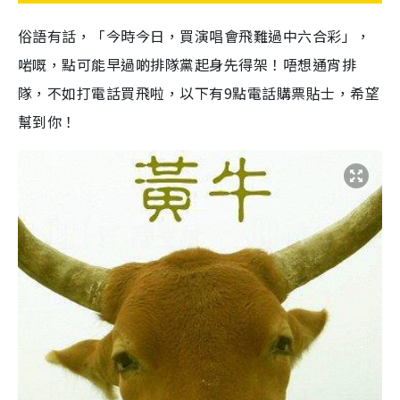
俗語有話，「今時今日，買演唱會飛難過中六合彩」，
啱嘅，點可能早過啲排隊黨起身先得架！唔想通宵排
隊，不如打電話買飛啦，以下有9點電話購票貼士，希望
幫到你！