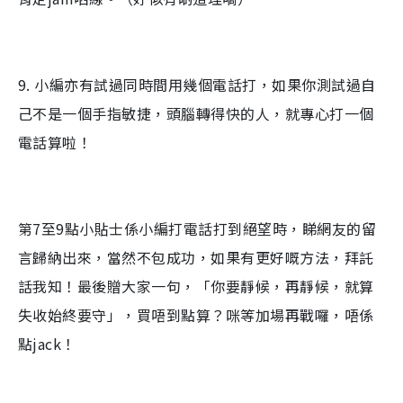
9. 小編亦有試過同時間用幾個電話打，如果你測試過自
己不是一個手指敏捷，頭腦轉得快的人，就專心打一個
電話算啦！
第7至9點小貼士係小編打電話打到絕望時，睇網友的留
言歸納出來，當然不包成功，如果有更好嘅方法，拜託
話我知！最後贈大家一句，「你要靜候，再靜候，就算
失收始終要守」，買唔到點算？咪等加場再戰囉，唔係
點jack！