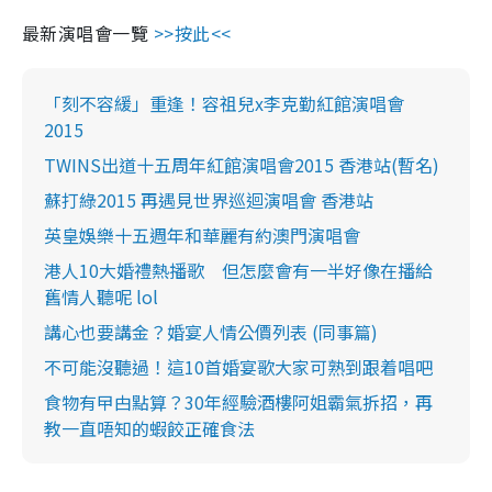
最新演唱會一覽
>>按此<<
「刻不容緩」重逢！容祖兒x李克勤紅館演唱會
2015
TWINS出道十五周年紅館演唱會2015 香港站(暫名)
蘇打綠2015 再遇見世界巡迴演唱會 香港站
英皇娛樂十五週年和華麗有約澳門演唱會
港人10大婚禮熱播歌 但怎麼會有一半好像在播給
舊情人聽呢 lol
講心也要講金？婚宴人情公價列表 (同事篇)
不可能沒聽過！這10首婚宴歌大家可熟到跟着唱吧
食物有曱甴點算？30年經驗酒樓阿姐霸氣拆招，再
教一直唔知的蝦餃正確食法