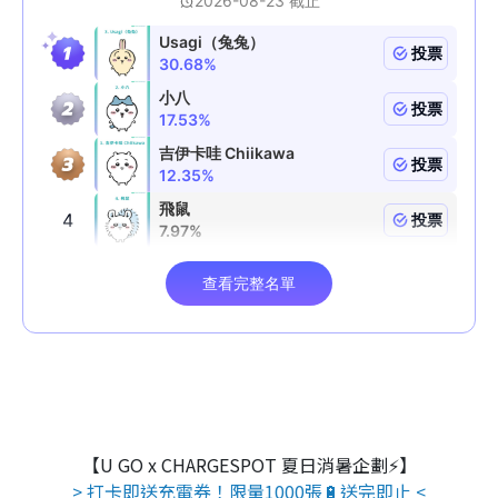
【U GO x CHARGESPOT 夏日消暑企劃⚡】
> 打卡即送充電券！限量1000張🔋送完即止 <