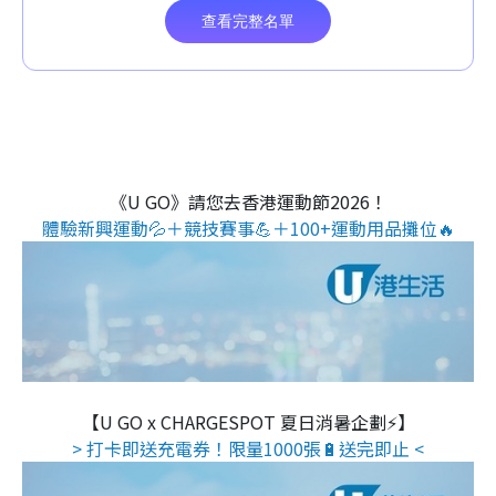
《U GO》請您去香港運動節2026！
體驗新興運動💦＋競技賽事💪＋100+運動用品攤位🔥
【U GO x CHARGESPOT 夏日消暑企劃⚡】
> 打卡即送充電券！限量1000張🔋送完即止 <