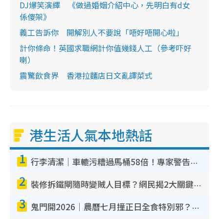
DJ爆笑演繹 《做過婚姻介紹中心，先明白有d女
係傻架》
義工告訴你 開解別人不要說「唔好唔開心啦」
計你條命！英國求職網計你值幾錢人工（參考吓好
喇）
震驚飲食界 香港拉麵店日文亂譯菜式
港生活人氣本地熱話
1
行李清潔｜車轆污糟過馬桶58倍！專家警告忌用酒精抹 教1招免污手除菌
2
裝修拆鐵閘隨時變賊人目標？網民揭2大關鍵用途：裝新式等於白裝？附新舊鐵閘分別
3
鬼門開2026｜農曆七月撞正日全食特別邪？專家警告切忌做一事！揭4大禁忌+2招保平安