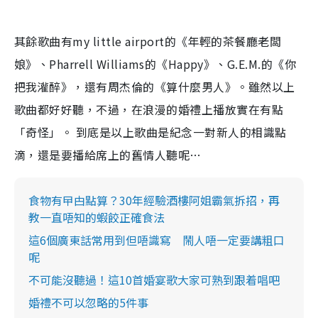
其餘歌曲有my little airport的《年輕的茶餐廳老闆
娘》、Pharrell Williams的《Happy》、G.E.M.的《你
把我灌醉》，還有周杰倫的《算什麼男人》。雖然以上
歌曲都好好聽，不過，在浪漫的婚禮上播放實在有點
「奇怪」。 到底是以上歌曲是紀念一對新人的相識點
滴，還是要播給席上的舊情人聽呢…
食物有曱甴點算？30年經驗酒樓阿姐霸氣拆招，再
教一直唔知的蝦餃正確食法
這6個廣東話常用到但唔識寫 鬧人唔一定要講粗口
呢
不可能沒聽過！這10首婚宴歌大家可熟到跟着唱吧
婚禮不可以忽略的5件事