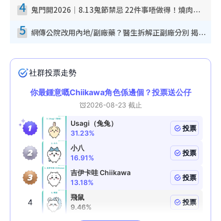
4
鬼門開2026｜8.13鬼節禁忌 22件事唔做得！燒肉、刺身要少食？半夜勿吹口哨/打呢個電話
5
網傳公院改用內地/副廠藥？醫生拆解正副廠分別 揭4類人換藥隨時出事