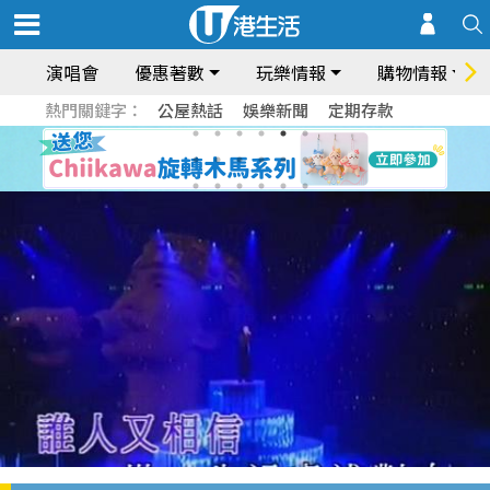
演唱會
優惠著數
玩樂情報
購物情報
熱門關鍵字：
公屋熱話
娛樂新聞
定期存款