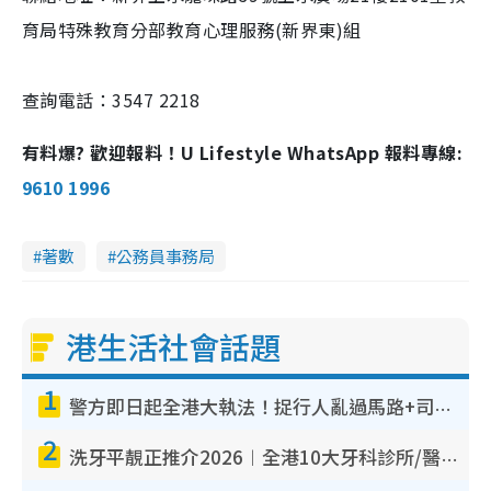
育局特殊教育分部教育心理服務(新界東)組
查詢電話：3547 2218
有料爆? 歡迎報料！U Lifestyle WhatsApp 報料專線:
9610 1996
著數
公務員事務局
港生活社會話題
1
警方即日起全港大執法！捉行人亂過馬路+司機不專注駕駛！亂過馬路罰$2000
2
洗牙平靚正推介2026︱全港10大牙科診所/醫院懶人包 夜診至8點/鎮靜潔牙/醫療券適用