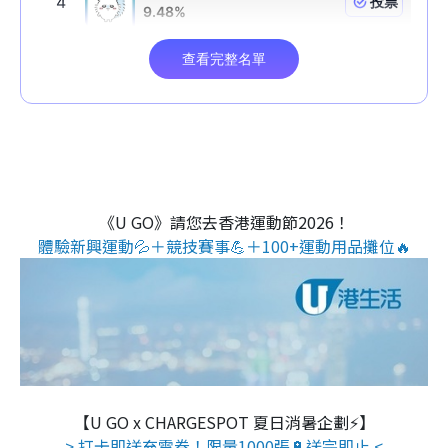
《U GO》請您去香港運動節2026！
體驗新興運動💦＋競技賽事💪＋100+運動用品攤位🔥
【U GO x CHARGESPOT 夏日消暑企劃⚡】
> 打卡即送充電券！限量1000張🔋送完即止 <