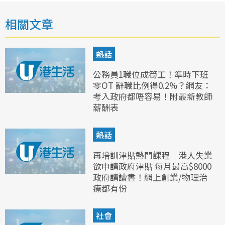
相關文章
熱話
公務員1職位成筍工！準時下班
零OT 辭職比例得0.2%？網友：
考入政府都唔容易！附最新教師
薪酬表
熱話
再培訓津貼熱門課程︱港人失業
欲申請政府津貼 每月最高$8000
政府請讀書！網上創業/物理治
療都有份
社會