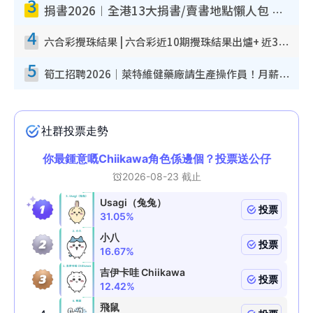
3
捐書2026︱全港13大捐書/賣書地點懶人包 二手課本最高$150＋舊書換免費咖啡/戲票
4
六合彩攪珠結果 | 六合彩近10期攪珠結果出爐+ 近30期最旺熱門中獎號碼
5
筍工招聘2026｜萊特維健藥廠請生產操作員！月薪高達$1.7萬 冷氣廠房/五天工作/保證雙糧