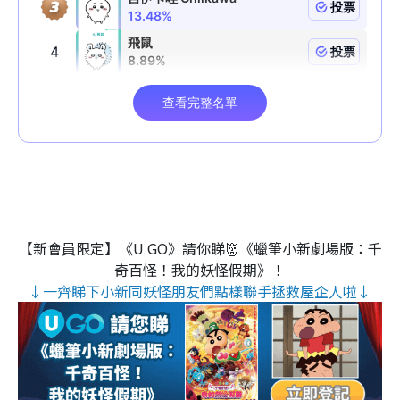
【新會員限定】《U GO》請你睇👹《蠟筆小新劇場版：千
奇百怪！我的妖怪假期》！
↓一齊睇下小新同妖怪朋友們點樣聯手拯救屋企人啦↓