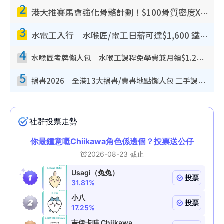
2
港大推賽馬會強化骨骼計劃！$100骨質密度X光檢查 完成免費運動訓練送超市禮券！附參加資格
3
水電工入行︱水喉匠/電工日薪可達$1,600 鐵飯碗職業難被AI取代！附薪酬參考＋入行考牌途徑
4
水喉匠考牌懶人包︱水喉工課程免學費兼月領$1.2萬津貼 即睇水喉匠考牌4階段＋入行課程建議
5
捐書2026︱全港13大捐書/賣書地點懶人包 二手課本最高$150＋舊書換免費咖啡/戲票