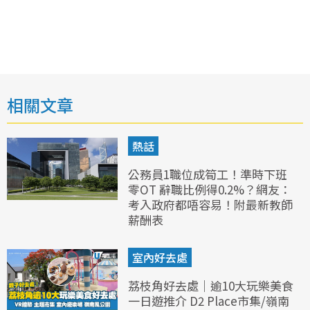
相關文章
熱話
公務員1職位成筍工！準時下班
零OT 辭職比例得0.2%？網友：
考入政府都唔容易！附最新教師
薪酬表
室內好去處
荔枝角好去處｜逾10大玩樂美食
一日遊推介 D2 Place市集/嶺南