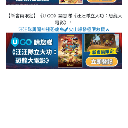
【新會員限定】《U GO》請您睇《汪汪隊立大功：恐龍大
電影》！
汪汪隊勇闖神秘恐龍島🦖火山爆發極限救援🔥