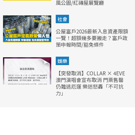
風公園/紅磚屋展覽廳
社會
公屋富戶2026最新入息資產限額
一覽！超額幾多要搬走？富戶政
策申報時間/豁免條件
娛樂
【突發取消】COLLAR × 4EVE
澳門演唱會宣布取消 門票售罄
仍難逃厄運 樂迷怒轟「不可抗
力」