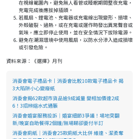
在視線範圍內，避免無人看管或睡眠期間整夜充電，
充電完成後應拔掉插頭。
若風扇、鋰電池、充電器或充電線出現變形、損壞、
外殼破裂、過熱，或在充電或運作時發出異常聲音或
氣味，應立即停止使用，並在安全情況下拔除電源。
避免在潮濕環境中使用風扇，以防水分滲入造成損壞
或引發危險。
資料來源：《選擇》月刊
消委會電子禮品卡丨消委會比較10款電子禮品卡 揭
3大陷阱小心變廢紙
消委會揭62款超市貨品逾9成減量 變相加價達2成
6！3招辨縮水式通脹
消委會婚宴服務投訴｜婚宴細節3爭議！場地突翻
新/晚宴自助餐得2個鐘/無場睇卻要付半訂
消委會廁紙｜消委會25款廁紙大比併 維達、潔柔奪