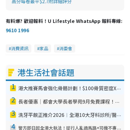
高分每卷最平$2.7附詳細評分
有料爆? 歡迎報料！U Lifestyle WhatsApp 報料專線:
9610 1996
消費資訊
家品
消委會
港生活社會話題
1
港大推賽馬會強化骨骼計劃！$100骨質密度X光檢查 完成免費運動訓練送超市禮券！附參加資格
2
長者優惠｜都會大學長者學苑9月免費課程！多媒體/微電影創作/網絡安全 附報名方法教學
3
洗牙平靚正推介2026︱全港10大牙科診所/醫院懶人包 夜診至8點/鎮靜潔牙/醫療券適用
4
警方即日起全港大執法！捉行人亂過馬路+司機不專注駕駛！亂過馬路罰$2000