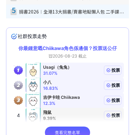
5
捐書2026︱全港13大捐書/賣書地點懶人包 二手課本最高$150＋舊書換免費咖啡/戲票