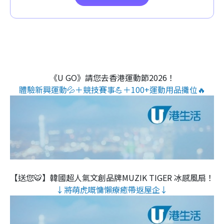
《U GO》請您去香港運動節2026！
體驗新興運動💦＋競技賽事💪＋100+運動用品攤位🔥
【送您🐯】韓國超人氣文創品牌MUZIK TIGER 冰感風扇！
↓將萌虎嘅慵懶療癒帶返屋企↓