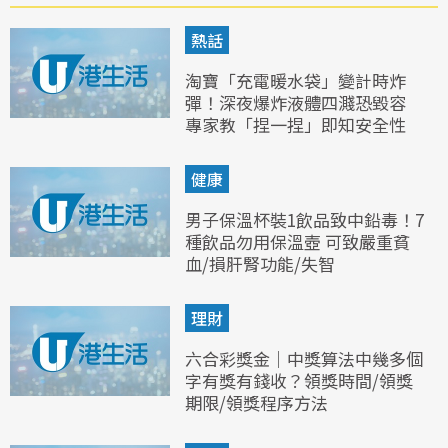
熱話
淘寶「充電暖水袋」變計時炸
彈！深夜爆炸液體四濺恐毀容
專家教「捏一捏」即知安全性
健康
男子保溫杯裝1飲品致中鉛毒！7
種飲品勿用保溫壺 可致嚴重貧
血/損肝腎功能/失智
理財
六合彩獎金｜中獎算法中幾多個
字有獎有錢收？領獎時間/領獎
期限/領獎程序方法