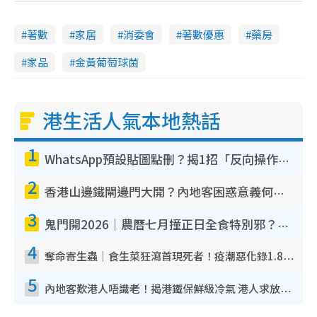
著數
家居
消委會
著數優惠
藥房
家品
金黃葡萄球菌
港生活人氣本地熱話
1
WhatsApp預設貼圖點刪？揭1招「反向操作」還原簡潔介面 附3步實測教學
2
香港山邊鐵閘邊門大開？內地客困惑意義何在！網民神回覆：呢種叫法理性防禦
3
鬼門開2026｜農曆七月撞正日全食特別邪？專家警告切忌做一事！揭4大禁忌+2招保平安
4
奪命寄生蟲｜食生菜狂瀉首現死者！疫潮惡化錄1.8萬宗病例 揭洗菜3大謬誤
5
內地客歎港人唔識老！揭港鐵保鮮級冷氣 港人求放過：咪投訴