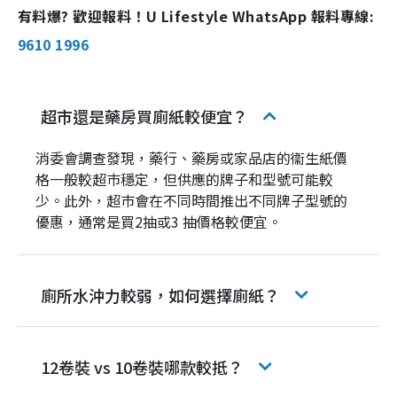
有料爆? 歡迎報料！U Lifestyle WhatsApp 報料專線:
9610 1996
超市還是藥房買廁紙較便宜？
消委會調查發現，藥行、藥房或家品店的衞生紙價
格一般較超巿穩定，但供應的牌子和型號可能較
少。此外，超巿會在不同時間推出不同牌子型號的
優惠，通常是買2抽或3 抽價格較便宜。
廁所水沖力較弱，如何選擇廁紙？
12卷裝 vs 10卷裝哪款較抵？