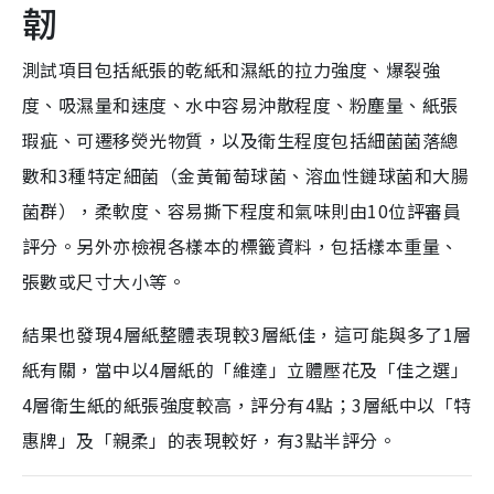
韌
測試項目包括紙張的乾紙和濕紙的拉力強度、爆裂強
度、吸濕量和速度、水中容易沖散程度、粉塵量、紙張
瑕疵、可遷移熒光物質，以及衛生程度包括細菌菌落總
數和3種特定細菌（金黃葡萄球菌、溶血性鏈球菌和大腸
菌群），柔軟度、容易撕下程度和氣味則由10位評審員
評分。另外亦檢視各樣本的標籤資料，包括樣本重量、
張數或尺寸大小等。
結果也發現4層紙整體表現較3層紙佳，這可能與多了1層
紙有關，當中以4層紙的「維達」立體壓花及「佳之選」
4層衛生紙的紙張強度較高，評分有4點；3層紙中以「特
惠牌」及「親柔」的表現較好，有3點半評分。