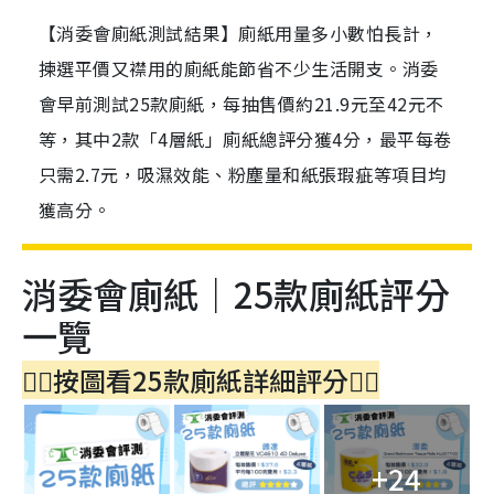
【消委會廁紙測試結果】廁紙用量多小數怕長計，
揀選平價又襟用的廁紙能節省不少生活開支。消委
會早前測試25款廁紙，每抽售價約21.9元至42元不
等，其中2款「4層紙」廁紙總評分獲4分，最平每卷
只需2.7元，吸濕效能、粉塵量和紙張瑕疵等項目均
獲高分。
消委會廁紙｜25款廁紙評分
一覽
👇🏻
按圖看25款廁紙詳細評分👇🏻
+24