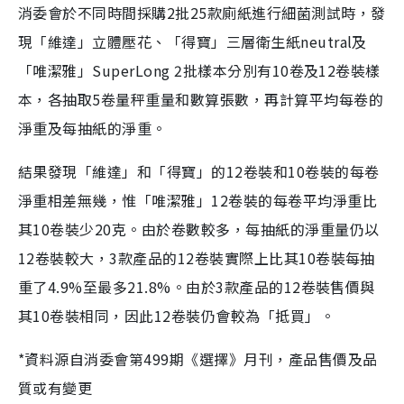
消委會於不同時間採購2批25款廁紙進行細菌測試時，發
現「維達」立體壓花、「得寶」三層衛生紙neutral及
「唯潔雅」SuperLong 2批樣本分別有10卷及12卷裝樣
本，各抽取5卷量秤重量和數算張數，再計算平均每卷的
淨重及每抽紙的淨重。
結果發現「維達」和「得寶」的12卷裝和10卷裝的每卷
淨重相差無幾，惟「唯潔雅」12卷裝的每卷平均淨重比
其10卷裝少20克。由於卷數較多，每抽紙的淨重量仍以
12卷裝較大，3款產品的12卷裝實際上比其10卷裝每抽
重了4.9%至最多21.8%。由於3款產品的12卷裝售價與
其10卷裝相同，因此12卷裝仍會較為「抵買」。
*資料源自消委會第499期《選擇》月刊，產品售價及品
質或有變更