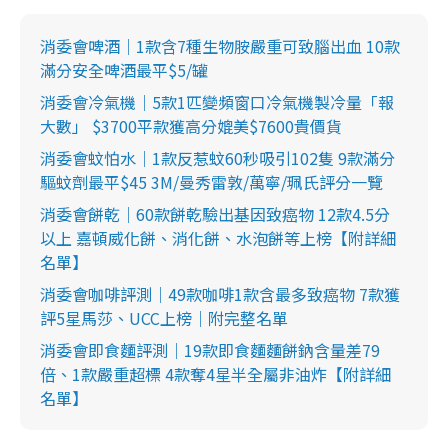
消委會啤酒｜1款含7種生物胺嚴重可致腦出血 10款
滿分安全啤酒最平$5/罐
消委會冷氣機｜5款1匹變頻窗口冷氣機製冷量「報
大數」 $3700平款獲高分媲美$7600貴價貨
消委會蚊怕水｜1款反惹蚊60秒吸引102隻 9款滿分
驅蚊劑最平$45 3M/曼秀雷敦/萬寧/珮氏評分一覽
消委會餅乾｜60款餅乾驗出基因致癌物 12款4.5分
以上 嘉頓威化餅、消化餅、水泡餅等上榜【附詳細
名單】
消委會咖啡評測｜49款咖啡1款含最多致癌物 7款獲
評5星馬莎、UCC上榜｜附完整名單
消委會即食麵評測｜19款即食麵麵餅鈉含量差79
倍、1款嚴重超標 4款奪4星半全屬非油炸【附詳細
名單】