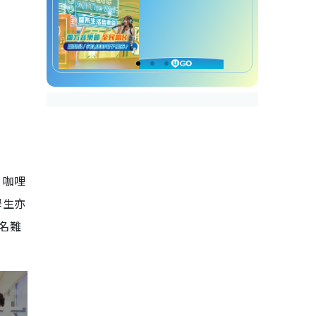
、咖哩
學生亦
出名難