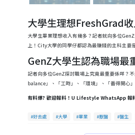
大學生理想FreshGrad
大學生畢業理想收入有幾多？記者就向多位GenZ
上！City大學的同學仔都認為最賺錢的主科主要是
GenZ大學生認為職場最
記者向多位GenZ探討職場上究竟最重要係咩？
balance
」、「
工時
」、「
環境
」、「
番得開心
有料爆? 歡迎報料！U Lifestyle WhatsApp 
好去處
大學
畢業
獸醫
醫生