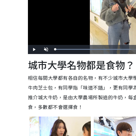
L
P
U
o
l
n
a
a
m
城市大學名物都是食物？
d
y
u
e
t
d
e
:
6
0
相信每間大學都有各自的名物，有不少城市大學
.
3
3
牛肉芝士包，有同學指「味道不錯」，更有同學
%
推介城大牛奶，是由大學農場所製造的
牛奶，每盒
食，多數都不會選擇食！