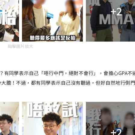
i
+2
m
e
點擊圖片放大
未？有同學表示自己「唔行中門，絕對不會行」，會擔心GPA不
分大膽！不過，都有同學表示自己沒有聽過，但好自然地行側
+2