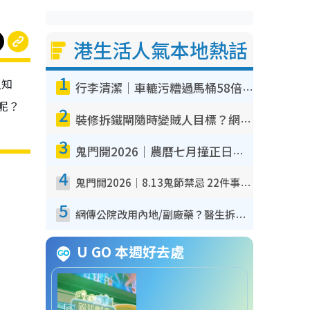
港生活人氣本地熱話
1
又知
行李清潔｜車轆污糟過馬桶58倍！專家警告忌用酒精抹 教1招免污手除菌
呢？
2
裝修拆鐵閘隨時變賊人目標？網民揭2大關鍵用途：裝新式等於白裝？附新舊鐵閘分別
3
鬼門開2026｜農曆七月撞正日全食特別邪？專家警告切忌做一事！揭4大禁忌+2招保平安
4
鬼門開2026｜8.13鬼節禁忌 22件事唔做得！燒肉、刺身要少食？半夜勿吹口哨/打呢個電話
5
網傳公院改用內地/副廠藥？醫生拆解正副廠分別 揭4類人換藥隨時出事
U GO 本週好去處