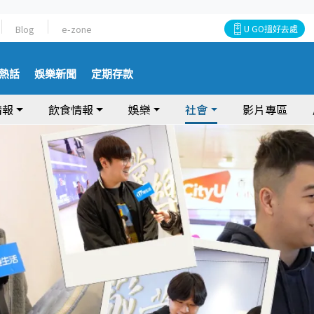
Blog
e-zone
U GO搵好去處
熱話
娛樂新聞
定期存款
情報
飲食情報
娛樂
社會
影片專區