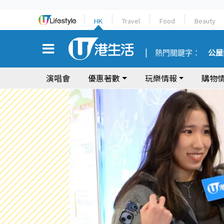
HK
Travel
Food
Beauty
熱門關鍵字：
公屋
演唱會
優惠著數
玩樂情報
購物