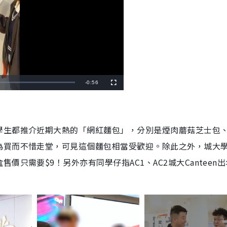
R
-
0:56
F
u
l
e
l
s
c
m
r
e
e
學生都推介近期大熱的「
網紅麵包
」，分別是煙肉蘑菇芝士包
a
n
為買而不惜
走堂，可見這個麵包相當受歡迎。除此之外，城大
i
n
售價只需要$9！另外亦有同學仔指AC1、AC2城大Canteen
i
n
g
T