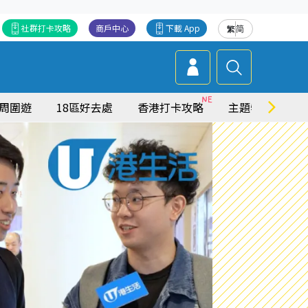
社群打卡攻略
商戶中心
下載 App
繁
简
周圍遊
18區好去處
香港打卡攻略
主題特集