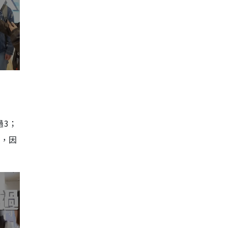
過3；
門，因