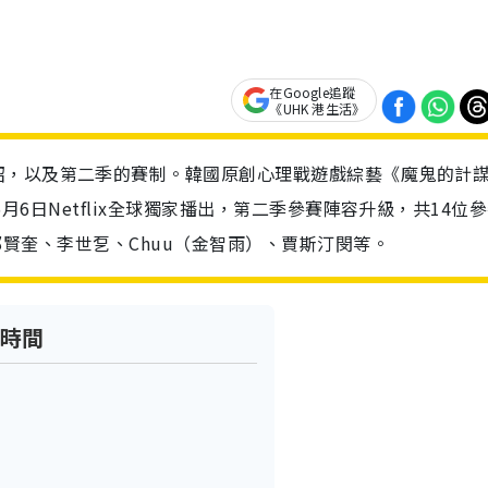
在Google追蹤
《UHK 港生活》
紹，以及第二季的賽制。韓國原創心理戰遊戲綜藝《魔鬼的計
年5月6日Netflix全球獨家播出，第二季參賽陣容升級，共14位
2》鄭賢奎、李世乭、Chuu（金智雨）、賈斯汀閔等。
新時間