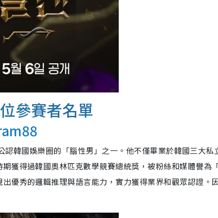
4位參賽者名單
ram88
圭賢是公認韓國娛樂圈的「腦性男」之一。他不僅畢業於韓國三大私
時期獲得過韓國奧林匹克數學競賽總統獎，被粉絲和媒體譽為
現出優秀的邏輯推理與語言能力，實力獲得業界和觀眾認證。