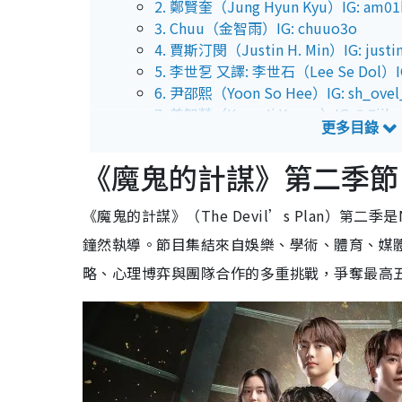
2. 鄭賢奎（Jung Hyun Kyu）IG: am0
3. Chuu（金智雨）IG: chuuo3o
4. 賈斯汀閔（Justin H. Min）IG: justi
5. 李世乭 又譯: 李世石（Lee Se Dol）IG:
6. 尹邵熙（Yoon So Hee）IG: sh_ovel
7. 姜智榮（Kang Ji Young）IG: 2.7jika
8. 7high（Seven High／세븐하이）IG: bi
9. 李承賢（Lee Seung Hyun／이승현）IG
《魔鬼的計謀》第二季節
10. Tinno - 科技YouTuber IG: tinno
11. 崔賢俊（Choi Hyun Joon／최현준）IG
《魔鬼的計謀》（The Devil’s Plan）第二季
12. 金夏麟（Kim Ha Rin／김하린）IG: h
13. 朴尚妍（Park Sang Yeon／박상연）IG
鐘然執導。節目集結來自娛樂、學術、體育、媒體
14. 孫恩有（Son Eun Yoo／손은유）IG: 
略、心理博弈與團隊合作的多重挑戰，爭奪最高
《魔鬼的計謀》第二季集數更新時間
《魔鬼的計謀》第二季賽制升級「死亡之室Dea
1. 增加至14人
2. 不再同住一空間