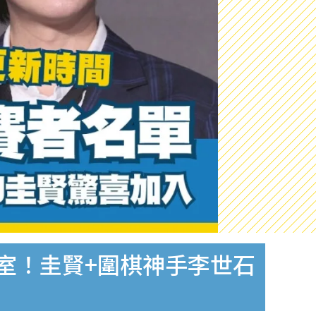
之室！圭賢+圍棋神手李世石