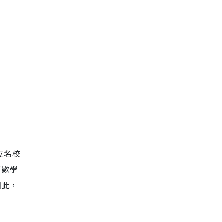
立名校
「數學
因此，