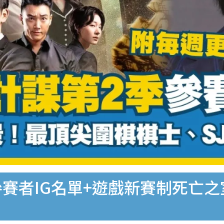
參賽者IG名單+遊戲新賽制死亡