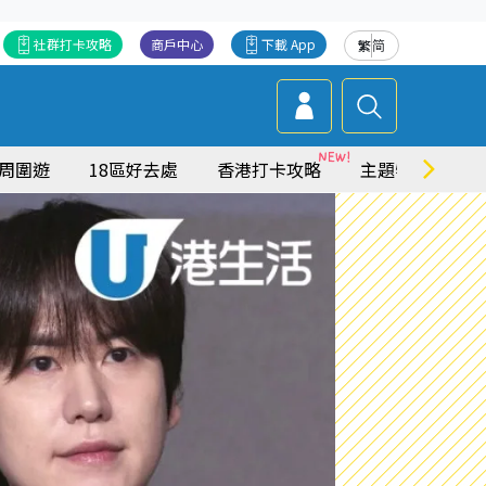
社群打卡攻略
商戶中心
下載 App
繁
简
周圍遊
18區好去處
香港打卡攻略
主題特集