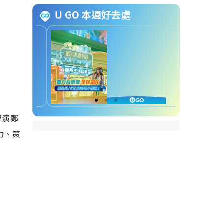
Min）IG: justinmin
U GO 本週好去處
5. 李世乭 又譯: 李世石
（Lee Se Dol）IG:
saedollee
6. 尹邵熙（Yoon So Hee）
IG: sh_ovel_y
7. 姜智榮（Kang Ji
Young）IG: 2.7jikang
8. 7high（Seven High／세븐
하이）IG:
導演鄭
bigbrother_brothersrecords
9. 李承賢（Lee Seung
力、策
Hyun／이승현）IG:
is.hyun_
10. Tinno - 科技YouTuber
IG: tinno
11. 崔賢俊（Choi Hyun
Joon／최현준）IG:
jjooni______