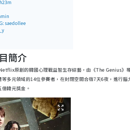
1h23m
nmin
 saedollee
_y
ng
gbrother_brothersrecords
: is.hyun_
目簡介
: jjooni______
是Netflix原創的韓國心理戰益智生存綜藝，由《The Genius》
arinn_nn
: say_pacccccio
等多元領域的14位參賽者，在封閉空間合宿7天6夜，進行腦
me._.taphor
五億韓元獎金。
th Room」