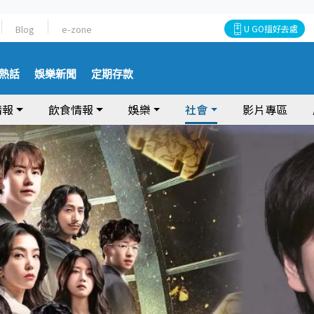
Blog
e-zone
U GO搵好去處
熱話
娛樂新聞
定期存款
情報
飲食情報
娛樂
社會
影片專區