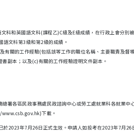
語文科和英國語文科(課程乙)C級及E級成績，在行政上會分別
國語文科第3級和第2級的成績。
及有關的工作經驗(包括該等工作的職位名稱、主要職責及督
業證書副本；以及(c)有關的工作經驗證明文件副本。
)可向民政事務總署各區民政事務處民政諮詢中心或勞工處就業科各就業中
w.csb.gov.hk)下載。
023)已於2023年7月26日正式生效。申請人如投考在2023年7月2