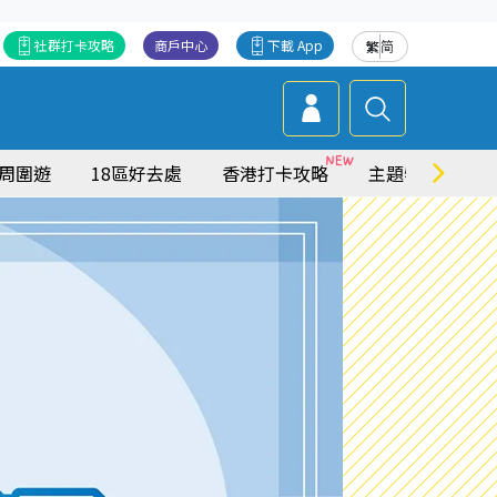
社群打卡攻略
商戶中心
下載 App
繁
简
周圍遊
18區好去處
香港打卡攻略
主題特集