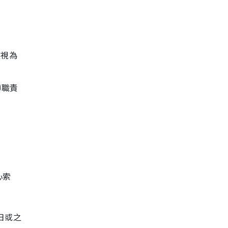
被視為
導職責
心索
6日或之