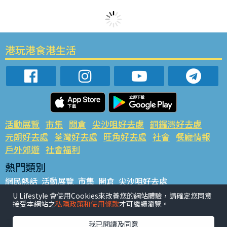
港玩港食港生活
活動展覽
市集
開倉
尖沙咀好去處
銅鑼灣好去處
元朗好去處
荃灣好去處
旺角好去處
社會
餐廳情報
戶外郊遊
社會福利
熱門類別
網民熱話
活動展覽
市集
開倉
尖沙咀好去處
銅鑼灣好去處
元朗好去處
荃灣好去處
旺角好去處
社會
U Lifestyle 會使用Cookies來改善您的網站體驗，請確定您同意
接受本網站之
私隱政策和使用條款
才可繼續瀏覽。
餐廳情報
戶外郊遊
熱門標籤
我已閱讀及同意