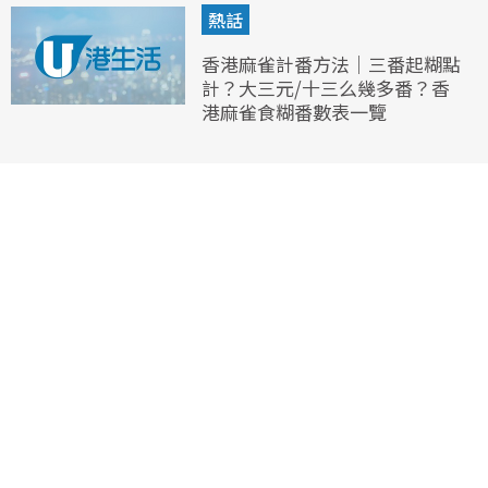
熱話
香港麻雀計番方法｜三番起糊點
計？大三元/十三么幾多番？香
港麻雀食糊番數表一覽