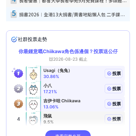
長者優惠｜都會大學長者學苑9月免費課程！多媒體/微電影創作/網絡安全 附報名方法教學
5
捐書2026︱全港13大捐書/賣書地點懶人包 二手課本最高$150＋舊書換免費咖啡/戲票