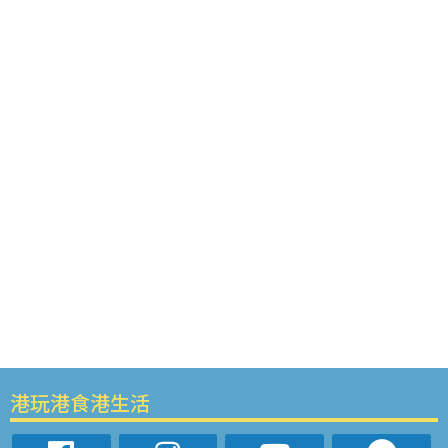
港玩港食港生活