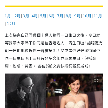
1月
2月
3月
4月
5月
6月
7月
8月
9月
10月
11月
│
│
│
│
│
│
│
│
│
│
12月
│
上次睇完自己同邊個卡通人物同一日生日之後，今日就
等我帶大家睇下你同邊位香港名人一齊生日啦! 話唔定有
朝一日佢地會搵你一齊慶祝呢！又或者你好好後悔同佢
同一日生日呢！三月有好多文化界巨頭生日，包括金
庸、也斯、黃霑， 各位(偽)文青快啲認親認戚啦!