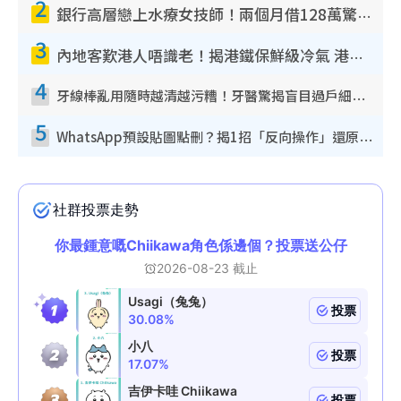
2
銀行高層戀上水療女技師！兩個月借128萬驚覺「沉船」沉落火海 揭背後疑似邪教操控賣淫
3
內地客歎港人唔識老！揭港鐵保鮮級冷氣 港人求放過：咪投訴
4
牙線棒亂用隨時越清越污糟！牙醫驚揭盲目過戶細菌恐致蛀牙：呢種先係日常真保養
5
WhatsApp預設貼圖點刪？揭1招「反向操作」還原簡潔介面 附3步實測教學