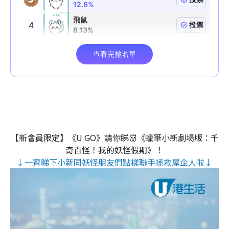
【新會員限定】《U GO》請你睇👹《蠟筆小新劇場版：千
奇百怪！我的妖怪假期》！
↓一齊睇下小新同妖怪朋友們點樣聯手拯救屋企人啦↓