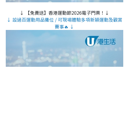
↓ 【免費送】香港運動節2026電子門票！↓
↓ 設過百運動用品攤位 / 可現場體驗多項新穎運動及觀賞
賽事🔥 ↓