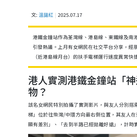
文:
溫藹紅
2025.07.17
港鐵金鐘站作為荃灣線、港島線、東鐵線及南
引發熱議。上月有女網民在社交平台分享，經朋
（近港島線月台）的扶手電梯運行速度異常快捷
港人實測港鐵金鐘站「神
物？
該名女網民特別拍攝了實測影片，與友人分別搭
梯」位於往柴灣/中環方向最右側位置，其友人
顯有差別」、「去到半路已經拋離好遠」，計時實