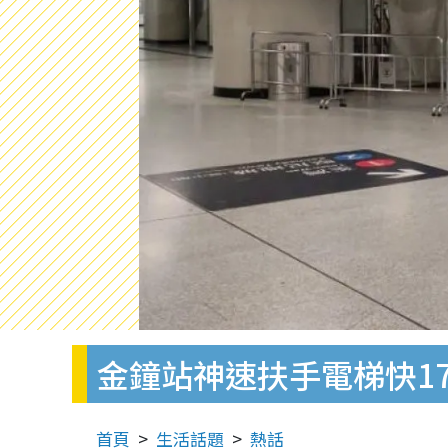
金鐘站神速扶手電梯快1
首頁
生活話題
熱話