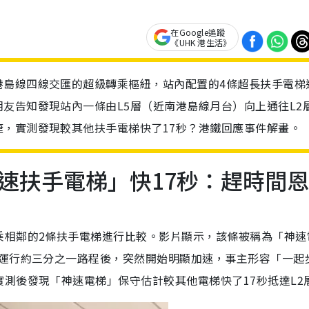
在Google追蹤
《UHK 港生活》
港島線四線交匯的超級轉乘樞紐，站內配置的4條超長扶手電梯
友告知發現站內一條由L5層（近南港島線月台）向上通往L2
，實測發現較其他扶手電梯快了17秒？港鐵回應事件解畫。
速扶手電梯」快17秒：趕時間恩
乘相鄰的2條扶手電梯進行比較。影片顯示，該條被稱為「神速
在運行約三分之一路程後，突然開始明顯加速，事主形容「一起
測後發現「神速電梯」保守估計較其他電梯快了17秒抵達L2