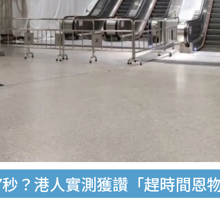
7秒？港人實測獲讚「趕時間恩