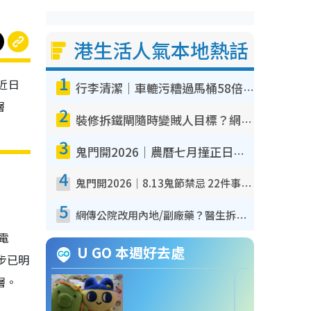
港生活人氣本地熱話
1
近日
行李清潔｜車轆污糟過馬桶58倍！專家警告忌用酒精抹 教1招免污手除菌
層
2
裝修拆鐵閘隨時變賊人目標？網民揭2大關鍵用途：裝新式等於白裝？附新舊鐵閘分別
3
鬼門開2026｜農曆七月撞正日全食特別邪？專家警告切忌做一事！揭4大禁忌+2招保平安
4
鬼門開2026｜8.13鬼節禁忌 22件事唔做得！燒肉、刺身要少食？半夜勿吹口哨/打呢個電話
5
網傳公院改用內地/副廠藥？醫生拆解正副廠分別 揭4類人換藥隨時出事
電
U GO 本週好去處
步已明
層。