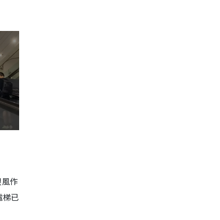
跟風作
電梯已