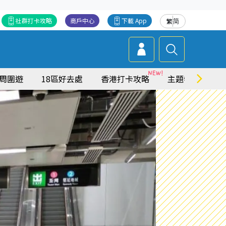
社群打卡攻略
商戶中心
下載 App
繁
简
周圍遊
18區好去處
香港打卡攻略
主題特集