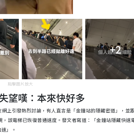
+2
點擊圖片放大
失望嘆：本來快好多
在網上引發熱烈討論，有人直言是「金鐘站的隱藏密道」，並
發現，該電梯已恢復普通速度。發文者寫道：「金鐘站隱藏快速
加速」。