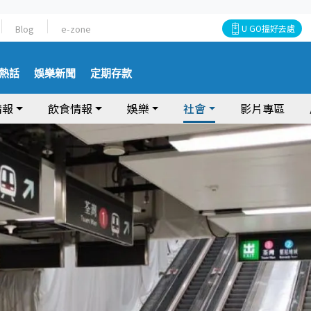
Blog
e-zone
U GO搵好去處
熱話
娛樂新聞
定期存款
情報
飲食情報
娛樂
社會
影片專區