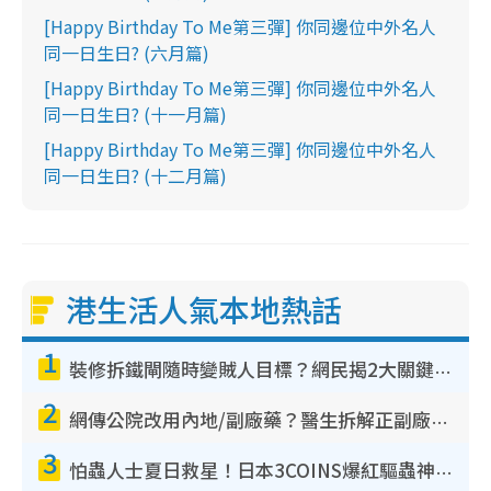
[Happy Birthday To Me第三彈] 你同邊位中外名人
同一日生日? (六月篇)
[Happy Birthday To Me第三彈] 你同邊位中外名人
同一日生日? (十一月篇)
[Happy Birthday To Me第三彈] 你同邊位中外名人
同一日生日? (十二月篇)
港生活人氣本地熱話
1
裝修拆鐵閘隨時變賊人目標？網民揭2大關鍵用途：裝新式等於白裝？附新舊鐵閘分別
2
網傳公院改用內地/副廠藥？醫生拆解正副廠分別 揭4類人換藥隨時出事
3
怕蟲人士夏日救星！日本3COINS爆紅驅蟲神器$45起 1招「全程免觸碰」輕鬆搞定小強