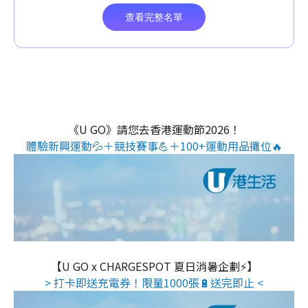
《U GO》請您去香港運動節2026！
體驗新興運動💦＋競技賽事💪＋100+運動用品攤位🔥
【U GO x CHARGESPOT 夏日消暑企劃⚡】
> 打卡即送充電券！限量1000張🔋送完即止 <