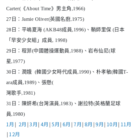
Carter(
《
About Time
》男主角
,1966)
27
日：
Jamie Oliver(
英國名廚
,1975)
28
日：平嶋夏海
(AKB48
成員
,1996)
、鞘師里保
(
日本
「早安少女組」成員
, 1998)
29
日：程菲
(
中國體操運動員
,1988)
、岩布仙尼
(
球
星
,1977)
30
日：潤娥
(
韓國少女時代成員
,1990)
、朴孝敏
(
韓國
T-
ara
成員
,1989)
、張懸
(
灣歌手
,1981)
31
日：陳妍希
(
台灣演員
,1983)
、謝拉特
(
英格蘭足球
員
,1980)
1月
2月
3月
4月
5月
6月
7月
8月
9月
10月
11月
│
│
│
│
│
│
│
│
│
│
12月
│