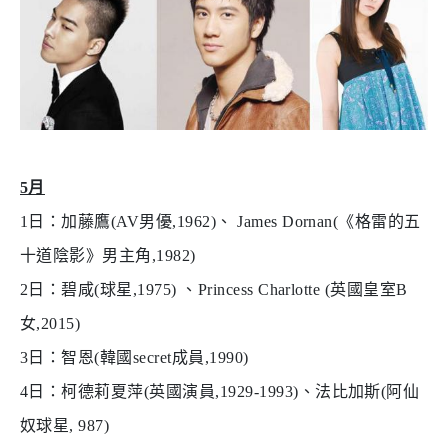
5月
1
日：加藤鷹
(AV
男優
,1962)
、
James Dornan(
《格雷的五
十道陰影》男主角
,1982)
2
日：碧咸
(
球星
,1975)
、
Princess Charlotte (
英國皇室
B
女
,2015)
3
日：智恩
(
韓國
secret
成員
,1990)
4
日：柯德莉夏萍
(
英國演員
,1929-1993)
、法比加斯
(
阿仙
奴球星
, 987)