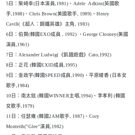
5
日：柴崎幸
(
日本演員
,1981)
、
Adele Adkins(
英國歌
手
,1988)
、
Chris Brown(
美國歌手
, 1989)
、
Henry
Cavill(
《超人：鋼鐵英雄》主角
, 1983)
6
日：伯賢
(
韓國
EXO
成員
, 1992)
、
George Clooney(
美國
演員
,1961)
7
日：
Alexander Ludwig(
《飢餓遊戲》
Cato,1992)
8
日：正花
(
韓國
EXID
成員
,1995)
9
日：金政宇
(
韓國
SPEED
成員
,1990)
、平原綾香
(
日本女
歌手
,1984)
10
日：南太鉉
(
韓國
WINNER
主唱
,1994)
、李孝利
(
韓國
女歌手
,1979)
11
日：任瑟雍
(
韓國
2AM
歌手
, 1987)
、
Cory
Monteith("Glee"
演員
,1982)