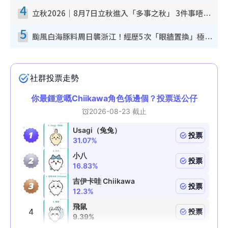
4
立秋2026｜8月7日立秋進入「多事之秋」 3件事唔做得！專家教6招開運 清枱頭／銀包納氣接好運
5
颱風白海豚料周日襲浙江！經歷5次「眼牆置換」極罕見 成登陸內地最長途颱風