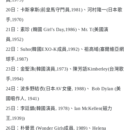
20
日：卡斯拿斯
(
前皇馬守門員
,1981)
、河村隆一
(
日本歌
手
,1970)
21
日：素珍
(
韓國
Girl
’
s Day,1986)
、
Mr. T(
美國演
員
,1952)
22
日：
Suho(
韓國
EXO-K
成員
,1992)
、祖高域
(
塞爾維亞網
球手
,1987)
23
日：金聖洙
(
韓國演員
,1973)
、陳芳語
Kimberley(
台灣歌
手
,1994)
24
日：波多野結衣
(
日本
AV
女優
, 1988)
、
Bob Dylan (
美
國唱作人
, 1941)
25
日：李廷鎮
(
韓國演員
, 1978)
、
Ian McKellen(
磁力
王
,1939))
26
日：朴譽恩
(Wonder Girls
成員
, 1989)
、
Helena