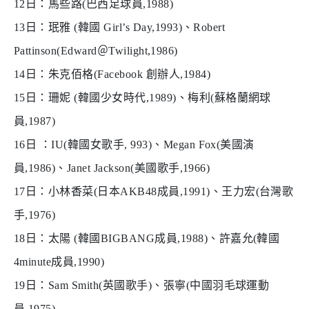
12
日：馬些路
(
巴西足球員
,1988)
13
日：珉雅
(
韓國
Girl’s Day,1993)
、
Robert
Pattinson(Edward
＠
Twilight,1986)
14
日：朱克佰格
(Facebook
創辦人
,1984)
15
日：珊妮
(
韓國少女時代
,1989)
、梅利
(
蘇格蘭網球
員
,1987)
16
日 ：
IU(
韓國女歌手
, 993)
、
Megan Fox(
美國演
員
,1986)
、
Janet Jackson(
美國歌手
,1966)
17
日：小林香菜
(
日本
AKB48
成員
,1991)
、王力宏
(
台灣歌
手
,1976)
18
日：太陽
(
韓國
BIGBANG
成員
,1988)
、許嘉允
(
韓國
4minute
成員
,1990)
19
日：
Sam Smith(
英國歌手
)
、張寧
(
中國羽毛球運動
員
,1975)