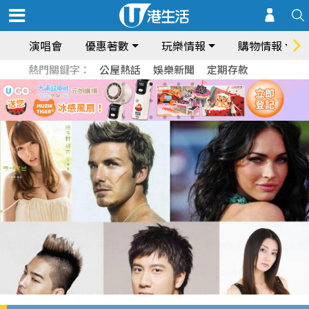
演唱會
優惠著數
玩樂情報
購物情報
熱門關鍵字：
公屋熱話
娛樂新聞
定期存款