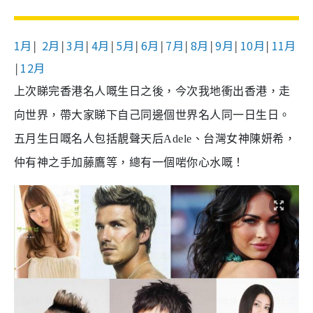
1月
2月
3月
4月
5月
6月
7月
8月
9月
10月
11月
│
│
│
│
│
│
│
│
│
│
12月
│
上次睇完香港名人嘅生日之後，今次我地衝出香港，走
向世界，帶大家睇下自己同邊個世界名人同一日生日。
五
月生日嘅名人
包括
靚
聲天后
Adele
、
台灣女神陳妍希
，
仲有
神之手加藤鷹
等，總有一個啱你心水嘅！