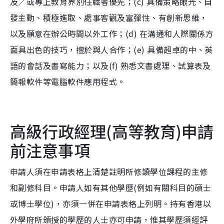
及／或專上教育界別任職者優先；(c) 具備策略眼光、自
發主動、積極進取、處事客觀及富彈性、有創新思維，
以及願意在辦公時間以外工作；(d) 在溝通和人際關係方
面具出色的技巧，擅於與人合作；(e) 具備超卓的中、英
語的會話及書寫能力；以及(f) 熟悉文書處理、試算表及
簡報軟件等電腦軟件應用程式。
高級行政經理(高等教育)申請
前注意事項
申請人須在申請表格上清楚註明所修讀學位課程的主修
和副修科目。申請人如有其他學歷(例如有關科目的碩士
或博士學位)，亦須一併在申請表格上列明。持有香港以
外學府所頒授的學歷的人士亦可申請，惟其學歷須經評