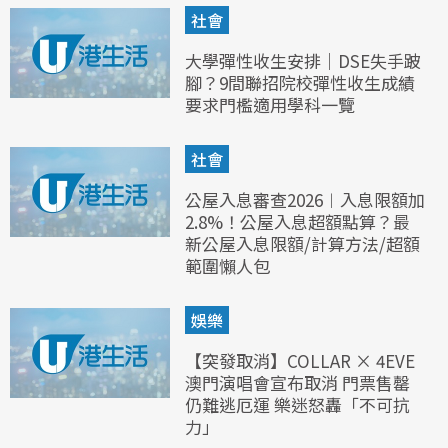
社會
大學彈性收生安排｜DSE失手跛
腳？9間聯招院校彈性收生成績
要求門檻適用學科一覽
社會
公屋入息審查2026︱入息限額加
2.8%！公屋入息超額點算？最
新公屋入息限額/計算方法/超額
範圍懶人包
娛樂
【突發取消】COLLAR × 4EVE
澳門演唱會宣布取消 門票售罄
仍難逃厄運 樂迷怒轟「不可抗
力」