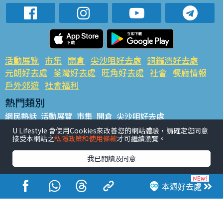
活動展覽
市集
開倉
尖沙咀好去處
銅鑼灣好去處
元朗好去處
荃灣好去處
旺角好去處
社會
餐廳情報
戶外郊遊
社會福利
熱門類別
網民熱話
活動展覽
市集
開倉
尖沙咀好去處
銅鑼灣好去處
元朗好去處
荃灣好去處
旺角好去處
社會
U Lifestyle 會使用Cookies來改善您的網站體驗，請確定您同意
接受本網站之
私隱政策和使用條款
才可繼續瀏覽。
餐廳情報
戶外郊遊
熱門標籤
我已閱讀及同意
#UGO搵好去處
#人氣活動推介
#美食社群熱話
#親子玩樂好去處
#ULifestyle應用程式
#限時搶
本週好去處
#UJetso禮物放送
#ULifestyle商戶中心
#著數
#網絡熱話
香港經濟日報版權所有©2026