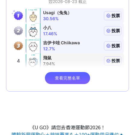
《U GO》請您去香港運動節2026！
體驗新興運動💦＋競技賽事💪＋100+運動用品攤位🔥