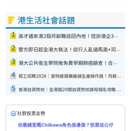
港生活社會話題
1
高才通來港2個月辭職逃回內地！控訴港企3宗罪 歎微管理極窒息
2
警方即日起全港大執法！捉行人亂過馬路+司機不專注駕駛！亂過馬路罰$2000
3
港大公共衞生學院推免費早期肺癌篩查！合資格人士將獲全額資助定期血液化驗／電腦斷層掃描／風險評估
4
筍工招聘2026｜萊特維健藥廠請生產操作員！月薪高達$1.7萬 冷氣廠房/五天工作/保證雙糧
5
香港自資院校︱全港逾20間自資院校課程報名攻略 留位費可退/申請日期/報名連結