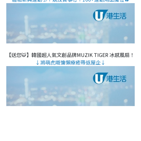
【送您🐯】韓國超人氣文創品牌MUZIK TIGER 冰感風扇！
↓將萌虎嘅慵懶療癒帶返屋企↓