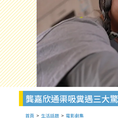
龔嘉欣通渠吸糞遇三大驚
首頁
生活話題
電影劇集