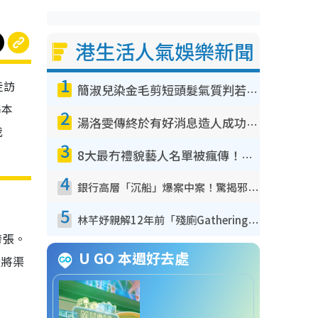
港生活人氣娛樂新聞
1
走訪
簡淑兒染金毛剪短頭髮氣質判若兩人！嚇壞老公麥大力都認唔出：「你做咩事？」
基本
2
湯洛雯傳終於有好消息造人成功！兩大細節曝孕味極濃惹猜測：大肚婆先會咁！
我
3
8大最冇禮貌藝人名單被瘋傳！網民揭發明星真面目 一致數臭呢位係無品天花板？
4
銀行高層「沉船」爆案中案！驚揭邪教洗腦操控賣淫被吞600萬 幕後黑手講多錯多
5
林芊妤親解12年前「殘廁Gathering」真相！高層解約一句話重創尊嚴至今拒返TVB
誇張。
U GO 本週好去處
鏟將渠