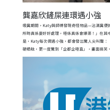
龔嘉欣鏟屎連環遇小強
吸糞期間，Katy與師傅發現奇怪物品—沾滿糞便
所時真係要好好處理，唔係真係會爆渠！」在其中
是，Katy每次偶遇小強，都會發出驚人尖叫聲
硬晒軚，更一度驚到「企都企唔直」，畫面搞笑