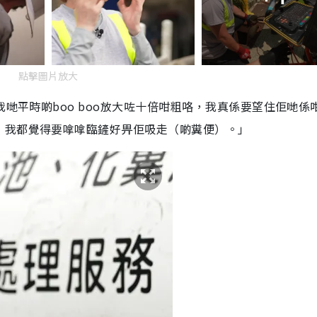
點擊圖片放大
我哋平時啲boo boo放大咗十倍咁粗咯，我真係要望住佢哋係
，我都覺得要嗱嗱臨鏟好畀佢吸走（啲糞便）。」