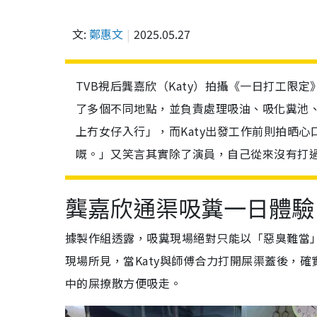
文:
鄭惠文
2025.05.27
TVB視后龔嘉欣（Katy）拍攝《一日打工限
了多個不同地點，並負責處理吸油、吸化糞池
上冇女仔入行」，而Katy出發工作前則拍晒
嘅。」又笑言其實除了演員，自己從來沒有打
龔嘉欣通渠吸糞一日體驗
據製作組透露，吸糞現場絕對只能以「惡臭難當
現場所見，當Katy與師傅合力打開屎渠蓋後，確實
中的屎撩散方便吸走。