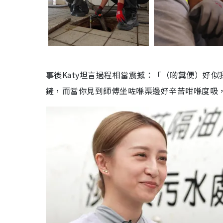
事後Katy坦言過程相當震撼：「（啲糞便）好似
鏟，而當你見到師傅坐咗喺渠邊好辛苦咁喺度吸