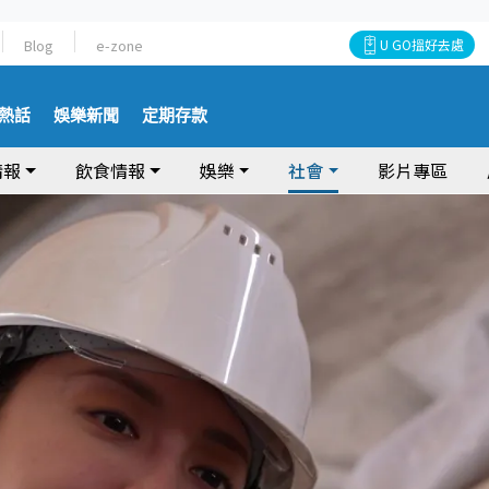
Blog
e-zone
U GO搵好去處
熱話
娛樂新聞
定期存款
情報
飲食情報
娛樂
社會
影片專區