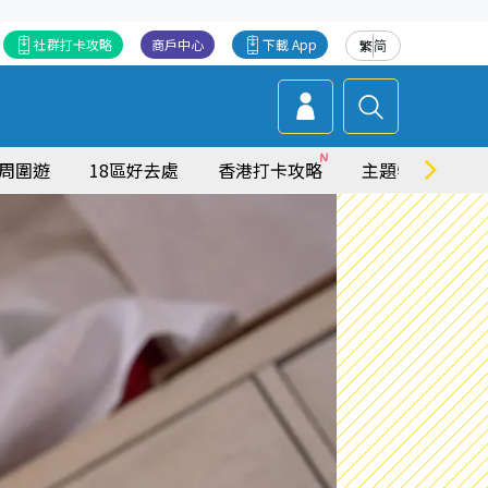
社群打卡攻略
商戶中心
下載 App
繁
简
周圍遊
18區好去處
香港打卡攻略
主題特集