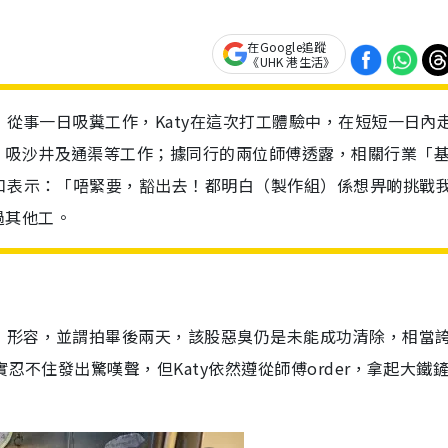
在Google追蹤
《UHK 港生活》
定》從事一日吸糞工作，Katy在這次打工體驗中，在短短一日內
、吸沙井及通渠等工作；據同行的兩位師傅透露，相關行業「
心口表示：「唔緊要，豁出去！都明白（製作組）係想畀啲挑戰
過其他工。
」形容，並謂拍畢後兩天，該股惡臭仍是未能成功清除，相當
忍不住發出驚嘆聲，但Katy依然遵從師傅order，拿起大鐵