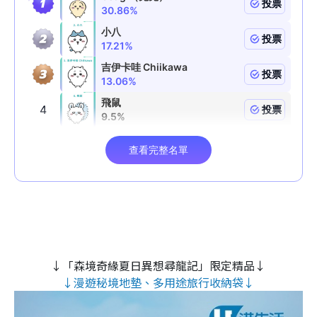
↓「森境奇緣夏日異想尋龍記」限定精品↓
↓漫遊秘境地墊、多用途旅行收納袋↓