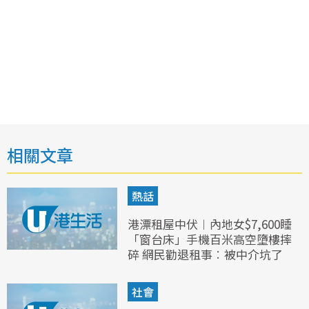
相關文章
熱話
港漂租屋中伏︱內地女$7,600睡
「窗台床」手機百米高空墮樓摔
碎 網民勸退租事︰被中介坑了
社會