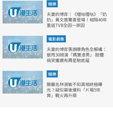
娛樂
夫妻的博弈｜《嚦咕嚦咕》「奶
奶」黃文慧驚喜登場！相隔40年
重返TVB全因一原因
電影劇集
夫妻的博弈張頴康角色全解構：
狠甩30磅演「媽寶渣男」 肢體
搞笑獲讚有周星馳底蘊
娛樂
滕麗名林淑敏不和真相終極曝
光？疑似幕後爆料「片場5宗
罪」戰火再升級