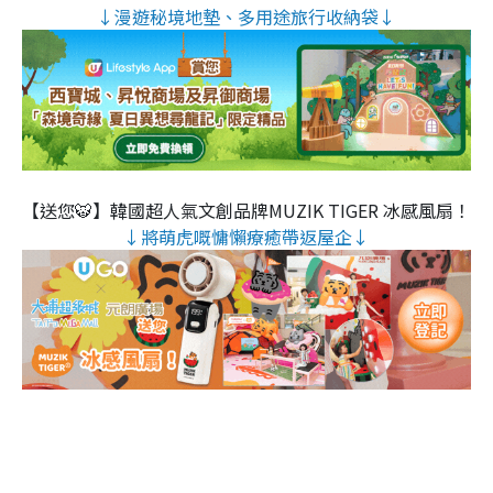
↓漫遊秘境地墊、多用途旅行收納袋↓
【送您🐯】韓國超人氣文創品牌MUZIK TIGER 冰感風扇！
↓將萌虎嘅慵懶療癒帶返屋企↓