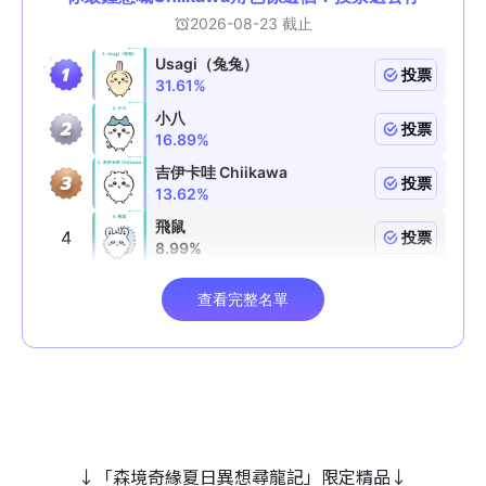
↓「森境奇緣夏日異想尋龍記」限定精品↓