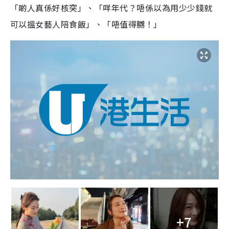
「啲人真係好核突」、「咩年代？唔係以為用少少錢就
可以搵女藝人陪食飯」、「唔值得嬲！」
+7