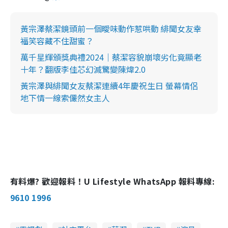
黃宗澤蔡潔鏡頭前一個曖味動作惹哄動 緋聞女友幸
福笑容藏不住甜蜜？
萬千星輝頒獎典禮2024｜蔡潔容貌崩壞劣化竟顯老
十年？翻版李佳芯幻滅驚變陳煒2.0
黃宗澤與緋聞女友蔡潔連續4年慶祝生日 螢幕情侶
地下情一線索儼然女主人
有料爆? 歡迎報料！U Lifestyle WhatsApp 報料專線:
9610 1996