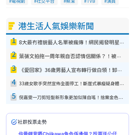
電視劇
社交平台
蔡潔
TVB
演員
港生活人氣娛樂新聞
1
8大最冇禮貌藝人名單被瘋傳！網民揭發明星真面目 一致數臭呢位係無品天花板？
2
葉蒨文拍拖一周年親自否認情侶關係？！被質疑感情造假竟稱GM「普通同事」
3
《愛回家》36歲男藝人宣布轉行做白領！卸下藝人身份回歸素人平淡生活
4
33歲女歌手突然宣佈全面停工！斷崖式暴瘦疑身體亮紅燈！聲明曝︰將暫時淡出
5
倪嘉雯一刀剪短髮新形象更加似陳自瑤！捨棄金色長髮造型氣質大變超驚喜