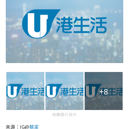
+8
點擊圖片放大
來源：IG@
蔡潔