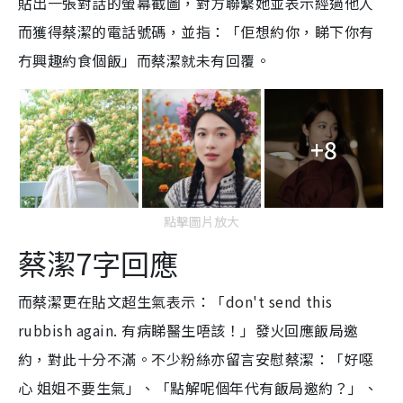
貼出一張對話的螢幕截圖，對方聯繫她並表示經過他人
而獲得蔡潔的電話號碼，並指：「佢想約你，睇下你有
冇興趣約食個飯」而蔡潔就未有回覆。
+8
點擊圖片放大
蔡潔7字回應
而蔡潔更在貼文超生氣表示：「don't send this
rubbish again. 有病睇醫生唔該！」發火回應飯局邀
約，對此十分不滿。不少粉絲亦留言安慰蔡潔：「好噁
心 姐姐不要生氣」、「點解呢個年代有飯局邀約？」、