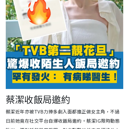
蔡潔收飯局邀約
蔡潔近年亦被TVB力捧多劇入面都擔正做女主角，不過
日前她竟在社交平台自爆收飯局邀約。蔡潔IG限時動態