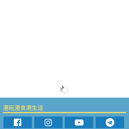
港玩港食港生活