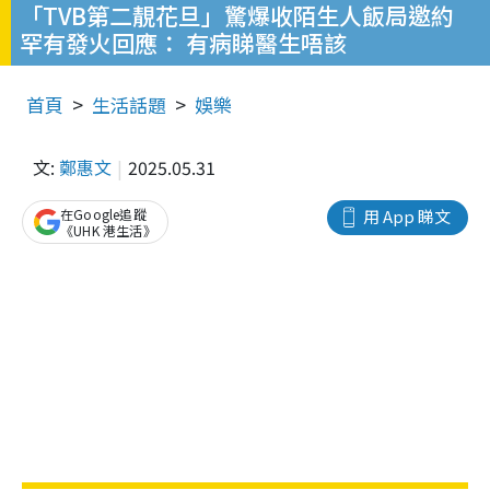
「TVB第二靚花旦」驚爆收陌生人飯局邀約
罕有發火回應： 有病睇醫生唔該
首頁
生活話題
娛樂
文:
鄭惠文
2025.05.31
在Google追蹤
用 App 睇文
《UHK 港生活》