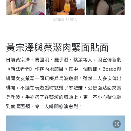
點擊圖片放大
黃宗澤與蔡潔肉緊面貼面
日前黃宗澤、馬國明、羅子溢、蔡潔等人，因宣傳新劇
《執法者們》作客內地節目。其中一個環節，Bosco與
緋聞女友蔡潔一同玩啜乒乓波遊戲。雖然二人多次傳出
緋聞，不過在玩遊戲時就幾乎零避嫌，公然面貼面夾實
乒乓波，手亦搭了在蔡潔的膊頭上，更一不小心疑似錫
到蔡潔面頰，令二人緋聞愈演愈烈。