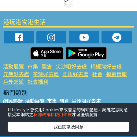
港玩港食港生活
活動展覽
市集
開倉
尖沙咀好去處
銅鑼灣好去處
元朗好去處
荃灣好去處
旺角好去處
社會
餐廳情報
戶外郊遊
社會福利
熱門類別
網民熱話
活動展覽
市集
開倉
尖沙咀好去處
銅鑼灣好去處
元朗好去處
荃灣好去處
旺角好去處
社會
U Lifestyle 會使用Cookies來改善您的網站體驗，請確定您同意
接受本網站之
私隱政策和使用條款
才可繼續瀏覽。
餐廳情報
戶外郊遊
熱門標籤
我已閱讀及同意
#UGO搵好去處
#人氣活動推介
#美食社群熱話