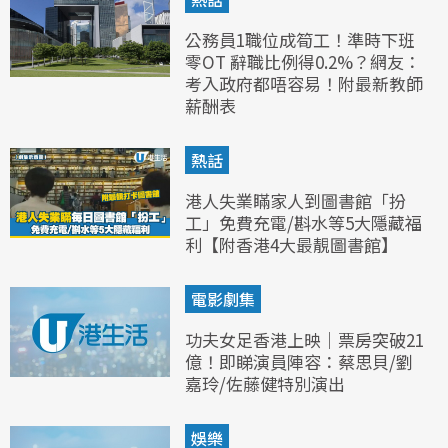
公務員1職位成筍工！準時下班
零OT 辭職比例得0.2%？網友：
考入政府都唔容易！附最新教師
薪酬表
熱話
港人失業瞞家人到圖書館「扮
工」免費充電/斟水等5大隱藏福
利【附香港4大最靚圖書館】
電影劇集
功夫女足香港上映｜票房突破21
億！即睇演員陣容：蔡思貝/劉
嘉玲/佐藤健特別演出
娛樂