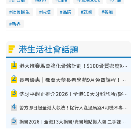
社會民生
烘焙
品牌
就業
餐廳
新界
港生活社會話題
1
港大推賽馬會強化骨骼計劃！$100骨質密度X光檢查 完成免費運動訓練送超市禮券！附參加資格
2
長者優惠｜都會大學長者學苑9月免費課程！多媒體/微電影創作/網絡安全 附報名方法教學
3
洗牙平靚正推介2026︱全港10大牙科診所/醫院懶人包 夜診至8點/鎮靜潔牙/醫療券適用
4
警方即日起全港大執法！捉行人亂過馬路+司機不專注駕駛！亂過馬路罰$2000
5
捐書2026︱全港13大捐書/賣書地點懶人包 二手課本最高$150＋舊書換免費咖啡/戲票