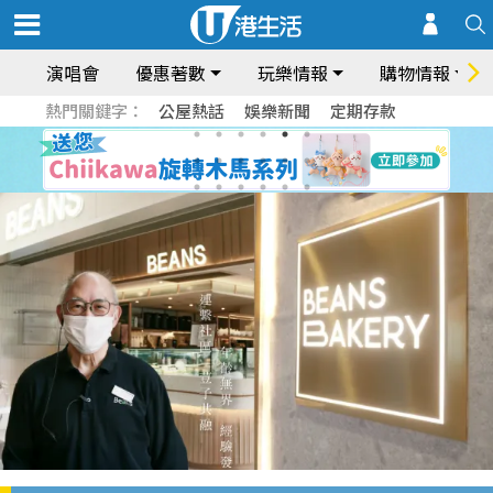
演唱會
優惠著數
玩樂情報
購物情報
熱門關鍵字：
公屋熱話
娛樂新聞
定期存款