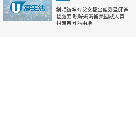
劉穎鏇罕有父女檔出鏡髮型師爸
爸露面 親曝媽媽留美國感人真
相無奈分隔兩地