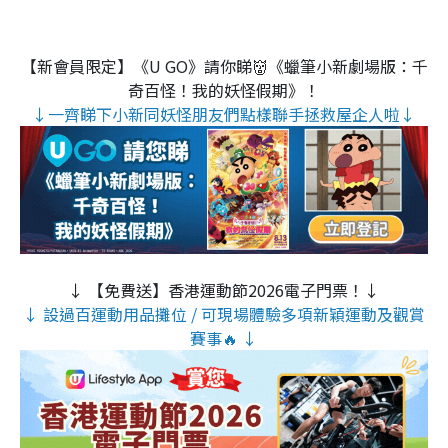
【新會員限定】《U GO》請你睇👹《蠟筆小新劇場版：千
奇百怪！我的妖怪假期》！
↓一齊睇下小新同妖怪朋友們點樣聯手拯救屋企人啦↓
↓ 【免費送】香港運動節2026電子門票！↓
↓ 設過百運動用品攤位 / 可現場體驗多項新穎運動及觀賞
賽事🔥 ↓