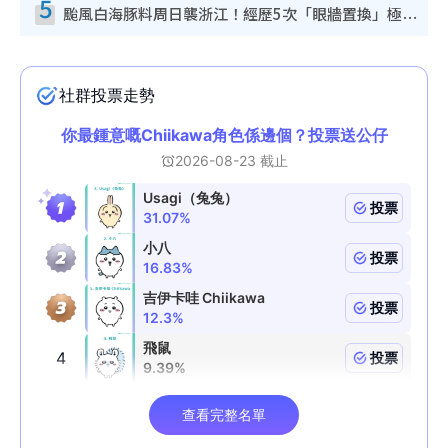
5
颱風白海豚料周日襲浙江！經歷5次「眼牆置換」極罕見 成登陸內地最長途颱風