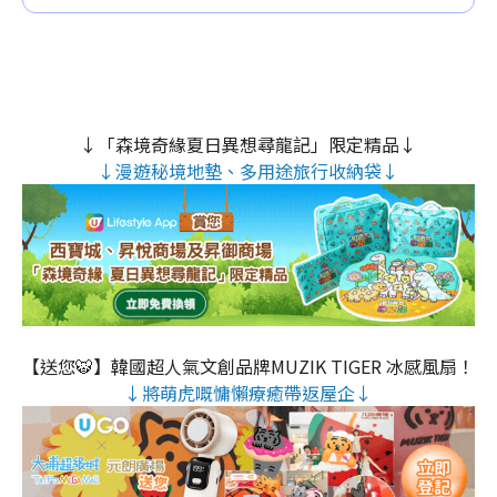
↓「森境奇緣夏日異想尋龍記」限定精品↓
↓漫遊秘境地墊、多用途旅行收納袋↓
【送您🐯】韓國超人氣文創品牌MUZIK TIGER 冰感風扇！
↓將萌虎嘅慵懶療癒帶返屋企↓