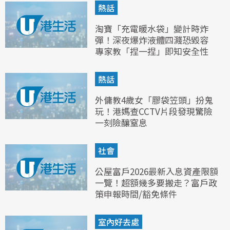
熱話
淘寶「充電暖水袋」變計時炸
彈！深夜爆炸液體四濺恐毀容
專家教「捏一捏」即知安全性
熱話
外傭教4歲女「膠袋笠頭」扮鬼
玩！港媽查CCTV片段發現驚險
一刻險釀窒息
社會
公屋富戶2026最新入息資產限額
一覽！超額幾多要搬走？富戶政
策申報時間/豁免條件
室內好去處