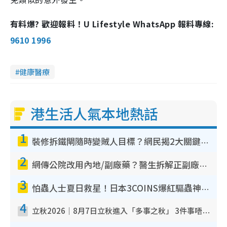
有料爆? 歡迎報料！U Lifestyle WhatsApp 報料專線:
9610 1996
健康醫療
港生活人氣本地熱話
1
裝修拆鐵閘隨時變賊人目標？網民揭2大關鍵用途：裝新式等於白裝？附新舊鐵閘分別
2
網傳公院改用內地/副廠藥？醫生拆解正副廠分別 揭4類人換藥隨時出事
3
怕蟲人士夏日救星！日本3COINS爆紅驅蟲神器$45起 1招「全程免觸碰」輕鬆搞定小強
4
立秋2026｜8月7日立秋進入「多事之秋」 3件事唔做得！專家教6招開運 清枱頭／銀包納氣接好運