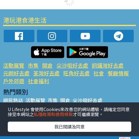
港玩港食港生活
活動展覽
市集
開倉
尖沙咀好去處
銅鑼灣好去處
元朗好去處
荃灣好去處
旺角好去處
社會
餐廳情報
戶外郊遊
社會福利
熱門類別
網民熱話
活動展覽
市集
開倉
尖沙咀好去處
銅鑼灣好去處
元朗好去處
荃灣好去處
旺角好去處
社會
U Lifestyle 會使用Cookies來改善您的網站體驗，請確定您同意
接受本網站之
私隱政策和使用條款
才可繼續瀏覽。
餐廳情報
戶外郊遊
熱門標籤
我已閱讀及同意
#UGO搵好去處
#人氣活動推介
#美食社群熱話