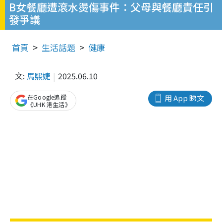
B女餐廳遭滾水燙傷事件：父母與餐廳責任引
發爭議
首頁
生活話題
健康
文:
馬熙婕
2025.06.10
在Google追蹤
用 App 睇文
《UHK 港生活》