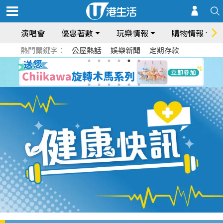
演唱會
優惠著數
玩樂情報
購物情報
熱門關鍵字：
公屋熱話
娛樂新聞
定期存款