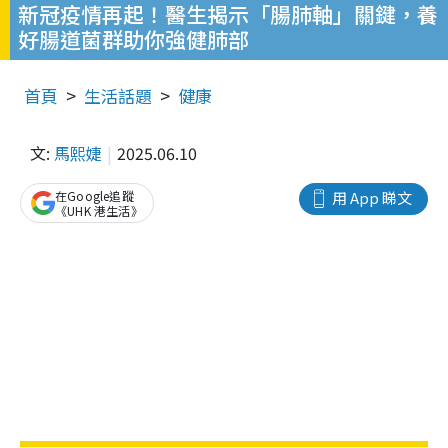
新冠疫情再起！醫生揭示「腸肺軸」關鍵，養
好腸道菌群助你強健肺部
首頁
生活話題
健康
文:
馬熙婕
2025.06.10
在Google追蹤
用 App 睇文
《UHK 港生活》