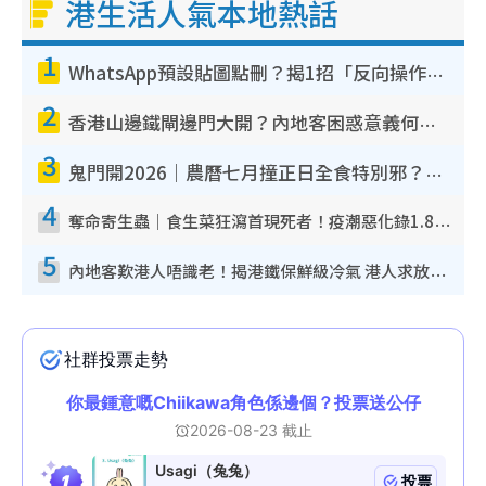
港生活人氣本地熱話
1
WhatsApp預設貼圖點刪？揭1招「反向操作」還原簡潔介面 附3步實測教學
2
香港山邊鐵閘邊門大開？內地客困惑意義何在！網民神回覆：呢種叫法理性防禦
3
鬼門開2026｜農曆七月撞正日全食特別邪？專家警告切忌做一事！揭4大禁忌+2招保平安
4
奪命寄生蟲｜食生菜狂瀉首現死者！疫潮惡化錄1.8萬宗病例 揭洗菜3大謬誤
5
內地客歎港人唔識老！揭港鐵保鮮級冷氣 港人求放過：咪投訴