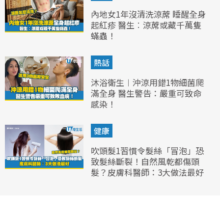
內地女1年沒清洗涼蓆 睡醒全身
起紅疹 醫生︰涼蓆或藏千萬隻
蟎蟲！
熱話
沐浴衛生︱沖涼用錯1物細菌爬
滿全身 醫生警告：嚴重可致命
感染！
健康
吹頭髮1習慣令髮絲「冒泡」恐
致髮絲斷裂！自然風乾都傷頭
髮？皮膚科醫師：3大做法最好