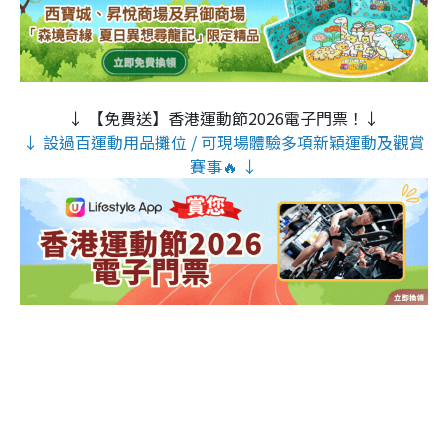
↓ 【免費送】香港運動節2026電子門票！↓
↓ 設過百運動用品攤位 / 可現場體驗多項新穎運動及觀賞
賽事🔥 ↓