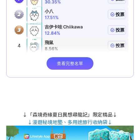
↓「森境奇緣夏日異想尋龍記」限定精品↓
↓漫遊秘境地墊、多用途旅行收納袋↓