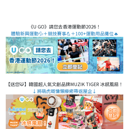
《U GO》請您去香港運動節2026！
體驗新興運動💦＋競技賽事💪＋100+運動用品攤位🔥
【送您🐯】韓國超人氣文創品牌MUZIK TIGER 冰感風扇！
↓將萌虎嘅慵懶療癒帶返屋企↓