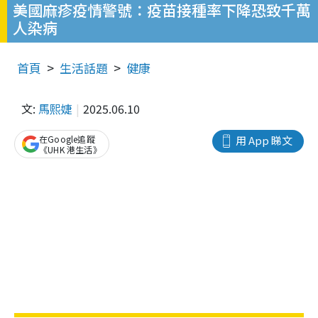
美國麻疹疫情警號：疫苗接種率下降恐致千萬
人染病
首頁
生活話題
健康
文:
馬熙婕
2025.06.10
在Google追蹤
用 App 睇文
《UHK 港生活》