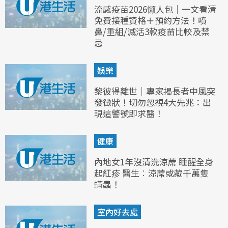
流感疫苗2026懶人包｜一文看清
免費接種資格＋預約方法！噴
鼻/重組/滅活3款疫苗比較及禁
忌
娛樂
黎彼得離世｜專家揭長者中風突
發徵狀！切勿忽視4大先兆：出
現這警號即求醫！
健康
內地女1年沒清洗涼蓆 睡醒全身
起紅疹 醫生︰涼蓆或藏千萬隻
蟎蟲！
室內好去處