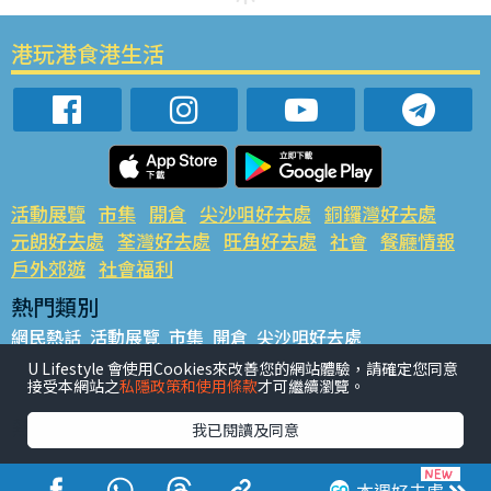
港玩港食港生活
活動展覽
市集
開倉
尖沙咀好去處
銅鑼灣好去處
元朗好去處
荃灣好去處
旺角好去處
社會
餐廳情報
戶外郊遊
社會福利
熱門類別
網民熱話
活動展覽
市集
開倉
尖沙咀好去處
銅鑼灣好去處
元朗好去處
荃灣好去處
旺角好去處
社會
U Lifestyle 會使用Cookies來改善您的網站體驗，請確定您同意
接受本網站之
私隱政策和使用條款
才可繼續瀏覽。
餐廳情報
戶外郊遊
熱門標籤
我已閱讀及同意
#UGO搵好去處
#人氣活動推介
#美食社群熱話
#親子玩樂好去處
#ULifestyle應用程式
#限時搶