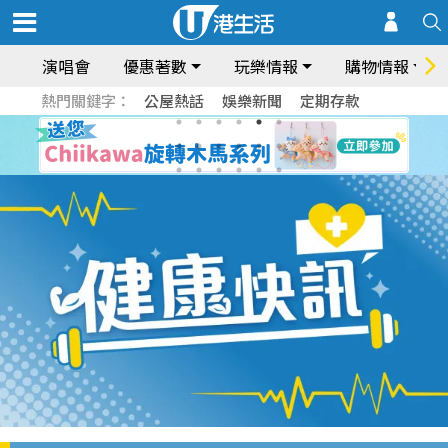
演唱會
優惠著數
玩樂情報
購物情報
熱門關鍵字：
公屋熱話
娛樂新聞
定期存款