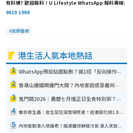
有料爆? 歡迎報料！U Lifestyle WhatsApp 報料專線:
9610 1996
健康醫療
港生活人氣本地熱話
1
WhatsApp預設貼圖點刪？揭1招「反向操作」還原簡潔介面 附3步實測教學
2
香港山邊鐵閘邊門大開？內地客困惑意義何在！網民神回覆：呢種叫法理性防禦
3
鬼門開2026｜農曆七月撞正日全食特別邪？專家警告切忌做一事！揭4大禁忌+2招保平安
4
奪命寄生蟲｜食生菜狂瀉首現死者！疫潮惡化錄1.8萬宗病例 揭洗菜3大謬誤
5
內地客歎港人唔識老！揭港鐵保鮮級冷氣 港人求放過：咪投訴