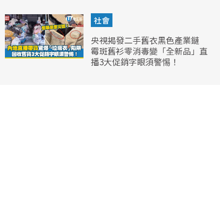
社會
央視揭發二手舊衣黑色產業鏈
霉斑舊衫零消毒變「全新品」直
播3大促銷字眼須警惕！