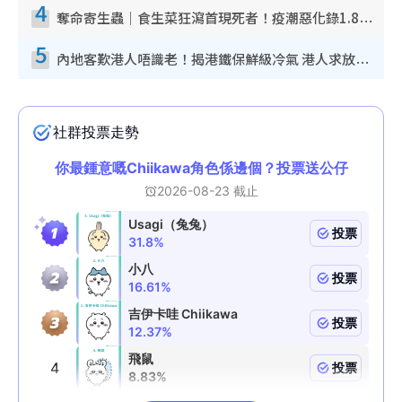
4
奪命寄生蟲｜食生菜狂瀉首現死者！疫潮惡化錄1.8萬宗病例 揭洗菜3大謬誤
5
內地客歎港人唔識老！揭港鐵保鮮級冷氣 港人求放過：咪投訴