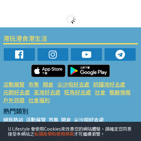
港玩港食港生活
活動展覽
市集
開倉
尖沙咀好去處
銅鑼灣好去處
元朗好去處
荃灣好去處
旺角好去處
社會
餐廳情報
戶外郊遊
社會福利
熱門類別
網民熱話
活動展覽
市集
開倉
尖沙咀好去處
銅鑼灣好去處
元朗好去處
荃灣好去處
旺角好去處
社會
U Lifestyle 會使用Cookies來改善您的網站體驗，請確定您同意
接受本網站之
私隱政策和使用條款
才可繼續瀏覽。
餐廳情報
戶外郊遊