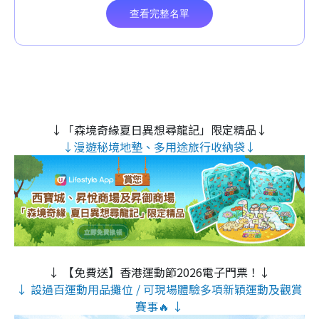
↓「森境奇緣夏日異想尋龍記」限定精品↓
↓漫遊秘境地墊、多用途旅行收納袋↓
↓ 【免費送】香港運動節2026電子門票！↓
↓ 設過百運動用品攤位 / 可現場體驗多項新穎運動及觀賞
賽事🔥 ↓