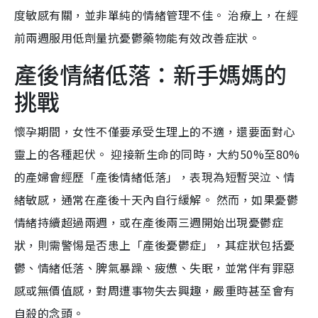
度敏感有關，並非單純的情緒管理不佳。 治療上，在經
前兩週服用低劑量抗憂鬱藥物能有效改善症狀。
產後情緒低落：新手媽媽的
挑戰
懷孕期間，女性不僅要承受生理上的不適，還要面對心
靈上的各種起伏。 迎接新生命的同時，大約50%至80%
的產婦會經歷「產後情緒低落」，表現為短暫哭泣、情
緒敏感，通常在產後十天內自行緩解。 然而，如果憂鬱
情緒持續超過兩週，或在產後兩三週開始出現憂鬱症
狀，則需警惕是否患上「產後憂鬱症」，其症狀包括憂
鬱、情緒低落、脾氣暴躁、疲憊、失眠，並常伴有罪惡
感或無價值感，對周遭事物失去興趣，嚴重時甚至會有
自殺的念頭。