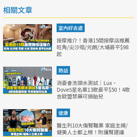
相關文章
室內好去處
按摩推介！香港15間按摩店推薦
旺角/尖沙咀/元朗/大埔最平$98
起
熱話
消委會洗頭水測試｜Lux、
Dove5星名單13款最平$50！4款
含歐盟禁藥可損胎兒
健康
醫生列10大傷腎職業 家庭主婦/
健美人士都上榜！附護腎建議