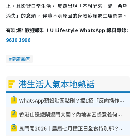
上，且影響日常生活。 反覆出現「不想醒來」或「希望
消失」的念頭。 伴隨不明原因的身體疼痛或生理問題。
有料爆? 歡迎報料！U Lifestyle WhatsApp 報料專線:
9610 1996
健康醫療
港生活人氣本地熱話
1
WhatsApp預設貼圖點刪？揭1招「反向操作」還原簡潔介面 附3步實測教學
2
香港山邊鐵閘邊門大開？內地客困惑意義何在！網民神回覆：呢種叫法理性防禦
3
鬼門開2026｜農曆七月撞正日全食特別邪？專家警告切忌做一事！揭4大禁忌+2招保平安