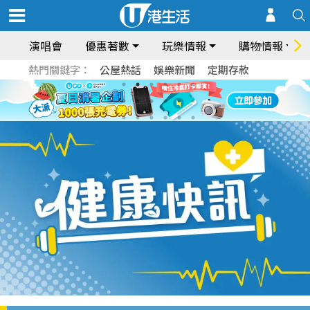
演唱會
優惠著數
玩樂情報
購物情報
熱門關鍵字：
公屋熱話
娛樂新聞
定期存款