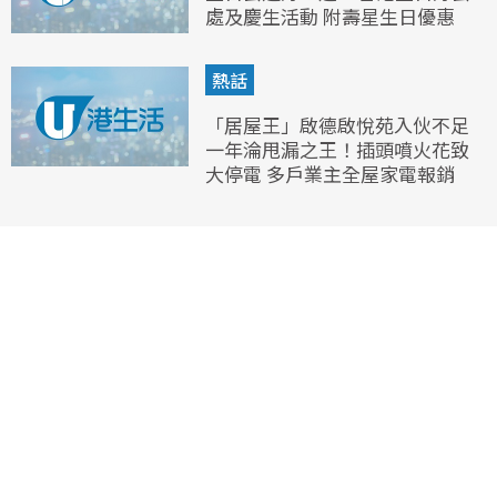
處及慶生活動 附壽星生日優惠
熱話
「居屋王」啟德啟悅苑入伙不足
一年淪甩漏之王！插頭噴火花致
大停電 多戶業主全屋家電報銷