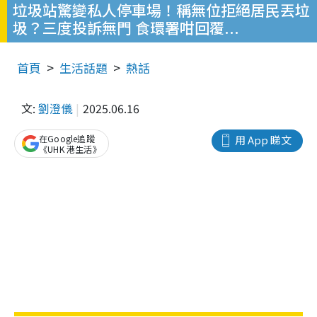
垃圾站驚變私人停車場！稱無位拒絕居民丟垃
圾？三度投訴無門 食環署咁回覆...
首頁
生活話題
熱話
文:
劉澄儀
2025.06.16
在Google追蹤
用 App 睇文
《UHK 港生活》