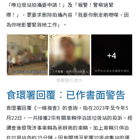
「喺垃圾站拍攝要申請！」及「報警！警察過緊
嚟！」，更要求刪除拍攝內容「我要你
刪
走啲嘢㗎，因
為你哋影響緊我哋工作」。
+4
點擊圖片放大
食環署回覆︰已作書面警告
食環署回覆《一線搜查》的查詢，指在2023年至今年5
月22日，一共接獲2宗有關車輛停泊該垃圾站的投訴，經
調查後發現涉事車輛為承辦商的車輛，加上車輛只停泊
在垃圾站內約25分鐘。因有關情況影響垃圾收集站的運