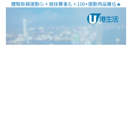
體驗新興運動💦＋競技賽事💪＋100+運動用品攤位🔥