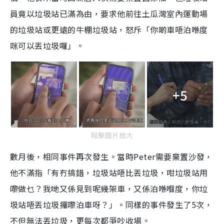
員竟以垃圾站已滿為由，要求他前往土瓜灣室內運動場
的垃圾站或更遠的牛棚垃圾站，怒斥「你啲車唔泊喺度
咪可以丟垃圾囉」。
+5
點擊圖片放大
數月後，相同事件再次發生。當時Peter需要棄置沙發，
他不滿指「有冇搞錯，垃圾站唔比丟垃圾，咁垃圾站用
嚟做乜？我哋又係見到呢幾架車，又係泊喺嗰度，你垃
圾站唔丟垃圾攞嚟泊車呀？」。同樣的事件發生了5次，
不但無法丟垃圾，更每次都爭吵收場。