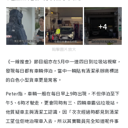
+4
點擊圖片放大
《一線搜查》節目組亦在5月中一連四日到垃圾站視察，
發現每日都有車輛停泊，當中一輛貼有清潔承辦商標誌
的白色小型貨車更是常客。
Peter指，車輛一般在每日早上9時出現，不但停泊至下
午5、6時才駛走，更會同時有三、四輛車霸佔垃圾站。
他質疑車主與清潔工認識，因「次次經過時都見到清潔
工望住佢哋泊㗎車入去，所以其實職員完全知道呢件事