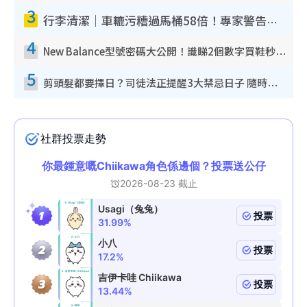
3
行李清潔｜車轆污糟過馬桶58倍！專家警告忌用酒精抹 教1招免污手除菌
4
New Balance型號密碼大公開！識睇2個數字買鞋秒知功能免中伏 附5大熱門鞋款
5
剪頭髮都要擇日？司徒法正提醒3大禁忌日子 隨時剪走財運！呢日剪髮恐「剪壽命」？