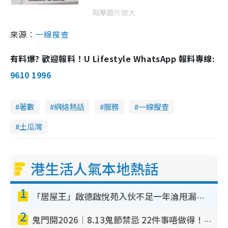
點擊圖片放大
來源︰
一線搜查
有料爆? 歡迎報料！U Lifestyle WhatsApp 報料專線:
9610 1996
著數
網絡熱話
服務
一線搜查
土瓜灣
港生活人氣本地熱話
1
「居屋王」啟德啟悅苑入伙不足一年淪甩漏之王！插頭噴火花致大停電 多戶業主全屋家電報銷
2
鬼門開2026｜8.13鬼節禁忌 22件事唔做得！燒肉、刺身要少食？半夜勿吹口哨/打呢個電話