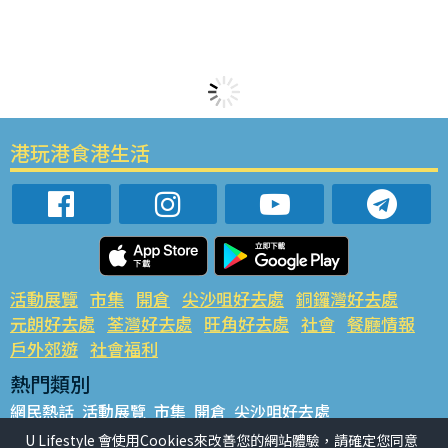
港玩港食港生活
活動展覽
市集
開倉
尖沙咀好去處
銅鑼灣好去處
元朗好去處
荃灣好去處
旺角好去處
社會
餐廳情報
戶外郊遊
社會福利
熱門類別
網民熱話
活動展覽
市集
開倉
尖沙咀好去處
銅鑼灣好去處
元朗好去處
荃灣好去處
旺角好去處
社會
U Lifestyle 會使用Cookies來改善您的網站體驗，請確定您同意