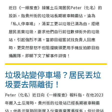
近日《一線搜查》接獲土瓜灣居民Peter（化名）的
投訴，指貴州街的垃圾站長期被車輛霸佔，淪為
「私人停車場」，清潔工更以垃圾已滿為由，拒絕
居民丟棄垃圾，要求他們自行前往數條街外的垃圾
站，引起強烈不滿。當節目組嘗試找負責人回應
時，更突然發怒不但阻擋鏡頭更用手機反拍節目拍
攝團隊，即睇下文了解事件詳情！
垃圾站變停車場？居民丟垃
圾要去隔離街！
Peter（化名）近日向《一線搜查》報料指，在他2023
年搬入土瓜灣時，貴州街的垃圾站已經長期被車輛霸
佔。他表示當時因新居入伙需要棄置舊傢俬，但垃圾站