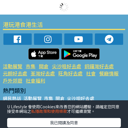
港玩港食港生活
活動展覽
市集
開倉
尖沙咀好去處
銅鑼灣好去處
元朗好去處
荃灣好去處
旺角好去處
社會
餐廳情報
戶外郊遊
社會福利
熱門類別
網民熱話
活動展覽
市集
開倉
尖沙咀好去處
銅鑼灣好去處
元朗好去處
荃灣好去處
旺角好去處
社會
U Lifestyle 會使用Cookies來改善您的網站體驗，請確定您同意
接受本網站之
私隱政策和使用條款
才可繼續瀏覽。
餐廳情報
戶外郊遊
熱門標籤
我已閱讀及同意