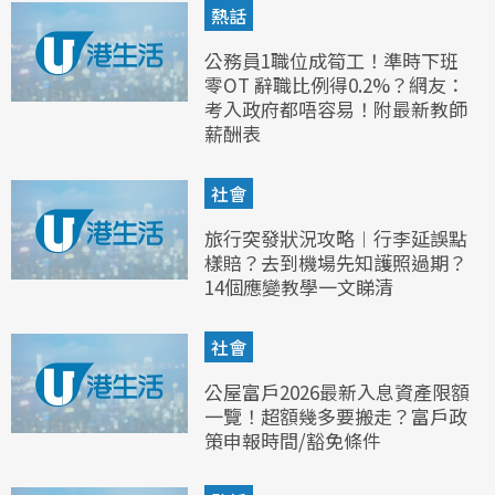
熱話
公務員1職位成筍工！準時下班
零OT 辭職比例得0.2%？網友：
考入政府都唔容易！附最新教師
薪酬表
社會
旅行突發狀況攻略︱行李延誤點
樣賠？去到機場先知護照過期？
14個應變教學一文睇清
社會
公屋富戶2026最新入息資產限額
一覽！超額幾多要搬走？富戶政
策申報時間/豁免條件