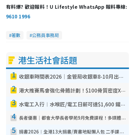
有料爆? 歡迎報料！U Lifestyle WhatsApp 報料專線:
9610 1996
著數
公務員事務局
港生活社會話題
1
收銀車時間表2026｜金管局收銀車8-10月出沒地點+時間！無須手續費！硬幣免費轉現鈔或增值至八達通
2
港大推賽馬會強化骨骼計劃！$100骨質密度X光檢查 完成免費運動訓練送超市禮券！附參加資格
3
水電工入行︱水喉匠/電工日薪可達$1,600 鐵飯碗職業難被AI取代！附薪酬參考＋入行考牌途徑
4
長者優惠｜都會大學長者學苑9月免費課程！多媒體/微電影創作/網絡安全 附報名方法教學
5
捐書2026︱全港13大捐書/賣書地點懶人包 二手課本最高$150＋舊書換免費咖啡/戲票