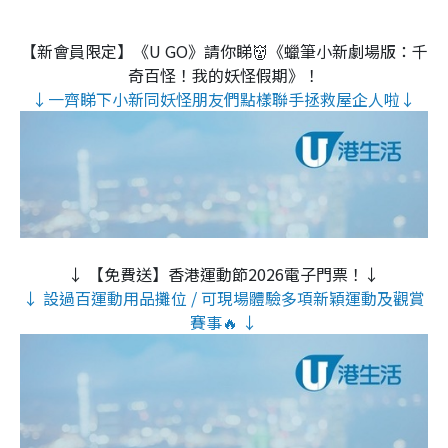
【新會員限定】《U GO》請你睇👹《蠟筆小新劇場版：千
奇百怪！我的妖怪假期》！
↓一齊睇下小新同妖怪朋友們點樣聯手拯救屋企人啦↓
↓ 【免費送】香港運動節2026電子門票！↓
↓ 設過百運動用品攤位 / 可現場體驗多項新穎運動及觀賞
賽事🔥 ↓