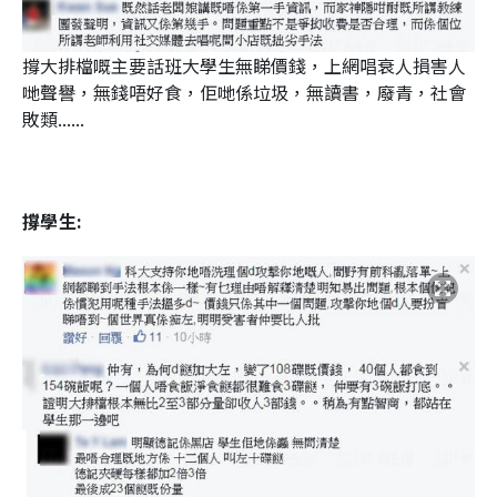
撐大排檔嘅主要話班大學生無睇價錢，上網唱衰人損害人
哋聲譽，無錢唔好食，佢哋係垃圾，無讀書，廢青，社會
敗類......
撐學生: