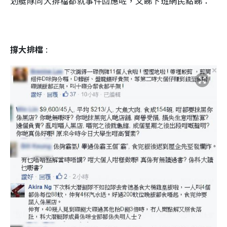
划艇隊同大排檔都就事件回應咗，又睇下班網民點睇：
撐大排檔
: