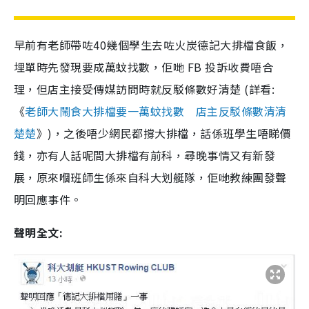
早前有老師帶咗40幾個學生去咗火炭德記大排檔食飯，
埋單時先發現要成萬蚊找數，佢哋 FB 投訴收費唔合
理，但店主接受傳媒訪問時就反駁條數好清楚 (詳看:
《
老師大鬧食大排檔要一萬蚊找數 店主反駁條數清清
楚楚
》)，之後唔少網民都撐大排檔，話係班學生唔睇價
錢，亦有人話呢間大排檔有前科，尋晚事情又有新發
展，原來嗰班師生係來自科大划艇隊，佢哋教練團發聲
明回應事件。
聲明全文: