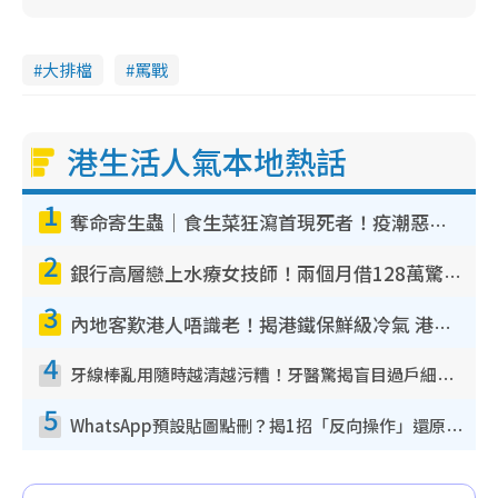
大排檔
罵戰
港生活人氣本地熱話
1
奪命寄生蟲｜食生菜狂瀉首現死者！疫潮惡化錄1.8萬宗病例 揭洗菜3大謬誤
2
銀行高層戀上水療女技師！兩個月借128萬驚覺「沉船」沉落火海 揭背後疑似邪教操控賣淫
3
內地客歎港人唔識老！揭港鐵保鮮級冷氣 港人求放過：咪投訴
4
牙線棒亂用隨時越清越污糟！牙醫驚揭盲目過戶細菌恐致蛀牙：呢種先係日常真保養
5
WhatsApp預設貼圖點刪？揭1招「反向操作」還原簡潔介面 附3步實測教學