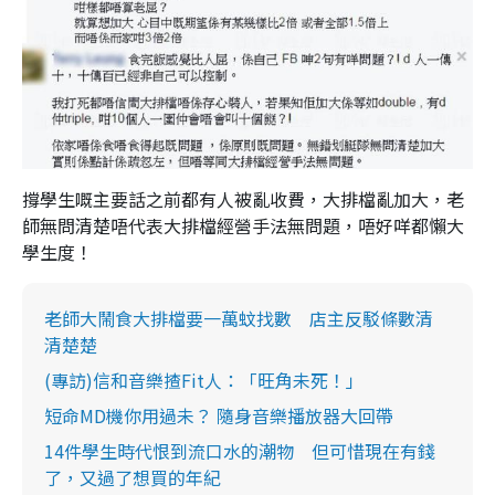
撐學生嘅主要話之前都有人被亂收費，大排檔亂加大，老
師無問清楚唔代表大排檔經營手法無問題，唔好咩都懶大
學生度！
老師大鬧食大排檔要一萬蚊找數 店主反駁條數清
清楚楚
(專訪)信和音樂揸Fit人：「旺角未死！」
短命MD機你用過未？ 隨身音樂播放器大回帶
14件學生時代恨到流口水的潮物 但可惜現在有錢
了，又過了想買的年紀