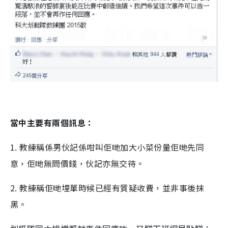
當中主要有兩個訊息：
1. 教練稱係男伙記係咁叫佢哋加大小菜份量佢哋先同
意，佢哋無問價錢，伙記亦無交待。
2. 教練稱佢哋埋單時候已經有質疑收費，並非事後抹
黑。