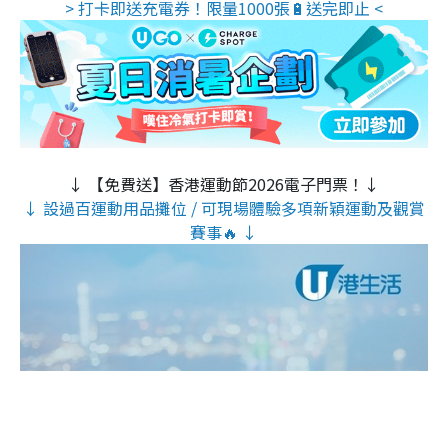
> 打卡即送充電券！限量1000張🔋送完即止 <
↓ 【免費送】香港運動節2026電子門票！↓
↓ 設過百運動用品攤位 / 可現場體驗多項新穎運動及觀賞
賽事🔥 ↓