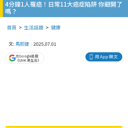
4分鐘1人罹癌！日常11大癌症陷阱 你避開了
嗎？
首頁
生活話題
健康
文:
馬熙婕
2025.07.01
在Google追蹤
用 App 睇文
《UHK 港生活》