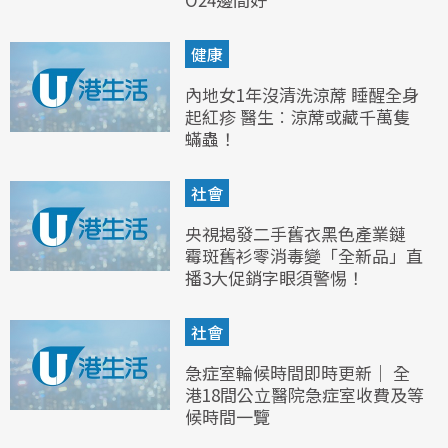
健康
內地女1年沒清洗涼蓆 睡醒全身
起紅疹 醫生︰涼蓆或藏千萬隻
蟎蟲！
社會
央視揭發二手舊衣黑色產業鏈
霉斑舊衫零消毒變「全新品」直
播3大促銷字眼須警惕！
社會
急症室輪候時間即時更新｜ 全
港18間公立醫院急症室收費及等
候時間一覽