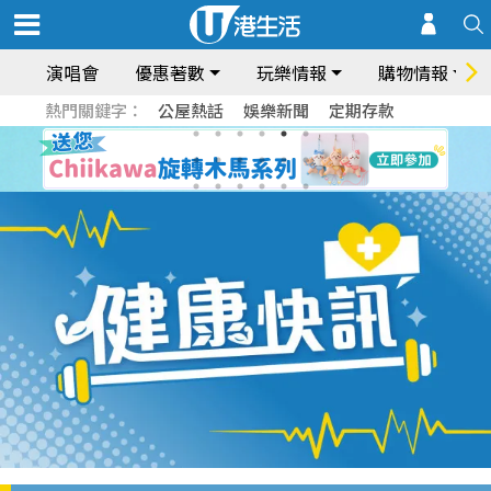
演唱會
優惠著數
玩樂情報
購物情報
熱門關鍵字：
公屋熱話
娛樂新聞
定期存款