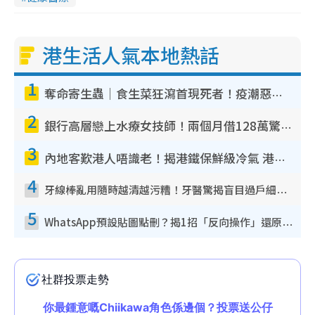
港生活人氣本地熱話
1
奪命寄生蟲｜食生菜狂瀉首現死者！疫潮惡化錄1.8萬宗病例 揭洗菜3大謬誤
2
銀行高層戀上水療女技師！兩個月借128萬驚覺「沉船」沉落火海 揭背後疑似邪教操控賣淫
3
內地客歎港人唔識老！揭港鐵保鮮級冷氣 港人求放過：咪投訴
4
牙線棒亂用隨時越清越污糟！牙醫驚揭盲目過戶細菌恐致蛀牙：呢種先係日常真保養
5
WhatsApp預設貼圖點刪？揭1招「反向操作」還原簡潔介面 附3步實測教學