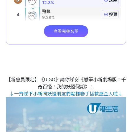
【新會員限定】《U GO》請你睇👹《蠟筆小新劇場版：千
奇百怪！我的妖怪假期》！
↓一齊睇下小新同妖怪朋友們點樣聯手拯救屋企人啦↓