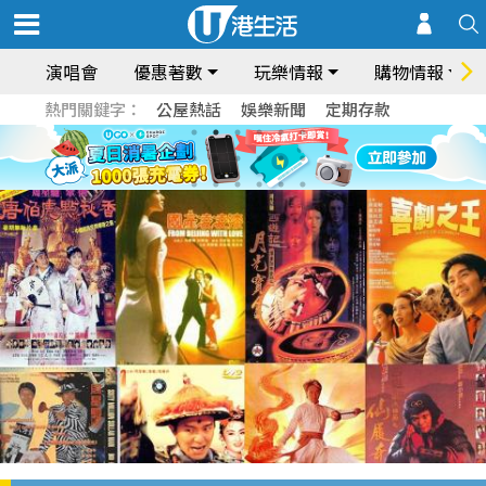
演唱會
優惠著數
玩樂情報
購物情報
熱門關鍵字：
公屋熱話
娛樂新聞
定期存款