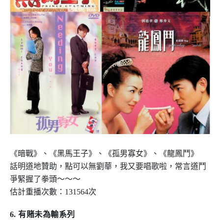
《暗戰》、《黑馬王子》、《孤男寡女》、《龍鳳鬥》
話明道地贊助，點可以無劉華，我又要唱歌啦，常言道鬥
爭緊握了拳頭～～～
估計重播次數：
131564
次
6.
有賭未為輸系列