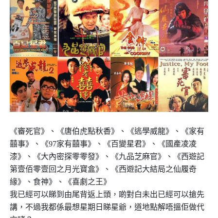
《審死官》、《唐伯虎點秋香》、《逃學威龍》、《家有
囍事》、《
97
家有囍事》、《百變星君》、《國產凌凌
漆》、《大內密探零零發》、《九品芝麻官》、《西遊記
第壹佰零壹回之月光寶盒》、《西遊記大結局之仙履奇
緣》、食神》、《喜劇之王》
我已經可以睇到由尾背返上頭，啲對白未出已經可以搶先
講，不過我都係最想星期日睇星爺，道地點解唔搵佢做代