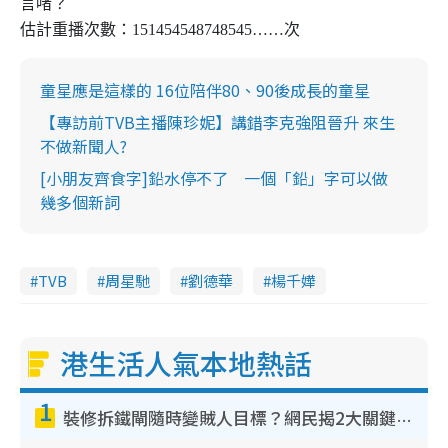
言啫？
估計重播次數：
151454548748545
……次
童星應是這樣的 16位陪伴80、90後成長的童星
【專訪前TVB主播陳珍妮】講錯李克強阻晉升 來生
不做新聞人?
[小朋友齊食字]鉛水停不了 一個「鉛」字可以做
幾多個新詞
TVB
周星馳
劉德華
楊千嬅
港生活人氣本地熱話
1
裝修拆鐵閘隨時變賊人目標？網民揭2大關鍵用途：裝新式等於白裝？附新舊鐵閘分別