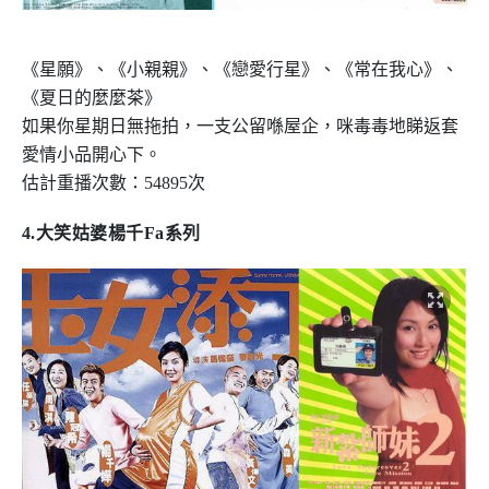
《星願》、《小親親》、《戀愛行星》、《常在我心》、
《夏日的麼麼茶》
如果你星期日無拖拍，一支公留喺屋企，咪毒毒地睇返套
愛情小品開心下。
估計重播次數：
54895
次
4.
大笑姑婆楊千
Fa
系列