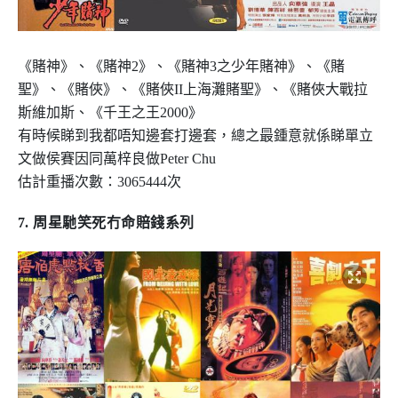
《賭神》、《賭神
2
》、《賭神
3
之少年賭神》、《賭
聖》、《賭俠》、《賭俠
II
上海灘賭聖》、《賭俠大戰拉
斯維加斯、《千王之王
2000
》
有時候睇到我都唔知邊套打邊套，總之最鍾意就係睇單立
文做侯賽因同萬梓良做
Peter Chu
估計重播次數：
3065444
次
7.
周星馳笑死冇命賠錢系列