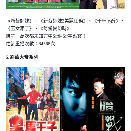
《新紮師妹》、《新紮師妹
2
美麗任務》、《千杯不醉》、
《玉女添丁》、《每當變幻時》
睇咗一萬次都未知方中
Sir
個
Sir
字點寫！
估計重播次數：
84568
次
5.
劉華大帝系列