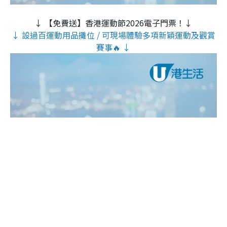
↓ 【免費送】香港運動節2026電子門票！↓
↓ 設過百運動用品攤位 / 可現場體驗多項新穎運動及觀賞
賽事🔥 ↓