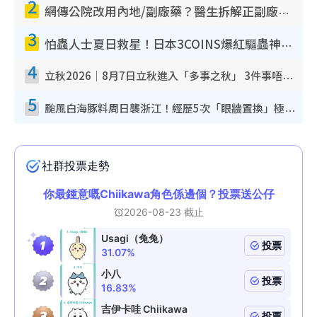
2
網傳公院改用內地/副廠藥？醫生拆解正副廠分別 揭4類人換藥隨時出事
3
怕蟲人士夏日救星！日本3COINS爆紅驅蟲神器$45起 1招「全程免觸碰」輕鬆搞定小強
4
立秋2026｜8月7日立秋進入「多事之秋」 3件事唔做得！專家教6招開運 清枱頭／銀包納氣接好運
5
颱風白海豚料周日襲浙江！經歷5次「眼牆置換」極罕見 成登陸內地最長途颱風