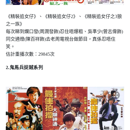
《精裝追女仔》、《精裝追女仔
2
》、《精裝追女仔之
3
狼
之一族》
每次睇到爛口發
(
周潤發飾
)
忍住唔爆粗、吳準少
(
曾志偉飾
)
同交通燈
(
陳百祥飾
)
去老周電視台做節目，真係忍唔住
笑。
估計重播次數：
29845
次
2.
鬼馬兵捉賊系列