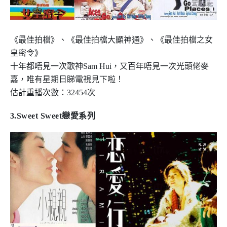
《最佳拍檔》、《最佳拍檔大顯神通》、《最佳拍檔之女
皇密令》
十年都唔見一次歌神
Sam Hui
，又百年唔見一次光頭佬麥
嘉，唯有星期日睇電視見下啦！
估計重播次數：
32454
次
3.Sweet Sweet
戀愛系列