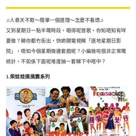
♫
人善天不欺～簡單一個道理～怎麼不看透
♫
又到星期日一點半嘅時段，唱得呢首歌，你知唔知有咩
要做？睇你都冇街出，快啲開電視睇「道地星期日影
院」，唔知今個星期做邊套戲呢？小編做咗個非正常嘅
統計，不如係下面呢堆度抽一套睇下中唔中？
1.
柴娃娃搞搞震系列