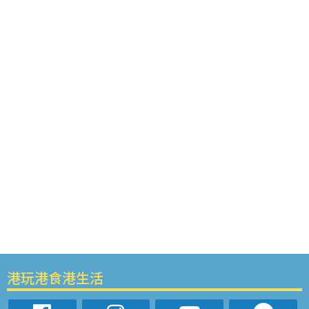
港玩港食港生活