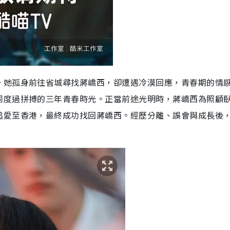
。她孤身前往省城尋找蔣嶠西，卻遭遇冷漠回應，青春期的情
同度過拼搏的三年青春時光。正當前途光明時，蔣嶠西為照顧
追愛至香港，最終成功找回蔣嶠西。經歷分離、誤會與成長後