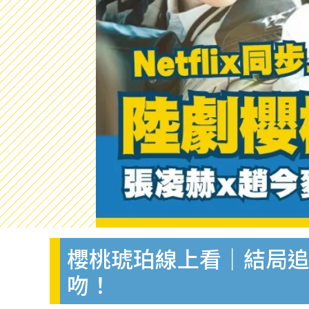
櫻桃琥珀線上看｜結局追
吻！