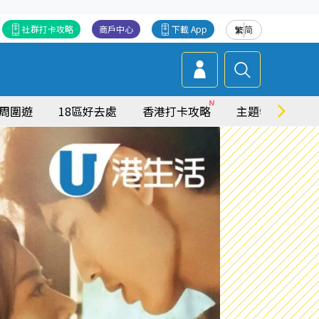
社群打卡攻略
商戶中心
下載 App
繁
简
周圍遊
18區好去處
香港打卡攻略
主題特集