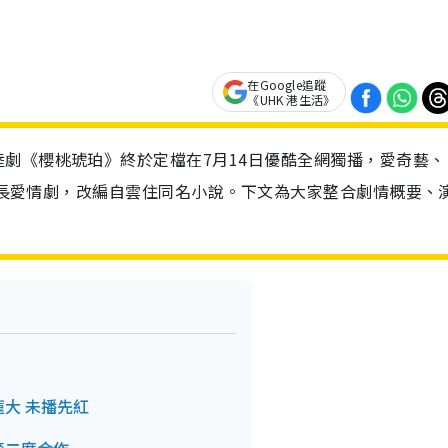
在Google追蹤
《UHK 港生活》
劇《櫻桃琥珀》終於定檔在7月14日優酷全網獨播，愛奇藝、
春成長愛情劇，改編自雲住同名小說。下文為大家整合劇情概要、
龐大 未播先紅