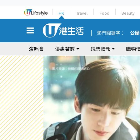
HK
Travel
Food
Beauty
熱門關鍵字：
公屋
演唱會
優惠著數
玩樂情報
購物