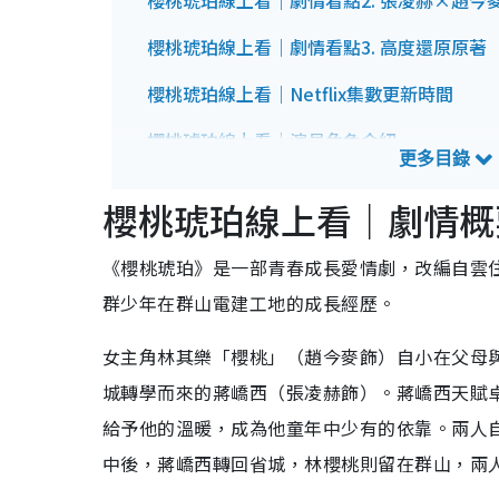
櫻桃琥珀線上看｜劇情看點2. 張凌赫×趙今
櫻桃琥珀線上看｜劇情看點3. 高度還原原著
櫻桃琥珀線上看｜Netflix集數更新時間
櫻桃琥珀線上看｜演員角色介紹
1. 趙今麥飾：林其樂
2. 張凌赫飾：蔣嶠西
櫻桃琥珀線上看｜劇情概
3. 董潔飾：趙盛娟
4. 保劍鋒飾：林海風
《櫻桃琥珀》是一部青春成長愛情劇，改編自雲住同
櫻桃琥珀線上看｜人物關係圖
群少年在群山電建工地的成長經歷。
櫻桃琥珀線上看｜預告片
女主角林其樂「櫻桃」（趙今麥飾）自小在父母
城轉學而來的蔣嶠西（張凌赫飾）。蔣嶠西天賦
給予他的溫暖，成為他童年中少有的依靠。兩人
中後，蔣嶠西轉回省城，林櫻桃則留在群山，兩