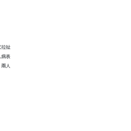
感拉扯
臥病表
，兩人