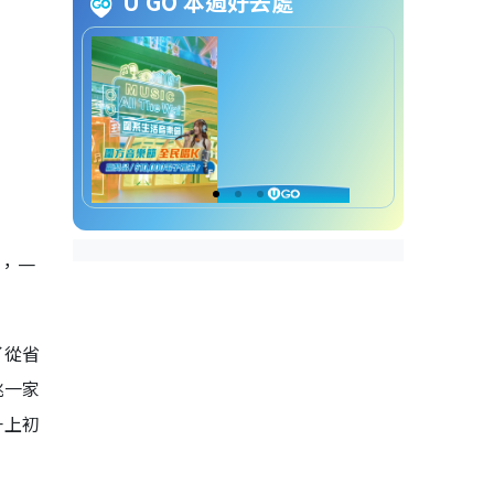
U GO 本週好去處
櫻桃琥珀線上看｜演員角色介紹
1. 趙今麥飾：林其樂
2. 張凌赫飾：蔣嶠西
3. 董潔飾：趙盛娟
4. 保劍鋒飾：林海風
櫻桃琥珀線上看｜人物關係圖
櫻桃琥珀線上看｜預告片
初，一
了從省
桃一家
升上初