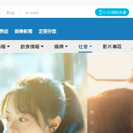
Blog
e-zone
U GO搵好去處
熱話
娛樂新聞
定期存款
情報
飲食情報
娛樂
社會
影片專區