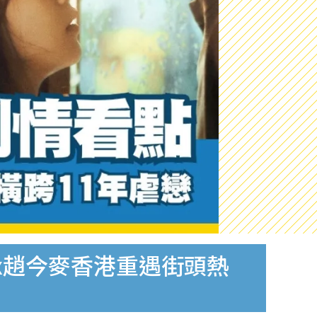
x趙今麥香港重遇街頭熱