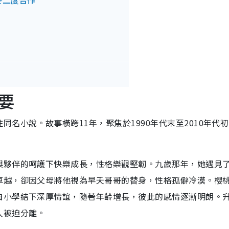
麥二度合作
要
名小說。故事橫跨11年，聚焦於1990年代末至2010年代
與夥伴的呵護下快樂成長，性格樂觀堅韌。九歲那年，她遇見
卓越，卻因父母將他視為早夭哥哥的替身，性格孤僻冷漠。櫻
自小學結下深厚情誼，隨著年齡增長，彼此的感情逐漸明朗。
人被迫分離。