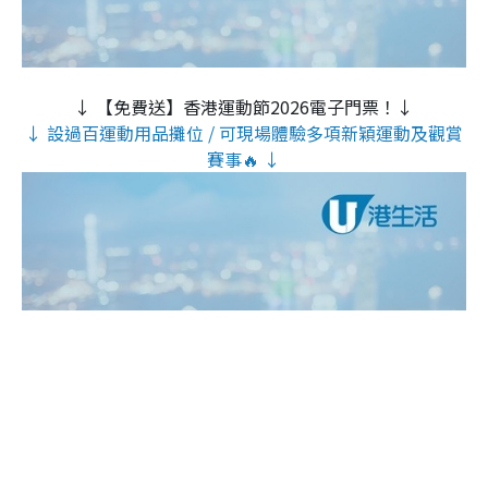
↓ 【免費送】香港運動節2026電子門票！↓
↓ 設過百運動用品攤位 / 可現場體驗多項新穎運動及觀賞
賽事🔥 ↓