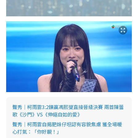
聲秀｜柯雨霏3:2鍊贏馮熙燮直接晉級決賽 兩首陳蕾
歌《沙門》VS《伸縮自如的愛》
聲秀｜柯雨霏自揭肥妹仔坦認有容貌焦慮 獲全場暖
心打氣：「你好靚！」