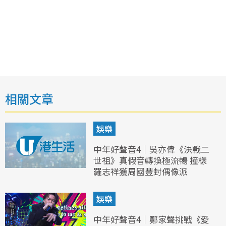
相關文章
娛樂
中年好聲音4｜吳亦偉《決戰二
世祖》真假音轉換極流暢 撞樣
羅志祥獲周國豐封偶像派
娛樂
中年好聲音4｜鄭家聲挑戰《愛