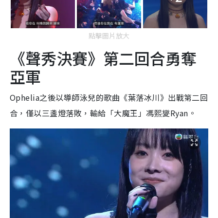
點擊圖片放大
《聲秀決賽》第二回合勇奪
亞軍
Ophelia之後以導師泳兒的歌曲《葉落冰川》出戰第二回
合，僅以三盞燈落敗，輸給「大魔王」馮熙夑Ryan。