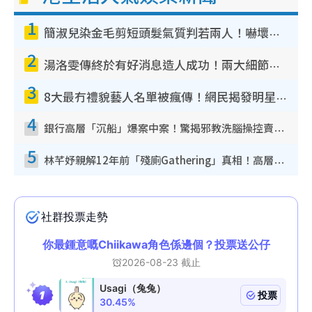
1
簡淑兒染金毛剪短頭髮氣質判若兩人！嚇壞老公麥大力都認唔出：「你做咩事？」
2
湯洛雯傳終於有好消息造人成功！兩大細節曝孕味極濃惹猜測：大肚婆先會咁！
3
8大最冇禮貌藝人名單被瘋傳！網民揭發明星真面目 一致數臭呢位係無品天花板？
4
銀行高層「沉船」爆案中案！驚揭邪教洗腦操控賣淫被吞600萬 幕後黑手講多錯多
5
林芊妤親解12年前「殘廁Gathering」真相！高層解約一句話重創尊嚴至今拒返TVB