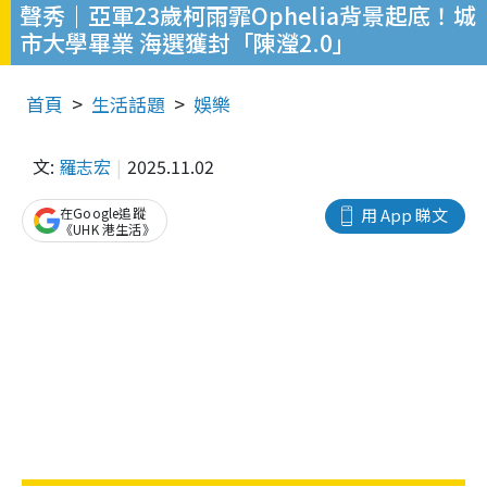
聲秀｜亞軍23歲柯雨霏Ophelia背景起底！城
市大學畢業 海選獲封「陳瀅2.0」
首頁
生活話題
娛樂
文:
羅志宏
2025.11.02
在Google追蹤
用 App 睇文
《UHK 港生活》