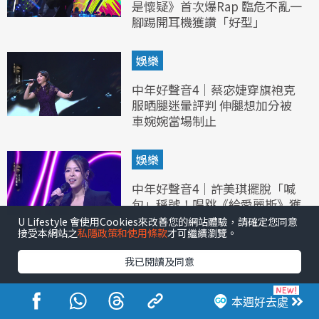
是懷疑》首次爆Rap 臨危不亂一
腳踢開耳機獲讚「好型」
娛樂
中年好聲音4｜蔡宓婕穿旗袍克
服晒腿迷暈評判 伸腿想加分被
車婉婉當場制止
娛樂
中年好聲音4｜許美琪擺脫「喊
包」稱號！唱跳《給愛麗斯》獲
讚成功突破
U Lifestyle 會使用Cookies來改善您的網站體驗，請確定您同意
接受本網站之
私隱政策和使用條款
才可繼續瀏覽。
我已閱讀及同意
本週好去處