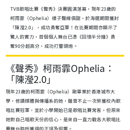
TVB歌唱比賽《聲秀》決賽圓滿落幕，現年23歲的
柯雨霏（Ophelia）樣子聲線俱甜，於海選期間獲封
「陳瀅2.0」，成功勇奪亞軍！在比賽期間亦顯示了
驚人的實力，首個個人舞台已憑《回憶半分鐘》勇
奪90分超高分，成功打響頭炮。
《聲秀》柯雨霏Ophelia：
「陳瀅2.0」
現年23歲的柯雨霏（Ophelia）剛畢業於香港城市大
學，修讀媒體與傳播系的她，雖曾不止一次榮獲校內歌
唱比賽冠軍，並於小學開始已是歌唱比賽常客，但原來
她對自己唱歌天份的信心、是來自一直力戰各大歌唱比
賽舞台時所獲得的正評及迴響。