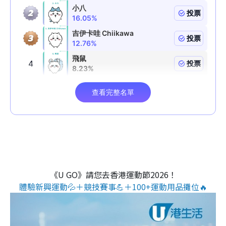
《U GO》請您去香港運動節2026！
體驗新興運動💦＋競技賽事💪＋100+運動用品攤位🔥