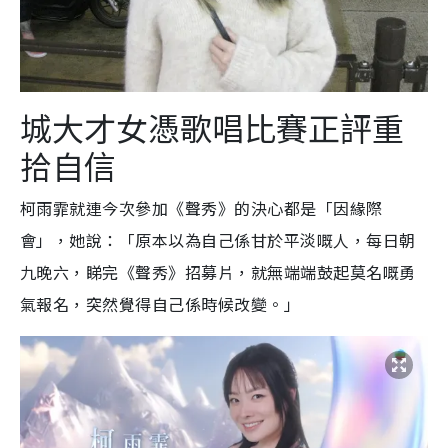
城大才女憑歌唱比賽正評重
拾自信
柯雨霏就連今次參加《聲秀》的決心都是「因緣際
會」，她說：「原本以為自己係甘於平淡嘅人，每日朝
九晚六，睇完《聲秀》招募片，就無端端鼓起莫名嘅勇
氣報名，突然覺得自己係時候改變。」