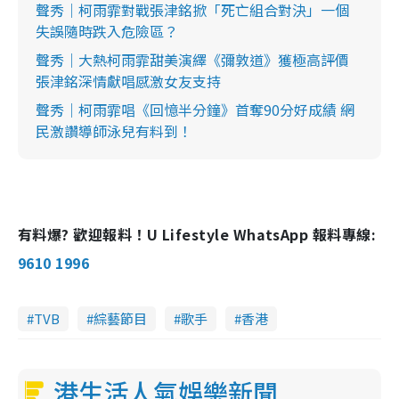
聲秀｜柯雨霏對戰張津銘掀「死亡組合對決」一個
失誤隨時跌入危險區？
聲秀｜大熱柯雨霏甜美演繹《彌敦道》獲極高評價
張津銘深情獻唱感激女友支持
聲秀｜柯雨霏唱《回憶半分鐘》首奪90分好成績 網
民激讚導師泳兒有料到！
有料爆? 歡迎報料！U Lifestyle WhatsApp 報料專線:
9610 1996
TVB
綜藝節目
歌手
香港
港生活人氣娛樂新聞