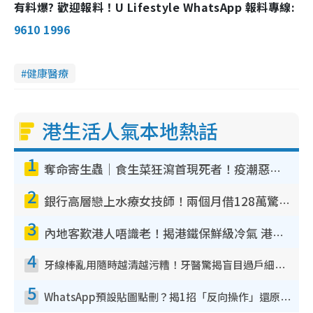
有料爆? 歡迎報料！U Lifestyle WhatsApp 報料專線:
9610 1996
健康醫療
港生活人氣本地熱話
1
奪命寄生蟲｜食生菜狂瀉首現死者！疫潮惡化錄1.8萬宗病例 揭洗菜3大謬誤
2
銀行高層戀上水療女技師！兩個月借128萬驚覺「沉船」沉落火海 揭背後疑似邪教操控賣淫
3
內地客歎港人唔識老！揭港鐵保鮮級冷氣 港人求放過：咪投訴
4
牙線棒亂用隨時越清越污糟！牙醫驚揭盲目過戶細菌恐致蛀牙：呢種先係日常真保養
5
WhatsApp預設貼圖點刪？揭1招「反向操作」還原簡潔介面 附3步實測教學