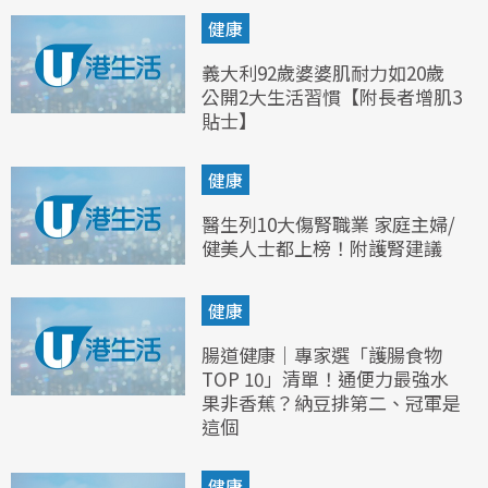
健康
義大利92歲婆婆肌耐力如20歲
公開2大生活習慣【附長者增肌3
貼士】
健康
醫生列10大傷腎職業 家庭主婦/
健美人士都上榜！附護腎建議
健康
腸道健康｜專家選「護腸食物
TOP 10」清單！通便力最強水
果非香蕉？納豆排第二、冠軍是
這個
健康