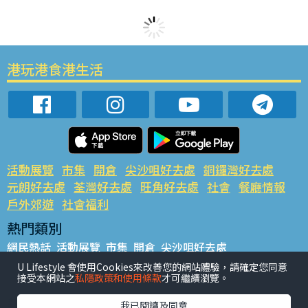
港玩港食港生活
活動展覽
市集
開倉
尖沙咀好去處
銅鑼灣好去處
元朗好去處
荃灣好去處
旺角好去處
社會
餐廳情報
戶外郊遊
社會福利
熱門類別
網民熱話
活動展覽
市集
開倉
尖沙咀好去處
銅鑼灣好去處
元朗好去處
荃灣好去處
旺角好去處
社會
U Lifestyle 會使用Cookies來改善您的網站體驗，請確定您同意
接受本網站之
私隱政策和使用條款
才可繼續瀏覽。
餐廳情報
戶外郊遊
熱門標籤
我已閱讀及同意