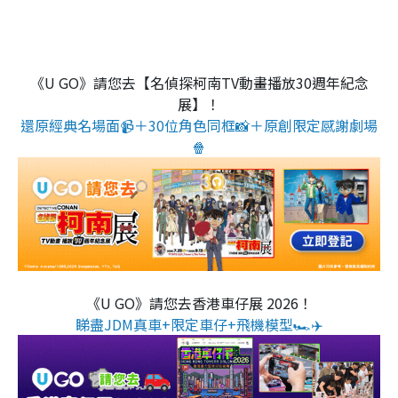
《U GO》請您去【名偵探柯南TV動畫播放30週年紀念
展】！
還原經典名場面📹＋30位角色同框📸＋原創限定感謝劇場
🍿
《U GO》請您去香港車仔展 2026！
睇盡JDM真車+限定車仔+飛機模型🏎️✈️