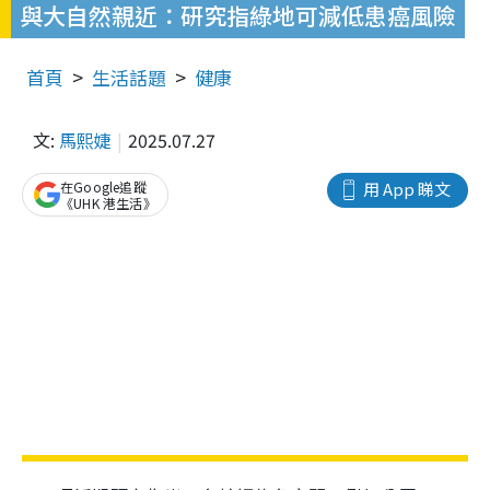
與大自然親近：研究指綠地可減低患癌風險
首頁
生活話題
健康
文:
馬熙婕
2025.07.27
在Google追蹤
用 App 睇文
《UHK 港生活》