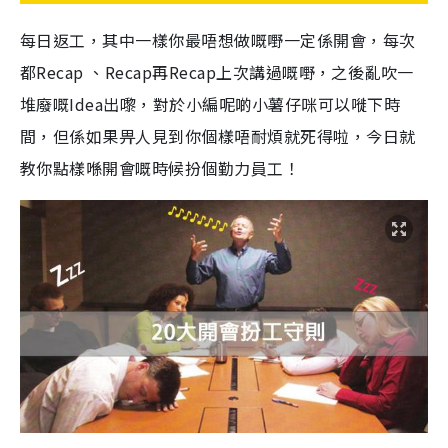
每日返工，其中一樣你最唔想做嘅嘢一定係開會，每次
都Recap 、Recap再Recap上次講過嘅嘢，之後亂吹一
堆廢嘅Idea出嚟，對於小編呢啲小薯仔咪可以嘥下時
間，但係如果畀人見到你個樣唔耐煩就死得啦，今日就
教你點樣喺開會嘅時候扮個勤力員工！