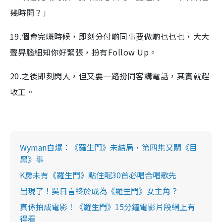
幾時開？」
19.個會完嘅時候，即刻分付啲同事要做啲乜乜乜，大大
聲畀腦細知你好緊張，扮有Follow Up。
20.之後即刻閃人，但又要一路扮同客講電話，其實就趕
收工。
Wyman自爆：《羅生門》未結局，第四集又關《目
黑》事
K房未有《羅生門》點住呢30首必唱合唱歌先
出現了！吳日言終於成為《羅生門》女主角？
真係拍成電影！《羅生門》15分鐘電影片段網上有
得看