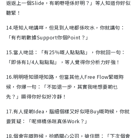
返返上一個Slide，有啲嘢唔係好明？」等人知道你好似
聽緊！
14.唔知人哋講咩，但見到人哋都係吹水，你就講句：
「有冇啲數據Support你個Point？」
15.當人哋話：「有25％嘅人點點點」，你就回一句：
「即係有1/4人點點點」，等人覺得你分析力好強！
16.明明唔知頭唔知路，但當其他人Free Flow緊嘅時
候，你爆一句：「不如退一步，其實我哋想要啲乜
先？」顯得你好似好冷靜！
17.有人提啲Idea，腦細個樣又好似唔Buy嘅時候，你就
要質疑：「呢條橋係咪真係Work？」
18.個會完嘅時候，扮晒關心公司，搶住問：「下次個會