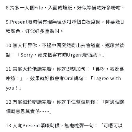
8.拎多一大個File，入面成堆紙，好似準備咗好多嘢咁。
9.Present嘅時候有理無理係咁喺個白板度圈，仲要幾廿
種顏色，好似好多重點咁。
10.無人打畀你，不過中間突然衝出去會議室，返嚟然後
話：「Sorry，頭先個客有啲Urgent嘢搵我。」
11.當啲大粒佬講完嘢，你就即刻加句：「係呀，我都係
咁諗！」，效果就好似會考Oral講句：「I agree with
you！」
12.有啲細粒嘢講完嘢，你就爭住幫佢解釋：「阿邊個邊
個嘅意思其實係……」
13.人哋Present緊嘅時候，無啦啦彈一句：「可唔可以