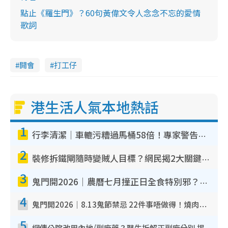
點止《羅生門》？60句黃偉文令人念念不忘的愛情
歌詞
開會
打工仔
港生活人氣本地熱話
1
行李清潔｜車轆污糟過馬桶58倍！專家警告忌用酒精抹 教1招免污手除菌
2
裝修拆鐵閘隨時變賊人目標？網民揭2大關鍵用途：裝新式等於白裝？附新舊鐵閘分別
3
鬼門開2026｜農曆七月撞正日全食特別邪？專家警告切忌做一事！揭4大禁忌+2招保平安
4
鬼門開2026｜8.13鬼節禁忌 22件事唔做得！燒肉、刺身要少食？半夜勿吹口哨/打呢個電話
5