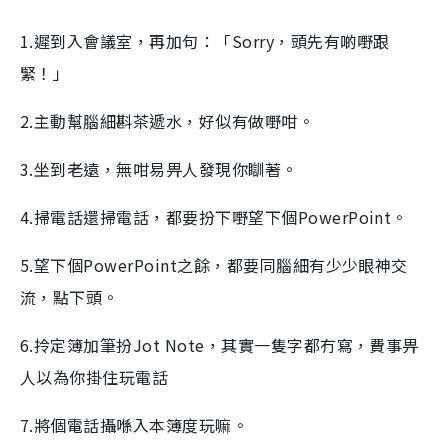
1.遲到入會議室，再加句：「Sorry，頭先有啲嘢跟
緊！」
2.主動幫腦細斟茶遞水，好似有做嘢咁。
3.坐到老遠，無咁易畀人發現你瞓著。
4.掃電話還掃電話，都要扮下嘢望下個PowerPoint。
5.望下個PowerPoint之餘，都要同腦細有少少眼神交
流，點下頭。
6.拎定簿加筆扮Jot Note，其實一隻字都冇寫，費事畀
人以為你掛住玩電話
7.將個電話攝喺入本簿度玩嘛。