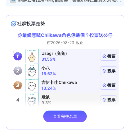
網傳公院改用內地/副廠藥？醫生拆解正副廠分別 揭4類人換藥隨時出事