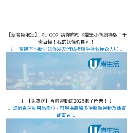
【新會員限定】《U GO》請你睇👹《蠟筆小新劇場版：千
奇百怪！我的妖怪假期》！
↓一齊睇下小新同妖怪朋友們點樣聯手拯救屋企人啦↓
↓ 【免費送】香港運動節2026電子門票！↓
↓ 設過百運動用品攤位 / 可現場體驗多項新穎運動及觀賞
賽事🔥 ↓