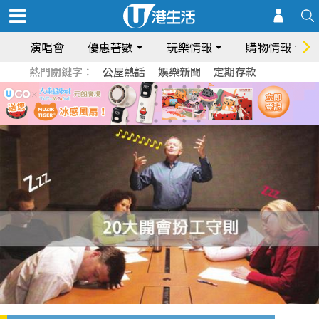
演唱會
優惠著數
玩樂情報
購物情報
熱門關鍵字：
公屋熱話
娛樂新聞
定期存款