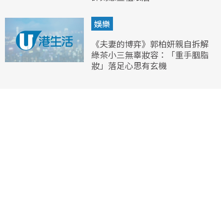
娛樂
《夫妻的博弈》郭柏妍親自拆解
綠茶小三無辜妝容：「重手胭脂
妝」落足心思有玄機