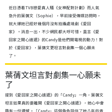
近日憑着TVB戀愛真人騷《女神配對計劃》而人氣
急升的葉蒨文（Sophie），早前接受傳媒訪問時，
就大爆她已經好幾個月沒有拍攝處境劇《愛回
家》。消息一出，不少網民都大呼可惜，直言《愛
回家之開心速遞》的Candy是他們開電視的動力！對
於《愛回家》，葉蒨文更坦言對劇集一個心願未
了。
葉蒨文坦言對劇集一心願未
了
提到《愛回家之開心速遞》的「Candy」一角，葉蒨文
坦言如果真的要離開《愛回家之開心速遞》，她心中會
帶有一份遺憾。「Candy」這個角色陪伴了她八年的青