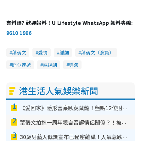
有料爆? 歡迎報料！U Lifestyle WhatsApp 報料專線:
9610 1996
葉蒨文
愛情
編劇
葉蒨文（演員）
開心速遞
電視劇
導演
港生活人氣娛樂新聞
1
《愛回家》隱形富豪臥虎藏龍！盤點12位財氣逼人的有錢藝人：呢位靚女3億身家唔憂做
2
葉蒨文拍拖一周年親自否認情侶關係？！被質疑感情造假竟稱GM「普通同事」
3
30歲男藝人低調宣布已秘密離巢！人氣急跌變失蹤人口︰「這幾年過得並不容易」