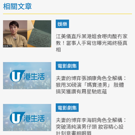
相關文章
娛樂
江美儀直斥某港姐食嘢肉酸冇家
教！當事人手寫信曝光揭終極真
相
電影劇集
夫妻的博弈張頴康角色全解構：
狠甩30磅演「媽寶渣男」 肢體
搞笑獲讚有周星馳底蘊
電影劇集
夫妻的博弈李海銅角色全解構：
突破清純演男仔頭 妝容精心設
計刻意畫粗眼眉