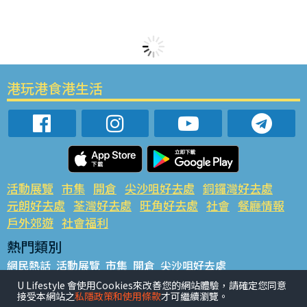
港玩港食港生活
活動展覽
市集
開倉
尖沙咀好去處
銅鑼灣好去處
元朗好去處
荃灣好去處
旺角好去處
社會
餐廳情報
戶外郊遊
社會福利
熱門類別
網民熱話
活動展覽
市集
開倉
尖沙咀好去處
銅鑼灣好去處
元朗好去處
荃灣好去處
旺角好去處
社會
U Lifestyle 會使用Cookies來改善您的網站體驗，請確定您同意
接受本網站之
私隱政策和使用條款
才可繼續瀏覽。
餐廳情報
戶外郊遊