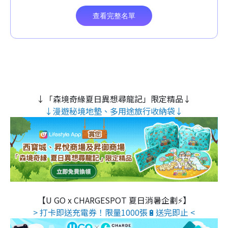
↓「森境奇緣夏日異想尋龍記」限定精品↓
↓漫遊秘境地墊、多用途旅行收納袋↓
【U GO x CHARGESPOT 夏日消暑企劃⚡】
> 打卡即送充電券！限量1000張🔋送完即止 <