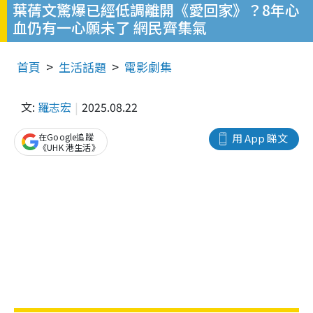
葉蒨文驚爆已經低調離開《愛回家》？8年心
血仍有一心願未了 網民齊集氣
首頁
生活話題
電影劇集
文:
羅志宏
2025.08.22
在Google追蹤
用 App 睇文
《UHK 港生活》