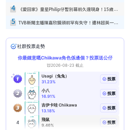
4
《愛回家》童星Philip仔暫別幕前久違現身！15歲近況暴風長高蛻變帥氣少男
5
TVB新聞主播陳嘉欣鏡頭前罕有失守！遭林超英一句說話突襲嚇親當場大笑