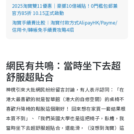
2025淘寶雙11優惠｜豪擲10億補貼！0門檻包郵兼
官方85折 10.15正式啟動
淘寶手續費比較︱淘寶付款方式AlipayHK/Payme/
信用卡/轉帳免手續費攻略4招
網民有共鳴：當時坐下去超
舒服超貼合
神櫈引來大批網民紛紛留言討論，有人表示認同：「在
港大最喜歡的就是智華館（港大的自修空間）的桌椅不
喜歡升降椅的鬆脫這個剛好！ 回來想在家買一套結果根
本買不到」、「我們英國大學也是這把椅子，臥槽，我
當時坐下去超舒服超貼合，還能滑，（沒想到淘寶）這