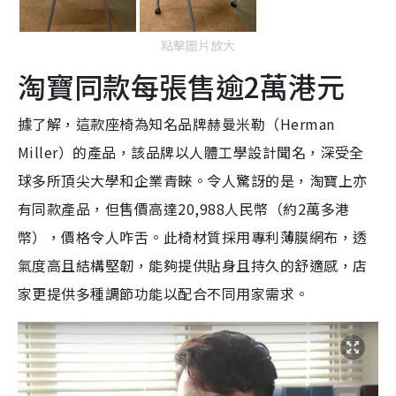
點擊圖片放大
淘寶同款每張售逾2萬港元
據了解，這款座椅為知名品牌赫曼米勒（Herman
Miller）的產品，該品牌以人體工學設計聞名，深受全
球多所頂尖大學和企業青睞。令人驚訝的是，淘寶上亦
有同款產品，但售價高達20,988人民幣（約2萬多港
幣），價格令人咋舌。此椅材質採用專利薄膜網布，透
氣度高且結構堅韌，能夠提供貼身且持久的舒適感，店
家更提供多種調節功能以配合不同用家需求。