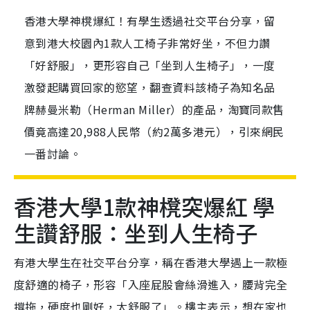
香港大學神櫈爆紅！有學生透過社交平台分享，留
意到港大校園內1款人工椅子非常好坐，不但力讚
「好舒服」，更形容自己「坐到人生椅子」，一度
激發起購買回家的慾望，翻查資料該椅子為知名品
牌赫曼米勒（Herman Miller）的產品，淘寶同款售
價竟高達20,988人民幣（約2萬多港元），引來網民
一番討論。
香港大學1款神櫈突爆紅 學
生讚舒服：坐到人生椅子
有港大學生在社交平台分享，稱在香港大學遇上一款極
度舒適的椅子，形容「入座屁股會絲滑進入，腰背完全
撐拖，硬度也剛好，太舒服了」。樓主表示，想在家也