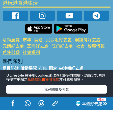
港玩港食港生活
活動展覽
市集
開倉
尖沙咀好去處
銅鑼灣好去處
元朗好去處
荃灣好去處
旺角好去處
社會
餐廳情報
戶外郊遊
社會福利
熱門類別
網民熱話
活動展覽
市集
開倉
尖沙咀好去處
銅鑼灣好去處
元朗好去處
荃灣好去處
旺角好去處
社會
U Lifestyle 會使用Cookies來改善您的網站體驗，請確定您同意
接受本網站之
私隱政策和使用條款
才可繼續瀏覽。
餐廳情報
戶外郊遊
熱門標籤
我已閱讀及同意
#UGO搵好去處
#人氣活動推介
#美食社群熱話
#親子玩樂好去處
#ULifestyle應用程式
#限時搶
本週好去處
#UJetso禮物放送
#ULifestyle商戶中心
#著數
#網絡熱話