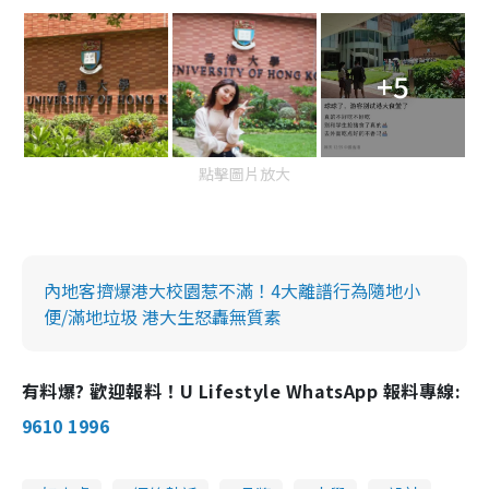
+5
點擊圖片放大
內地客擠爆港大校園惹不滿！4大離譜行為隨地小
便/滿地垃圾 港大生怒轟無質素
有料爆? 歡迎報料！U Lifestyle WhatsApp 報料專線:
9610 1996