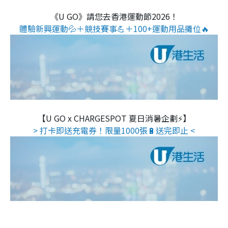
《U GO》請您去香港運動節2026！
體驗新興運動💦＋競技賽事💪＋100+運動用品攤位🔥
【U GO x CHARGESPOT 夏日消暑企劃⚡】
> 打卡即送充電券！限量1000張🔋送完即止 <