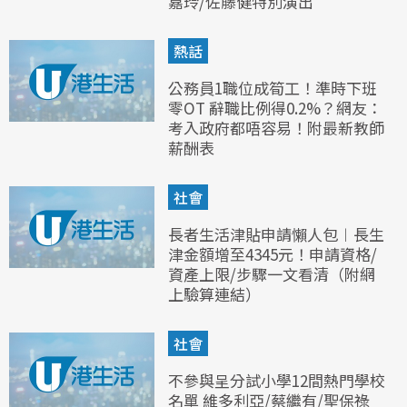
嘉玲/佐藤健特別演出
熱話
公務員1職位成筍工！準時下班
零OT 辭職比例得0.2%？網友：
考入政府都唔容易！附最新教師
薪酬表
社會
長者生活津貼申請懶人包︱長生
津金額增至4345元！申請資格/
資產上限/步驟一文看清（附網
上驗算連結）
社會
不參與呈分試小學12間熱門學校
名單 維多利亞/蔡繼有/聖保祿