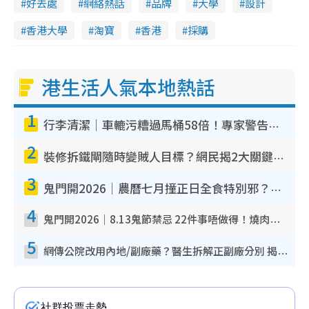
好去處
網絡熱話
品牌
大學
設計
香港大學
淘寶
香港
採購
港生活人氣本地熱話
1
行李清潔｜車轆污糟過馬桶58倍！專家警告忌用酒精抹 教1招免污手除菌
2
裝修拆鐵閘隨時變賊人目標？網民揭2大關鍵用途：裝新式等於白裝？附新舊鐵閘分別
3
鬼門開2026｜農曆七月撞正日全食特別邪？專家警告切忌做一事！揭4大禁忌+2招保平安
4
鬼門開2026｜8.13鬼節禁忌 22件事唔做得！燒肉、刺身要少食？半夜勿吹口哨/打呢個電話
5
網傳公院改用內地/副廠藥？醫生拆解正副廠分別 揭4類人換藥隨時出事