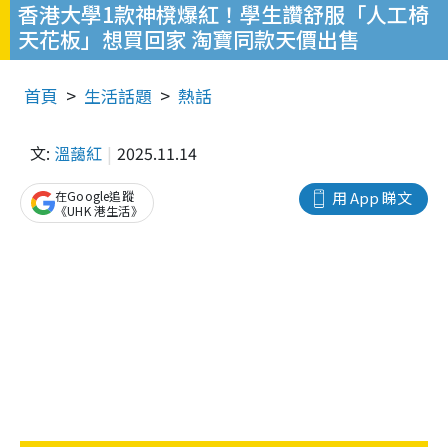
香港大學1款神櫈爆紅！學生讚舒服「人工椅
天花板」想買回家 淘寶同款天價出售
首頁
生活話題
熱話
文:
溫藹紅
2025.11.14
在Google追蹤
用 App 睇文
《UHK 港生活》