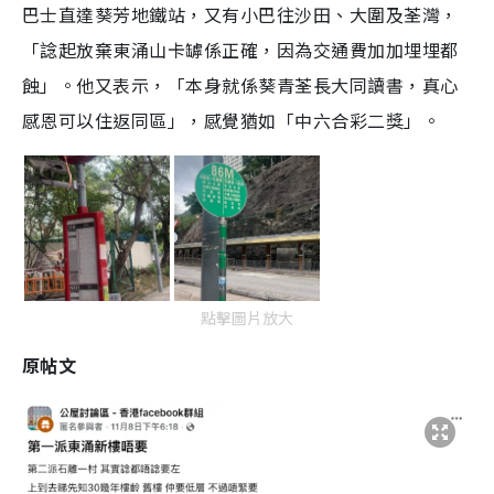
巴士直達葵芳地鐵站，又有小巴往沙田、大圍及荃灣，
「諗起放棄東涌山卡罅係正確，因為交通費加加埋埋都
蝕」。他又表示，「本身就係葵青荃長大同讀書，真心
感恩可以住返同區」，感覺猶如「中六合彩二獎」。
點擊圖片放大
原帖文