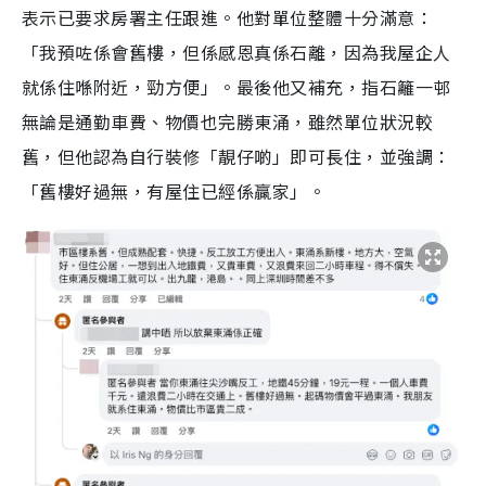
表示已要求房署主任跟進。他對單位整體十分滿意：
「我預咗係會舊樓，但係感恩真係石離，因為我屋企人
就係住喺附近，勁方便」。最後他又補充，指石籬一邨
無論是通勤車費、物價也完勝東涌，雖然單位狀況較
舊，但他認為自行裝修「靚仔啲」即可長住，並強調：
「舊樓好過無，有屋住已經係贏家」。