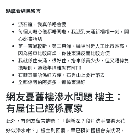
點擊看網民留言
派石籬，我真係唔會要
每個人嘅心儀都唔同啦，我派到東涌新樓嗰一刻，開
心都嚟唔切
第一東涌較新，第二東涌、機場附近人工比市區高，
因為搭車比較麻煩，你住東涌反而比較方便
我就係住東涌，很好住，搭車係貴少少，但又唔係負
擔唔倒，過幾年隔離就有MTR
石籬其實唔係好方便，石秀山上要行落去
全都係阿伯阿婆多，都係東涌好
網友憂舊樓滲水問題 樓主：
有屋住已經係贏家
此外，有網友留言詢問：「翻新左？段片洗手間渠天花
好似滲水咁？」樓主則回覆，早已預計舊樓會有狀況，