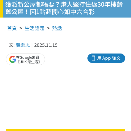
獲派新公屋都唔要？港人堅持住返30年樓齡
舊公屋！因1點超開心如中六合彩
首頁
生活話題
熱話
文:
黃樂恩
2025.11.15
在Google追蹤
用 App 睇文
《UHK 港生活》