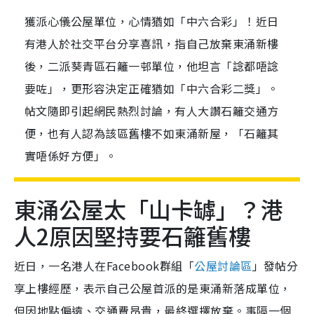
獲派心儀公屋單位，心情猶如「中六合彩」！近日
有港人於社交平台分享喜訊，指自己放棄東涌新樓
後，二派葵青區石籬一邨單位，他坦言「諗都唔諗
要咗」，更形容決定正確猶如「中六合彩二獎」。
帖文隨即引起網民熱烈討論，有人大讚石籬交通方
便，也有人認為該區舊樓不如東涌新屋，「石籬其
實唔係好方便」。
東涌公屋太「山卡罅」？港
人2原因堅持要石籬舊樓
近日，一名港人在Facebook群組「
公屋討論區
」發帖分
享上樓經歷，表示自己公屋首派的是東涌新落成單位，
但因地點偏遠、交通費昂貴，最終選擇放棄。事隔一個