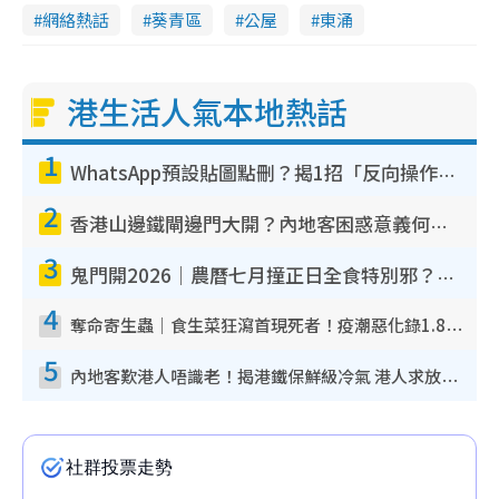
網絡熱話
葵青區
公屋
東涌
港生活人氣本地熱話
1
WhatsApp預設貼圖點刪？揭1招「反向操作」還原簡潔介面 附3步實測教學
2
香港山邊鐵閘邊門大開？內地客困惑意義何在！網民神回覆：呢種叫法理性防禦
3
鬼門開2026｜農曆七月撞正日全食特別邪？專家警告切忌做一事！揭4大禁忌+2招保平安
4
奪命寄生蟲｜食生菜狂瀉首現死者！疫潮惡化錄1.8萬宗病例 揭洗菜3大謬誤
5
內地客歎港人唔識老！揭港鐵保鮮級冷氣 港人求放過：咪投訴