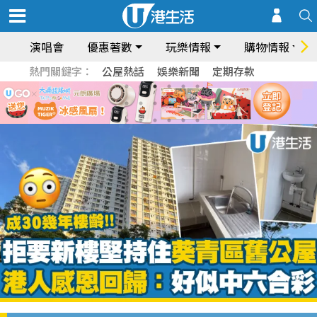
演唱會
優惠著數
玩樂情報
購物情報
熱門關鍵字：
公屋熱話
娛樂新聞
定期存款