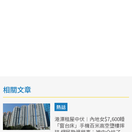
相關文章
熱話
港漂租屋中伏︱內地女$7,600睡
「窗台床」手機百米高空墮樓摔
碎 網民勸退租事︰被中介坑了