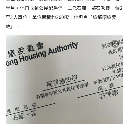
半月，他再收到公屋配房信，二派石籬一邨石秀樓一個2
至3人單位，單位面積約260呎，他坦言「諗都唔諗要
咗」。