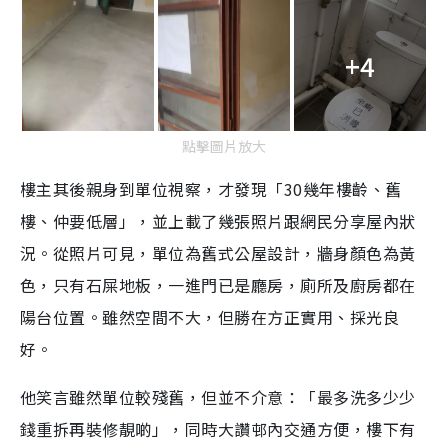
+4
點擊圖片放大
樓主其後親身到單位視察，才發現「30幾年樓齡、舊
樓、仲要低層」，並上載了幾張照片跟網民分享屋內狀
況。從照片可見，單位為舊式公屋設計，牆身顏色為黃
色，只有石屎地板，一進門已是廳房，廁所及廚房都在
陽台位置。雖然空間不大，但勝在方正實用、採光良
好。
他笑言雖然單位較殘舊，但並不介意：「最多洗多少少
錢重拆再裝修靚啲」，同時大讚邨內交通方便，樓下有