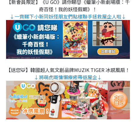
【新會員限定】《U GO》請你睇👹《蠟筆小新劇場版：千
奇百怪！我的妖怪假期》！
↓一齊睇下小新同妖怪朋友們點樣聯手拯救屋企人啦↓
【送您🐯】韓國超人氣文創品牌MUZIK TIGER 冰感風扇！
↓將萌虎嘅慵懶療癒帶返屋企↓