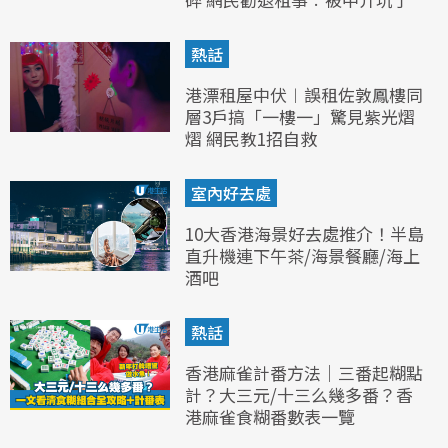
熱話
港漂租屋中伏︱誤租佐敦鳳樓同
層3戶搞「一樓一」驚見紫光熠
熠 網民教1招自救
室內好去處
10大香港海景好去處推介！半島
直升機連下午茶/海景餐廳/海上
酒吧
熱話
香港麻雀計番方法｜三番起糊點
計？大三元/十三么幾多番？香
港麻雀食糊番數表一覽