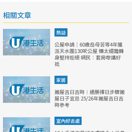
相關文章
熱話
公屋申請｜60歲岳母苦等4年獲
派天水圍130呎公屋 嫌太細難轉
身堅持拒絕 網民︰套房嚟講好
抵
家居
搬屋吉日吉時︱通勝擇日步驟搬
屋日子宜忌 25/26年搬屋吉日吉
時參考
室內好去處