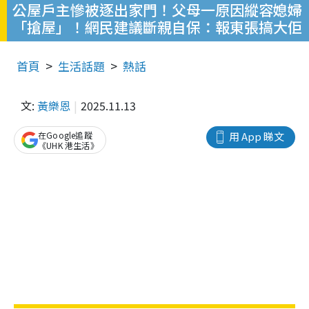
公屋戶主慘被逐出家門！父母一原因縱容媳婦
「搶屋」！網民建議斷親自保：報東張搞大佢
首頁
生活話題
熱話
文:
黃樂恩
2025.11.13
在Google追蹤
用 App 睇文
《UHK 港生活》