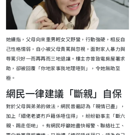
她續指，父母向來重男輕女又野蠻，行動強硬，相反自
己性格懦弱，自小被父母責罵與忽視，面對家人暴力與
辱罵只好一而再再而三地退讓。樓主亦曾致電房屋署求
助，卻被回覆「你地家事我地理唔到」，令她無助至
極。
網民一律建議「斷親」自保
對於父母與弟弟的做法，網民普遍認為「親情已盡」，
加上「細佬老婆冇戶籍係唔住得」，紛紛勸事主「斷六
親、踢走佢哋」。有網民呼籲她盡快報警、聯絡社工、
再向房署舉報實情，又強調「懦弱唔係藉口，唔為自己