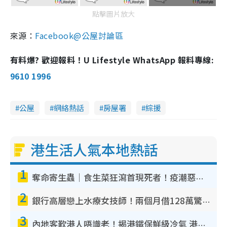
點擊圖片放大
來源：
Facebook@公屋討論區
有料爆? 歡迎報料！U Lifestyle WhatsApp 報料專線:
9610 1996
公屋
網絡熱話
房屋署
綜援
港生活人氣本地熱話
1
奪命寄生蟲｜食生菜狂瀉首現死者！疫潮惡化錄1.8萬宗病例 揭洗菜3大謬誤
2
銀行高層戀上水療女技師！兩個月借128萬驚覺「沉船」沉落火海 揭背後疑似邪教操控賣淫
3
內地客歎港人唔識老！揭港鐵保鮮級冷氣 港人求放過：咪投訴