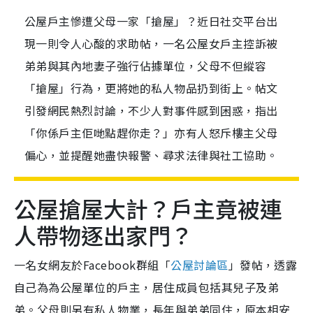
公屋戶主慘遭父母一家「搶屋」？近日社交平台出
現一則令人心酸的求助帖，一名公屋女戶主控訴被
弟弟與其內地妻子強行佔據單位，父母不但縱容
「搶屋」行為，更將她的私人物品扔到街上。帖文
引發網民熱烈討論，不少人對事件感到困惑，指出
「你係戶主佢哋點趕你走？」亦有人怒斥樓主父母
偏心，並提醒她盡快報警、尋求法律與社工協助。
公屋搶屋大計？戶主竟被連
人帶物逐出家門？
一名女網友於Facebook群組「
公屋討論區
」發帖，透露
自己為為公屋單位的戶主，居住成員包括其兒子及弟
弟。父母則另有私人物業，長年與弟弟同住，原本相安