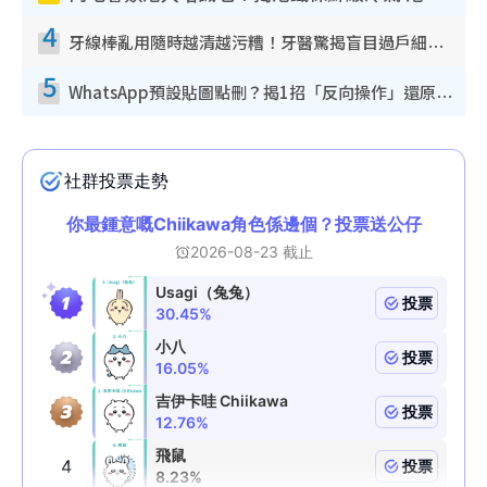
4
牙線棒亂用隨時越清越污糟！牙醫驚揭盲目過戶細菌恐致蛀牙：呢種先係日常真保養
5
WhatsApp預設貼圖點刪？揭1招「反向操作」還原簡潔介面 附3步實測教學