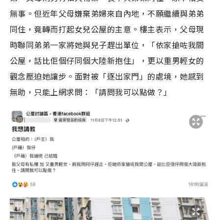
無事。但近年父母嫌棄弟婦來自內地，不願繼續與弟弟
同住，竟轉而打起女兒公屋的主意。樓主表示，父母現
時聯同弟弟一家將她與兒子趕出單位，「依家搶咗我間
公屋，話比佢個仔同個大陸新抱住」，更以重男輕女的
觀念壓迫她讓步。面對被「逐出家門」的處境，她感到
無助，只能上網求問：「請問我可以點做？」