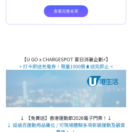
【U GO x CHARGESPOT 夏日消暑企劃⚡】
> 打卡即送充電券！限量1000張🔋送完即止 <
↓ 【免費送】香港運動節2026電子門票！↓
↓ 設過百運動用品攤位 / 可現場體驗多項新穎運動及觀賞