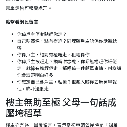
意拿走皆可報警處理。
點擊看網民留言
你係戶主佢哋點趕你走？
自己唔簽名，點有得迫？同埋轉戶主唔係你話轉就
轉
你係戶主，絕對有權唔走，租權係你
你係戶主被趕走？換轉咁念啦，你都無權趕你細佬
走，就算有權趕佢走，都唔係一件簡單事情，咁樣講
你會清楚明白好多
你確定自己係戶主，點搶？佢搬入嚟你去房署舉報
佢，睇吓邊個走
樓主無助至極 父母一句話成
壓垮稻草
樓主亦有逐一回覆留言，表示當初申請公屋時是「姐弟