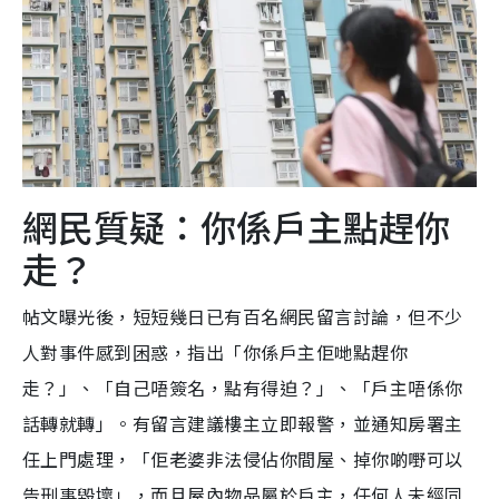
網民質疑：你係戶主點趕你
走？
帖文曝光後，短短幾日已有百名網民留言討論，但不少
人對事件感到困惑，指出「你係戶主佢哋點趕你
走？」、「自己唔簽名，點有得迫？」、「戶主唔係你
話轉就轉」。有留言建議樓主立即報警，並通知房署主
任上門處理，「佢老婆非法侵佔你間屋、掉你啲嘢可以
告刑事毀壞」，而且屋內物品屬於戶主，任何人未經同