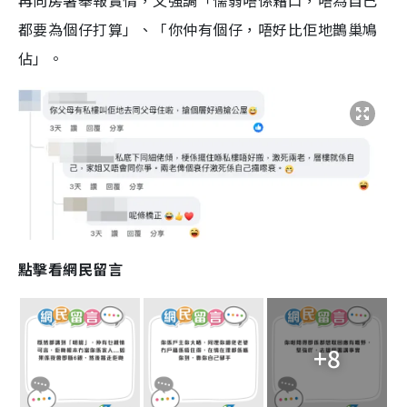
都要為個仔打算」、「你仲有個仔，唔好比佢地鵲巢鳩
佔」。
點擊看網民留言
+8