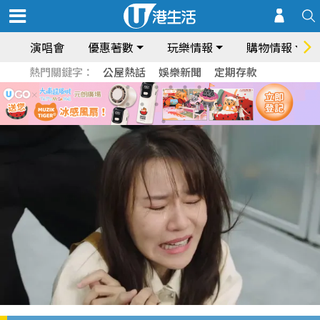
演唱會
優惠著數
玩樂情報
購物情報
熱門關鍵字：
公屋熱話
娛樂新聞
定期存款