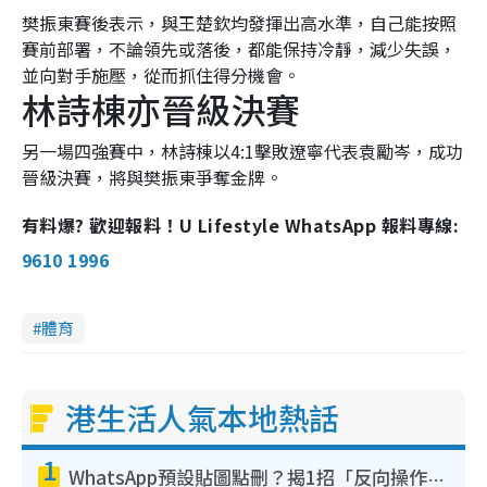
樊振東賽後表示，與王楚欽均發揮出高水準，自己能按照
賽前部署，不論領先或落後，都能保持冷靜，減少失誤，
並向對手施壓，從而抓住得分機會。
林詩棟亦晉級決賽
另一場四強賽中，林詩棟以4:1擊敗遼寧代表袁勵岑，成功
晉級決賽，將與樊振東爭奪金牌。
有料爆? 歡迎報料！U Lifestyle WhatsApp 報料專線:
9610 1996
體育
港生活人氣本地熱話
1
WhatsApp預設貼圖點刪？揭1招「反向操作」還原簡潔介面 附3步實測教學