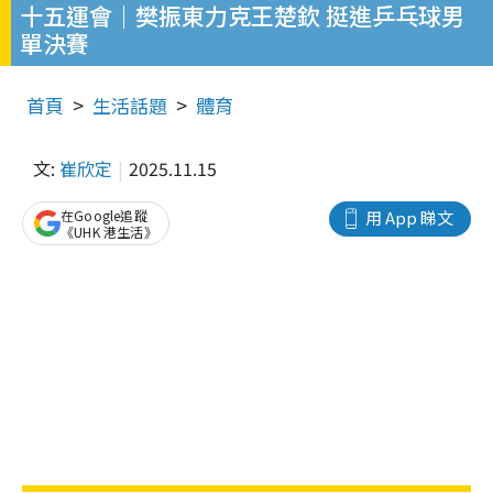
十五運會｜樊振東力克王楚欽 挺進乒乓球男
單決賽
首頁
生活話題
體育
文:
崔欣定
2025.11.15
在Google追蹤
用 App 睇文
《UHK 港生活》