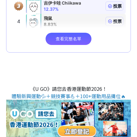
《U GO》請您去香港運動節2026！
體驗新興運動💦＋競技賽事💪＋100+運動用品攤位🔥