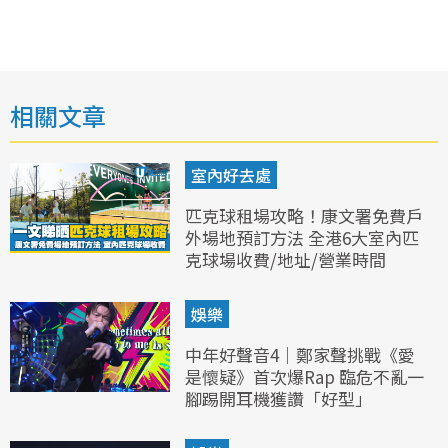
相關文章
室內好去處
匹克球租場攻略！康文署免費戶
外場地預訂方法 全港6大室內匹
克球場收費/地址/營業時間
娛樂
中年好聲音4｜鄭家聲挑戰《愛
是懷疑》首次爆Rap 臨危不亂一
腳踢開耳機獲讚「好型」