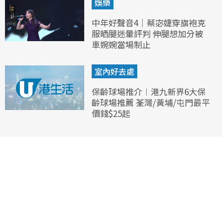
娛樂
中年好聲音4｜蔡宓婕穿旗袍克
服晒腿迷暈評判 伸腿想加分被
車婉婉當場制止
室內好去處
保齡球場推介︱港九新界6大保
齡球場推薦 荃灣/黃埔/屯門最平
價錢$25起