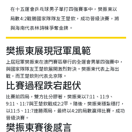
在十五運會乒乓球男子單打四強賽事中，樊振東以
局數4:2戰勝國家隊隊友王楚欽，成功晉級決賽，將
與海南代表林詩棟爭奪金牌。
樊振東展現冠軍風範
上屆冠軍樊振東在澳門賽區舉行的全運會男單四強賽中，
與國家隊隊友王楚欽展開激烈對決。樊振東代表上海出
戰，而王楚欽則代表北京隊。
比賽過程跌宕起伏
比賽前四局，雙方比分膠著，樊振東以7:11、11:9、
9:11、11:7與王楚欽戰成2:2平。隨後，樊振東穩紮穩打，
以11:5、11:7連勝兩局，最終以4:2的局數贏得比賽，成功
晉級決賽。
樊振東賽後感言