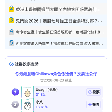
2
香港山邊鐵閘邊門大開？內地客困惑意義何在！網民神回覆：呢種叫法理性防禦
3
鬼門開2026｜農曆七月撞正日全食特別邪？專家警告切忌做一事！揭4大禁忌+2招保平安
4
奪命寄生蟲｜食生菜狂瀉首現死者！疫潮惡化錄1.8萬宗病例 揭洗菜3大謬誤
5
內地客歎港人唔識老！揭港鐵保鮮級冷氣 港人求放過：咪投訴