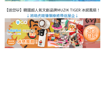
【送您🐯】韓國超人氣文創品牌MUZIK TIGER 冰感風扇！
↓將萌虎嘅慵懶療癒帶返屋企↓