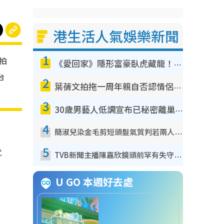
港生活人氣娛樂新聞
1
拍
《愛回家》隱形富豪臥虎藏龍！盤點12位財氣逼人的有錢藝人：呢位靚女3億身家唔憂做
台
2
葉蒨文拍拖一周年親自否認情侶關係？！被質疑感情造假竟稱GM「普通同事」
3
30歲男藝人低調宣布已秘密離巢！人氣急跌變失蹤人口︰「這幾年過得並不容易」
4
簡淑兒染金毛剪短頭髮氣質判若兩人！嚇壞老公麥大力都認唔出：「你做咩事？」
5
就
TVB新聞主播陳嘉欣鏡頭前罕有失守！遭林超英一句說話突襲嚇親當場大笑
U GO 本週好去處