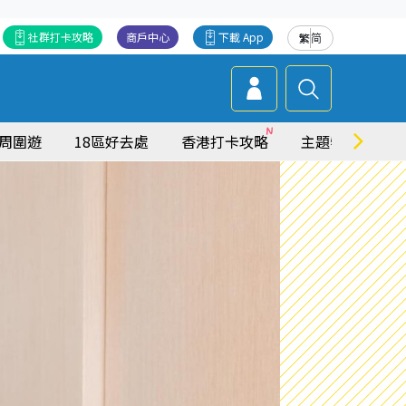
社群打卡攻略
商戶中心
下載 App
繁
简
周圍遊
18區好去處
香港打卡攻略
主題特集