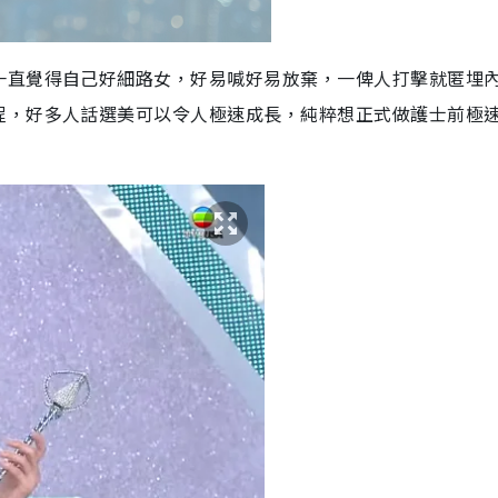
一直覺得自己好細路女，好易喊好易放棄，一俾人打擊就匿埋
程，好多人話選美可以令人極速成長，純粹想正式做護士前極