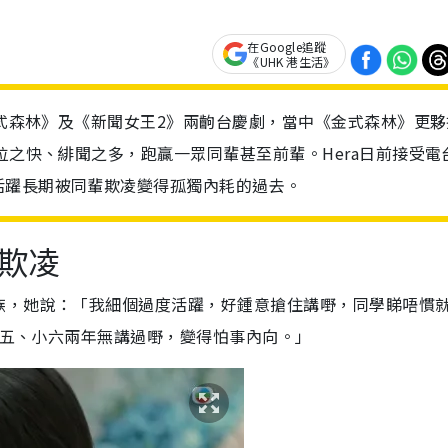
在Google追蹤
《UHK 港生活》
金式森林》及《新聞女王2》兩齣台慶劇，當中《金式森林》更夥
位之快、緋聞之多，跑贏一眾同輩甚至前輩。Hera日前接受電
活躍長期被同輩欺凌變得孤獨內耗的過去。
欺凌
族，她說：「我細個過度活躍，好鍾意搶住講嘢，同學睇唔慣
喺小五、小六兩年無講過嘢，變得怕事內向。」