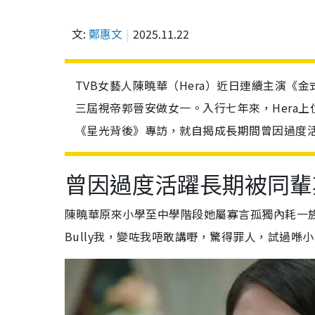
文:
鄭惠文
2025.11.22
TVB女藝人陳曉華（Hera）近日連續主演《
三屆視帝郭晉安做女一。入行七年來，Hera上
《星光背後》專訪，就自揭成長期間曾因過度
曾因過度活躍長期被同輩
陳曉華原來小學至中學階段她屬寡言孤獨內耗一
Bully我，變咗我唔敢講嘢，驚得罪人，試過