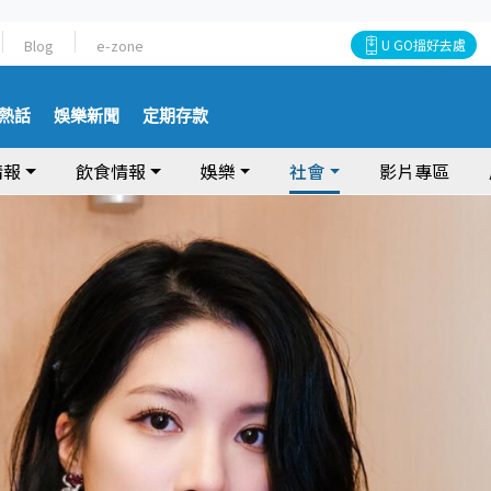
Blog
e-zone
U GO搵好去處
熱話
娛樂新聞
定期存款
情報
飲食情報
娛樂
社會
影片專區