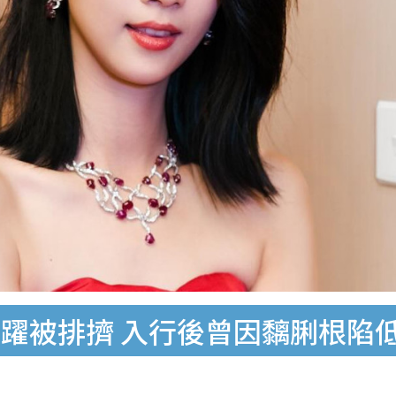
躍被排擠 入行後曾因黐脷根陷