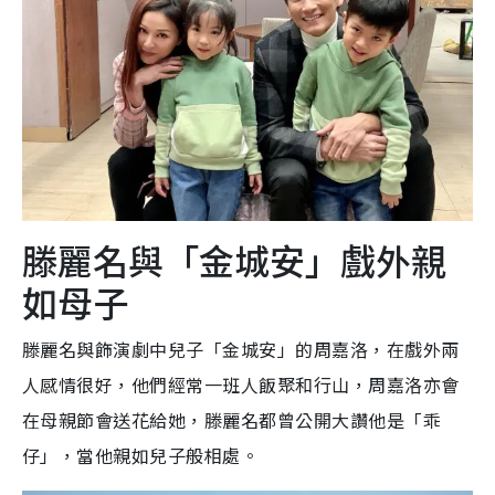
滕麗名與「金城安」戲外親
如母子
滕麗名與飾演劇中兒子「金城安」的周嘉洛，在戲外兩
人感情很好，他們經常一班人飯聚和行山，周嘉洛亦會
在母親節會送花給她，滕麗名都曾公開大讚他是「乖
仔」，當他親如兒子般相處。