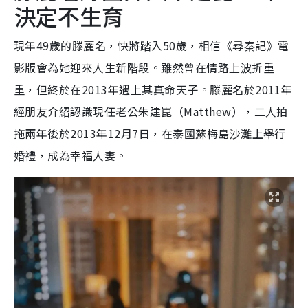
決定不生育
現年49歲的滕麗名，快將踏入50歲，相信《尋秦記》電
影版會為她迎來人生新階段。雖然曾在情路上波折重
重，但終於在2013年遇上其真命天子。滕麗名於2011年
經朋友介紹認識現任老公朱建崑（Matthew），二人拍
拖兩年後於2013年12月7日，在泰國蘇梅島沙灘上舉行
婚禮，成為幸福人妻。