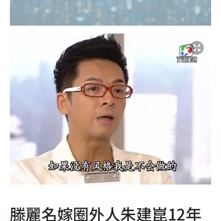
滕麗名嫁圈外人朱建崑12年