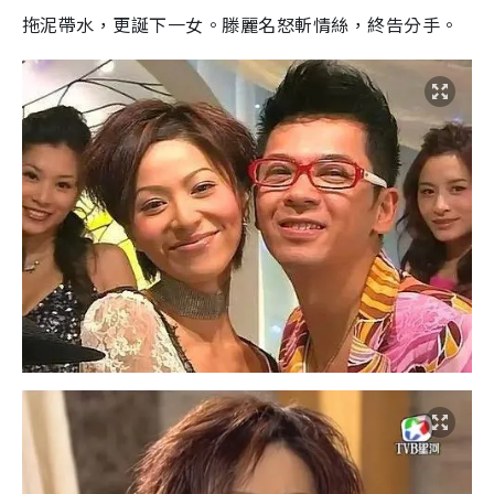
拖泥帶水，更誕下一女。滕麗名怒斬情絲，終告分手。