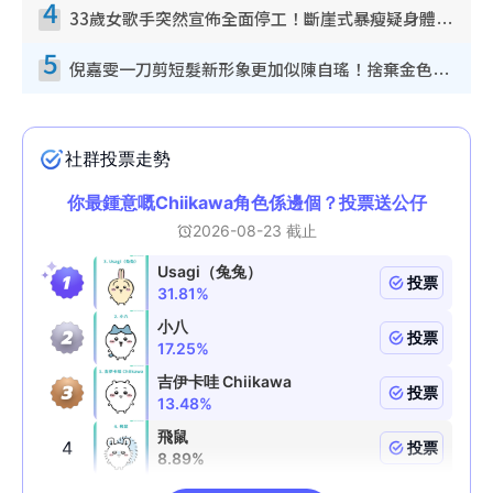
4
33歲女歌手突然宣佈全面停工！斷崖式暴瘦疑身體亮紅燈！聲明曝︰將暫時淡出
5
倪嘉雯一刀剪短髮新形象更加似陳自瑤！捨棄金色長髮造型氣質大變超驚喜