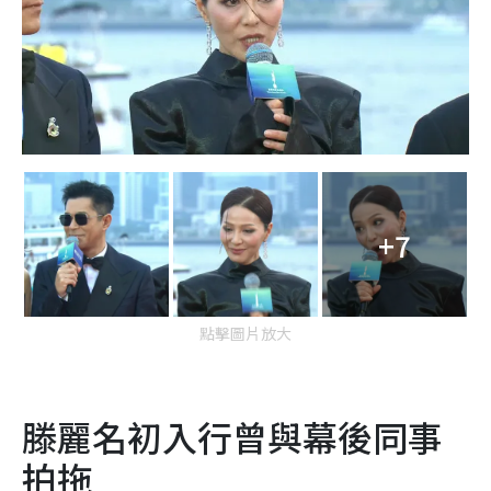
+7
點擊圖片放大
滕麗名初入行曾與幕後同事
拍拖