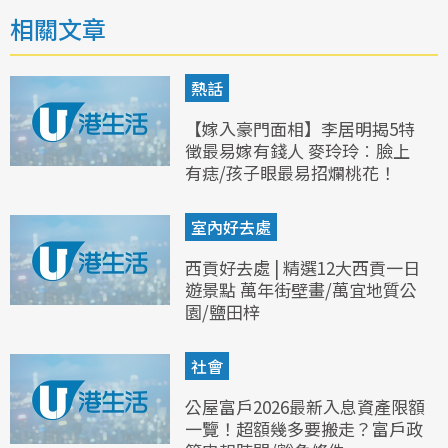
相關文章
熱話
【嫁入豪門面相】李居明揭5特
徵最易嫁有錢人 麥玲玲︰臉上
有痣/孩子眼最易招爛桃花！
室內好去處
西貢好去處 | 精選12大西貢一日
遊景點 萬年街壁畫/萬宜地質公
園/鹽田梓
社會
公屋富戶2026最新入息資產限額
一覽！超額幾多要搬走？富戶政