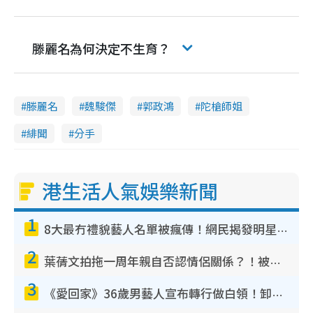
滕麗名為何決定不生育？
滕麗名
魏駿傑
郭政鴻
陀槍師姐
緋聞
分手
港生活人氣娛樂新聞
1
8大最冇禮貌藝人名單被瘋傳！網民揭發明星真面目 一致數臭呢位係無品天花板？
2
葉蒨文拍拖一周年親自否認情侶關係？！被質疑感情造假竟稱GM「普通同事」
3
《愛回家》36歲男藝人宣布轉行做白領！卸下藝人身份回歸素人平淡生活