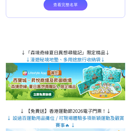
↓「森境奇緣夏日異想尋龍記」限定精品↓
↓漫遊秘境地墊、多用途旅行收納袋↓
↓ 【免費送】香港運動節2026電子門票！↓
↓ 設過百運動用品攤位 / 可現場體驗多項新穎運動及觀賞
賽事🔥 ↓