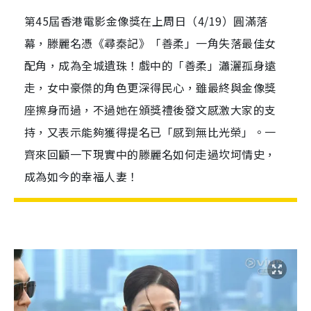
第45屆香港電影金像獎在上周日（4/19）圓滿落
幕，滕麗名憑《尋秦記》「善柔」一角失落最佳女
配角，成為全城遺珠！戲中的「善柔」瀟灑孤身遠
走，女中豪傑的角色更深得民心，雖最終與金像獎
座擦身而過，不過她在頒獎禮後發文感激大家的支
持，又表示能夠獲得提名已「感到無比光榮」。一
齊來回顧一下現實中的滕麗名如何走過坎坷情史，
成為如今的幸福人妻！