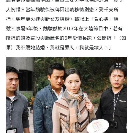
人惋惜。當年魏駿傑被傳因出軌移情別戀，受千夫所
指，翌年更火速與新女友結婚，被冠上「負心男」稱
號。事隔6年後，魏駿傑於2013年在大陸節目中，若有
所指的談及這段與滕麗名的9年愛情長跑，公開指「（如
果）我不跟她結婚，我就是罪人，我就是壞人。」