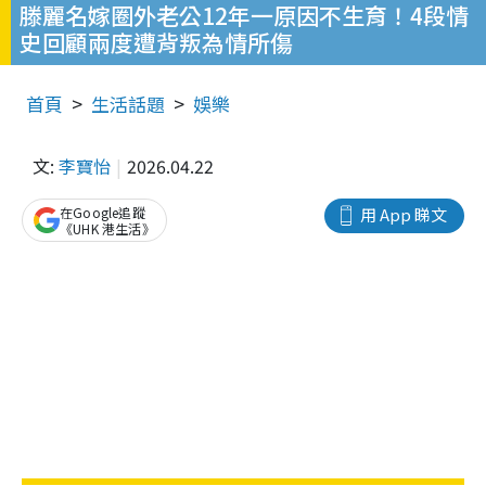
滕麗名嫁圈外老公12年一原因不生育！4段情
史回顧兩度遭背叛為情所傷
首頁
生活話題
娛樂
文:
李寶怡
2026.04.22
在Google追蹤
用 App 睇文
《UHK 港生活》