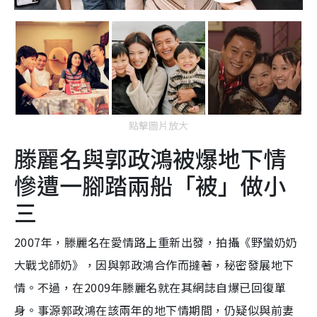
點擊圖片放大
滕麗名與郭政鴻被爆地下情
慘遭一腳踏兩船「被」做小
三
2007年，滕麗名在愛情路上重新出發，拍攝《野蠻奶奶
大戰戈師奶》，因與郭政鴻合作而撻著，秘密發展地下
情。不過，在2009年滕麗名就在其網誌自爆已回復單
身。事源郭政鴻在該兩年的地下情期間，仍疑似與前妻