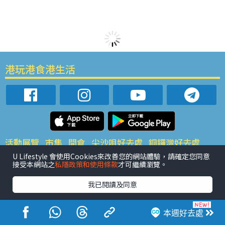
港玩港食港生活
活動展覽
市集
開倉
尖沙咀好去處
銅鑼灣好去處
元朗好去處
荃灣好去處
旺角好去處
社會
餐廳情報
U Lifestyle 會使用Cookies來改善您的網站體驗，請確定您同意
接受本網站之
私隱政策和使用條款
才可繼續瀏覽。
戶外郊遊
社會福利
熱門類別
我已閱讀及同意
網民熱話
活動展覽
市集
開倉
尖沙咀好去處
銅鑼灣好去處
元朗好去處
荃灣好去處
旺角好去處
社會
本週好去處
餐廳情報
戶外郊遊