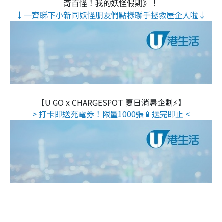
奇百怪！我的妖怪假期》！
↓一齊睇下小新同妖怪朋友們點樣聯手拯救屋企人啦↓
【U GO x CHARGESPOT 夏日消暑企劃⚡】
> 打卡即送充電券！限量1000張🔋送完即止 <