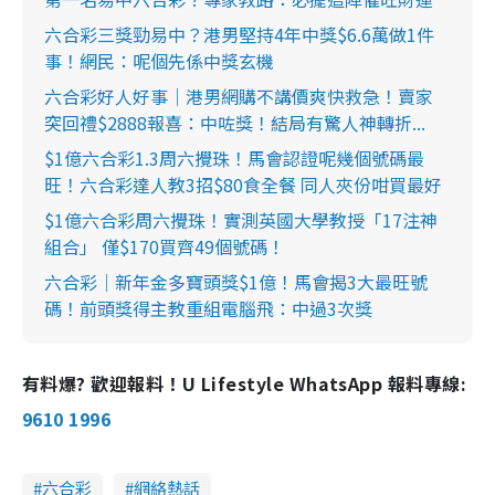
六合彩三獎勁易中？港男堅持4年中獎$6.6萬做1件
事！網民：呢個先係中獎玄機
六合彩好人好事｜港男網購不講價爽快救急！賣家
突回禮$2888報喜：中咗獎！結局有驚人神轉折...
$1億六合彩1.3周六攪珠！馬會認證呢幾個號碼最
旺！六合彩達人教3招$80食全餐 同人夾份咁買最好
$1億六合彩周六攪珠！實測英國大學教授「17注神
組合」 僅$170買齊49個號碼！
六合彩｜新年金多寶頭獎$1億！馬會揭3大最旺號
碼！前頭獎得主教重組電腦飛：中過3次獎
有料爆? 歡迎報料！U Lifestyle WhatsApp 報料專線:
9610 1996
六合彩
網絡熱話