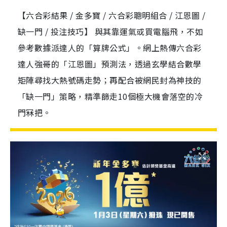
【六合彩結果 / 金多寶 / 六合彩聰明組合 / 江恩圖 /
缺一門 / 投注技巧】 與其靠運氣或買電腦飛，不如
參考數據派達人的「算牌公式」。網上熱傳六合彩
達人強哥的「江恩圖」預測法，透過玄學結合數學
矩陣尋找大熱號碼走勢；再配合被網民封為神技的
「缺一門」策略，精準篩走10個極大機會落空的冷
門冧把。