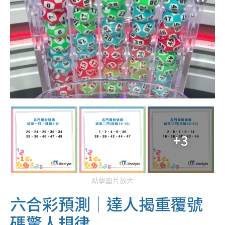
+3
點擊圖片放大
六合彩預測｜達人揭重覆號
碼驚人規律