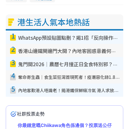
港生活人氣本地熱話
1
WhatsApp預設貼圖點刪？揭1招「反向操作」還原簡潔介面 附3步實測教學
2
香港山邊鐵閘邊門大開？內地客困惑意義何在！網民神回覆：呢種叫法理性防禦
3
鬼門開2026｜農曆七月撞正日全食特別邪？專家警告切忌做一事！揭4大禁忌+2招保平安
4
奪命寄生蟲｜食生菜狂瀉首現死者！疫潮惡化錄1.8萬宗病例 揭洗菜3大謬誤
5
內地客歎港人唔識老！揭港鐵保鮮級冷氣 港人求放過：咪投訴