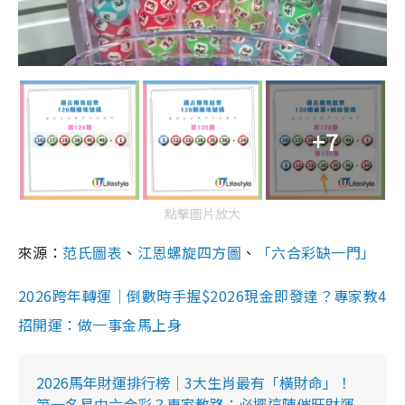
+7
點擊圖片放大
來源：
范氏圖表
、
江恩螺旋四方圖
、
「六合彩缺一門」
2026跨年轉運｜倒數時手握$2026現金即發達？專家教4
招開運：做一事金馬上身
2026馬年財運排行榜｜3大生肖最有「橫財命」！
第一名易中六合彩？專家教路：必擺這陣催旺財運