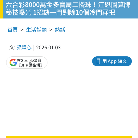
六合彩8000萬金多寶周二攪珠！江恩圖算牌
秘技曝光 1招缺一門剔除10個冷門冧把
首頁
生活話題
熱話
文:
梁穎心
2026.01.03
在Google追蹤
用 App 睇文
《UHK 港生活》