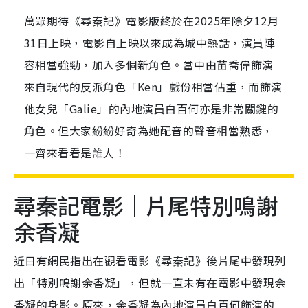
萬眾期待《尋秦記》電影版終於在2025年除夕12月
31日上映，電影自上映以來成為城中熱話，演員陣
容相當強勁，加入多個新角色。當中由苗喬偉飾演
來自現代的反派角色「Ken」戲份相當佔重，而飾演
他女兒「Galie」的內地演員白百何亦是非常關鍵的
角色。但大家紛紛好奇為她配音的聲音相當熟悉，
一齊來看看是誰人！
尋秦記電影｜片尾特別鳴謝
余香凝
近日有網民指出在觀看電影《尋秦記》後片尾中發現列
出「特別鳴謝余香凝」，但就一直未有在電影中發現余
香凝的身影。原來，余香凝為內地演員白百何飾演的