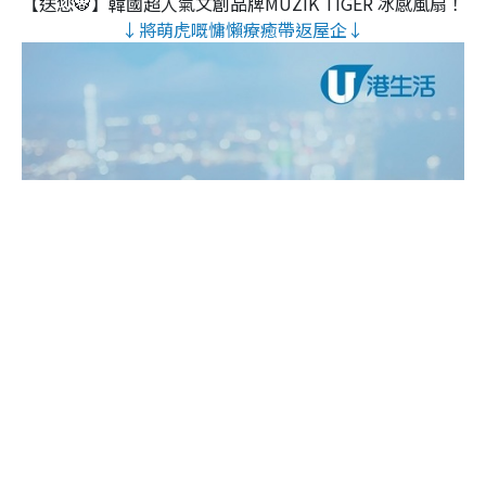
【送您🐯】韓國超人氣文創品牌MUZIK TIGER 冰感風扇！
↓將萌虎嘅慵懶療癒帶返屋企↓