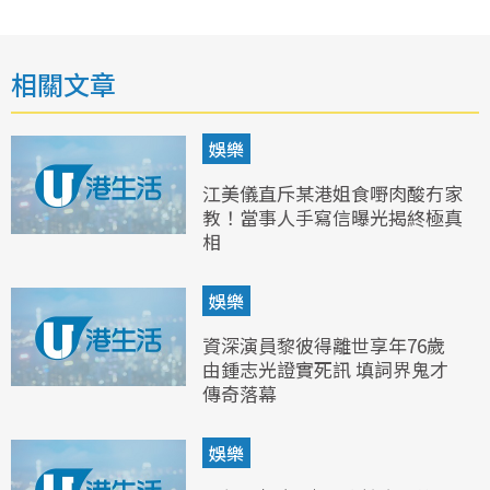
相關文章
娛樂
江美儀直斥某港姐食嘢肉酸冇家
教！當事人手寫信曝光揭終極真
相
娛樂
資深演員黎彼得離世享年76歲
由鍾志光證實死訊 填詞界鬼才
傳奇落幕
娛樂