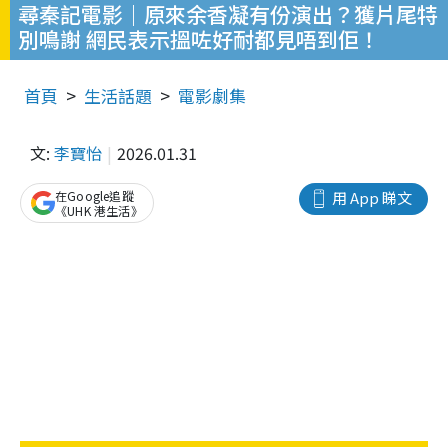
尋秦記電影｜原來余香凝有份演出？獲片尾特
別鳴謝 網民表示搵咗好耐都見唔到佢！
首頁
生活話題
電影劇集
文:
李寶怡
2026.01.31
在Google追蹤
用 App 睇文
《UHK 港生活》