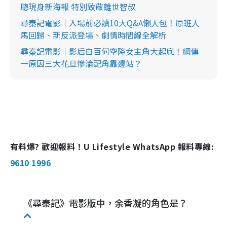
聰現身新海報 特別致敬離世智叔
尋秦記電影｜入場前必讀10大Q&A懶人包！原班人
馬回歸、新反派登場、劇情時間線全解析
尋秦記電影｜影后白百何空降女主角大起底！網傳
一原因三大花旦慘淪配角靠邊站？
有料爆? 歡迎報料！U Lifestyle WhatsApp 報料專線:
9610 1996
《尋秦記》電影版中，余香凝的角色是？