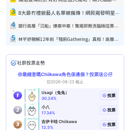
湯洛雯傳終於有好消息造人成功！兩大細節曝孕味極濃惹猜測：大肚婆先會咁！
3
8大最冇禮貌藝人名單被瘋傳！網民揭發明星真面目 一致數臭呢位係無品天花板？
4
銀行高層「沉船」爆案中案！驚揭邪教洗腦操控賣淫被吞600萬 幕後黑手講多錯多
5
林芊妤親解12年前「殘廁Gathering」真相！高層解約一句話重創尊嚴至今拒返TVB