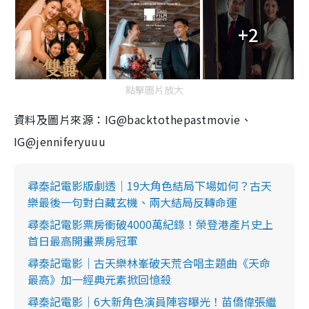
+2
點擊圖片放大
資料及圖片來源：IG@backtothepastmovie、
IG@jenniferyuuu
尋秦記電影版劇透｜19大角色結局下場如何？古天
樂最後一句對白藏玄機、兩大結局反轉命運
尋秦記電影票房衝破4000萬紀錄！榮登港產片史上
首日最高開畫票房冠軍
尋秦記電影｜古天樂林峯破天荒合唱主題曲《天命
最高》加一經典元素掀回憶殺
尋秦記電影｜6大新角色演員陣容曝光！苗僑偉張繼