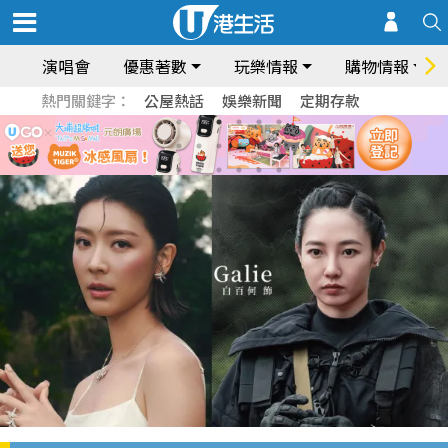
演唱會
優惠著數
玩樂情報
購物情報
熱門關鍵字：
公屋熱話
娛樂新聞
定期存款