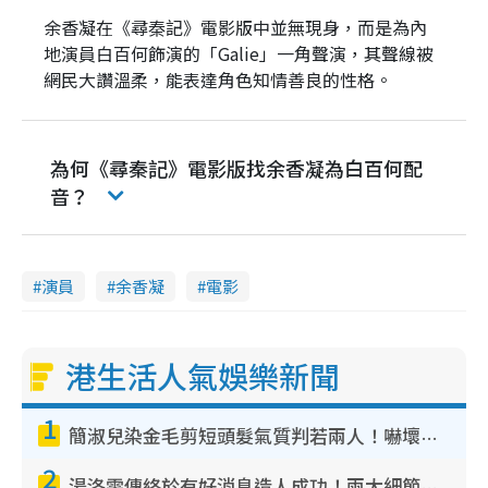
余香凝在《尋秦記》電影版中並無現身，而是為內
地演員白百何飾演的「Galie」一角聲演，其聲線被
網民大讚溫柔，能表達角色知情善良的性格。
為何《尋秦記》電影版找余香凝為白百何配
音？
演員
余香凝
電影
港生活人氣娛樂新聞
1
簡淑兒染金毛剪短頭髮氣質判若兩人！嚇壞老公麥大力都認唔出：「你做咩事？」
2