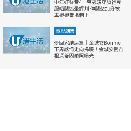
中年好聲音4｜蔡宓婕穿旗袍克
服晒腿迷暈評判 伸腿想加分被
車婉婉當場制止
電影劇集
愛回家結局篇｜金城安Bonnie
下周感情走向揭曉！金城安愛苗
根深蒂固婚照曝光