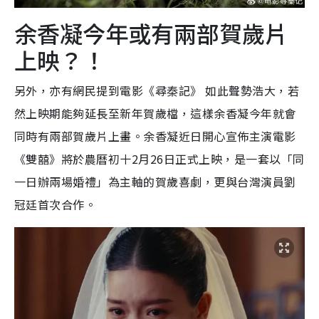
余香凝今年或有兩部賀歲片
上映？！
另外，亦有網民提到電影《尋秦記》 如此聲勢浩大，若
然上映期能夠延長至新年賀歲檔，這樣余香凝今年就會
同時有兩部賀歲片上畫。余香凝近日開心宣佈主演電影
《雙囍》將於農曆初十2月26日正式上映，是一套以「同
一日辦兩場婚禮」為主軸的賀歲喜劇，更與台灣演員劉
冠廷首次合作。