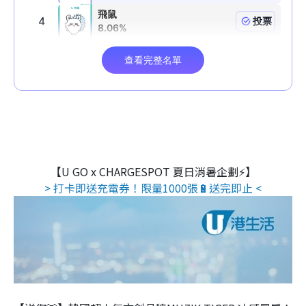
【U GO x CHARGESPOT 夏日消暑企劃⚡】
> 打卡即送充電券！限量1000張🔋送完即止 <