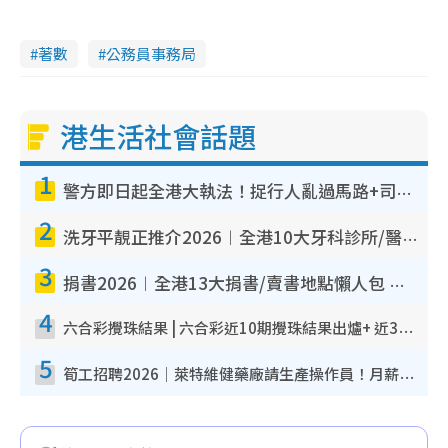
著數
公務員事務局
港生活社會話題
1
警方即日起全港大執法！捉行人亂過馬路+司機不專注駕駛！亂過馬路罰$2000
2
洗牙平靚正推介2026︱全港10大牙科診所/醫院懶人包 夜診至8點/鎮靜潔牙/醫療券適用
3
捐書2026︱全港13大捐書/賣書地點懶人包 二手課本最高$150＋舊書換免費咖啡/戲票
4
六合彩攪珠結果 | 六合彩近10期攪珠結果出爐+ 近30期最旺熱門中獎號碼
5
筍工招聘2026｜萊特維健藥廠請生產操作員！月薪高達$1.7萬 冷氣廠房/五天工作/保證雙糧