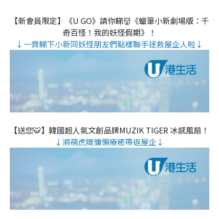
【新會員限定】《U GO》請你睇👹《蠟筆小新劇場版：千
奇百怪！我的妖怪假期》！
↓一齊睇下小新同妖怪朋友們點樣聯手拯救屋企人啦↓
【送您🐯】韓國超人氣文創品牌MUZIK TIGER 冰感風扇！
↓將萌虎嘅慵懶療癒帶返屋企↓