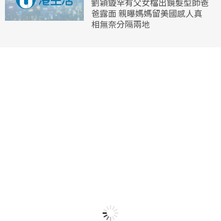
劉穎鏇罕有父女檔出鏡髮型師爸
爸露面 親曝媽媽留美國感人真
相無奈分隔兩地