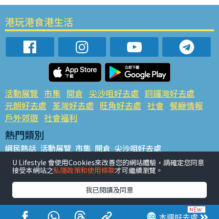
港玩港食港生活
活動展覽
市集
開倉
尖沙咀好去處
銅鑼灣好去處
元朗好去處
荃灣好去處
旺角好去處
社會
餐廳情報
戶外郊遊
社會福利
熱門類別
網民熱話
活動展覽
市集
開倉
尖沙咀好去處
銅鑼灣好去處
元朗好去處
荃灣好去處
旺角好去處
社會
U Lifestyle 會使用Cookies來改善您的網站體驗，請確定您同意
接受本網站之
私隱政策和使用條款
才可繼續瀏覽。
餐廳情報
戶外郊遊
熱門標籤
我已閱讀及同意
#UGO搵好去處
#人氣活動推介
#美食社群熱話
#親子玩樂好去處
#ULifestyle應用程式
#限時搶
本週好去處