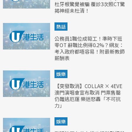
杜牙根驚覺被騙 覆診3次照CT驚
揭神經未杜清！
熱話
公務員1職位成筍工！準時下班
零OT 辭職比例得0.2%？網友：
考入政府都唔容易！附最新教師
薪酬表
娛樂
【突發取消】COLLAR × 4EVE
澳門演唱會宣布取消 門票售罄
仍難逃厄運 樂迷怒轟「不可抗
力」
娛樂