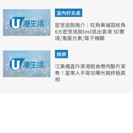
室內好去處
密室逃脫推介｜旺角黃埔荔枝角
6大密室逃脫lost逃出香港 5D實
境/鬼屋元素/電子機關
娛樂
江美儀直斥某港姐食嘢肉酸冇家
教！當事人手寫信曝光揭終極真
相