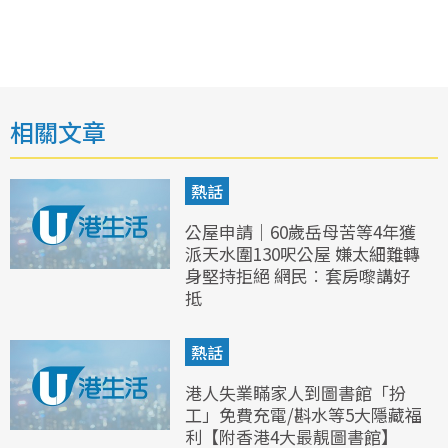
相關文章
熱話
公屋申請｜60歲岳母苦等4年獲
派天水圍130呎公屋 嫌太細難轉
身堅持拒絕 網民︰套房嚟講好
抵
熱話
港人失業瞞家人到圖書館「扮
工」免費充電/斟水等5大隱藏福
利【附香港4大最靚圖書館】