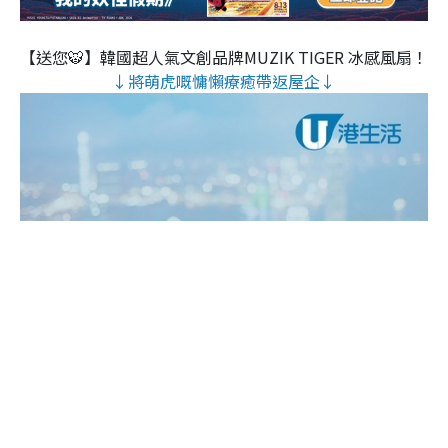
【送您🐯】韓國超人氣文創品牌MUZIK TIGER 冰感風扇！
↓將萌虎嘅慵懶療癒帶返屋企↓