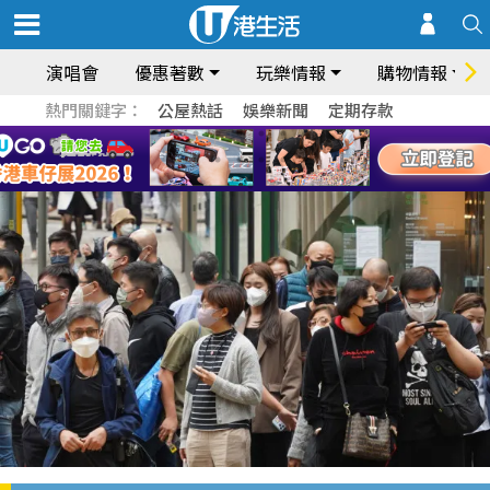
演唱會
優惠著數
玩樂情報
購物情報
熱門關鍵字：
公屋熱話
娛樂新聞
定期存款