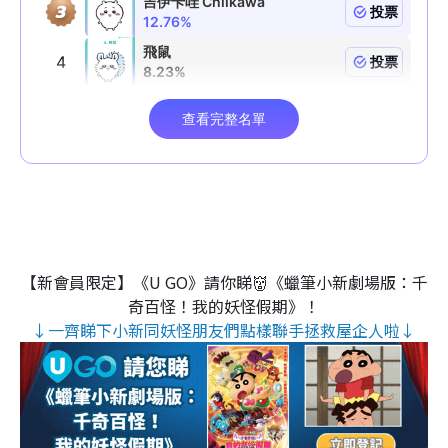
【新會員限定】《U GO》請你睇👹《蠟筆小新劇場版：千
奇百怪！我的妖怪假期》！
↓一齊睇下小新同妖怪朋友們點樣聯手拯救屋企人啦↓