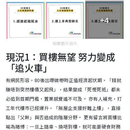
+4
點擊圖片放大
現況1：買樓無望 努力變成
「追火車」
有網民形容，80後出嚟做嘢時正值經濟起伏期，「錢就
賺唔到突然樓價又起飛」，結果變成「死慳死抵」都未
必追到首期門檻，置業感覺遙不可及。 亦有人補充，打
工年代樓市已經爆升，「無屋企支援好難上樓」，直接
點出「父幹」與否造成的階層分野。 更有留言將買樓比
喻為賭博：一旦上錯車、換唔到樓，就可能要硬食財務