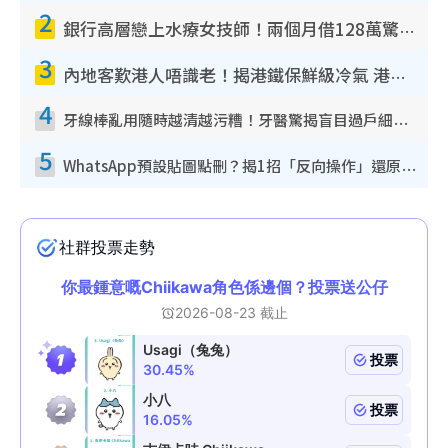
2
銀行高層戀上水療女技師！兩個月借128萬驚覺「沉船」沉落火海 揭背後疑似邪教操控賣淫
3
內地客歎港人唔識老！揭港鐵保鮮級冷氣 港人求放過：咪投訴
4
牙線棒亂用隨時越清越污糟！牙醫驚揭盲目過戶細菌恐致蛀牙：呢種先係日常真保養
5
WhatsApp預設貼圖點刪？揭1招「反向操作」還原簡潔介面 附3步實測教學