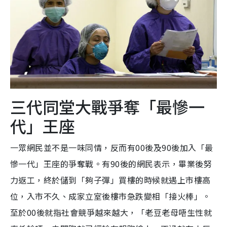
三代同堂大戰爭奪「最慘一
代」王座
一眾網民並不是一味同情，反而有00後及90後加入「最
慘一代」王座的爭奪戰。有90後的網民表示，畢業後努
力返工，終於儲到「夠子彈」買樓的時候就遇上市樓高
位，入市不久、成家立室後樓市急跌變相「接火棒」。
至於00後就指社會競爭越來越大，「老豆老母唔生性就