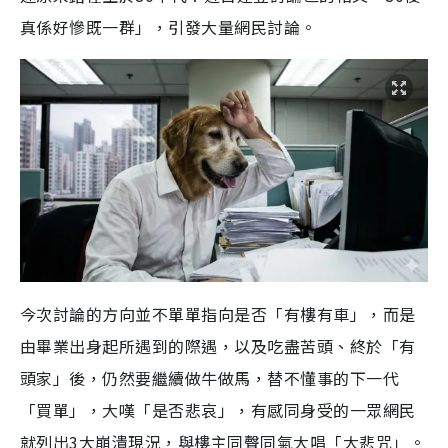
真係好慘既一群」，引發大量網民討論。
今次討論的方向並不單單指向是否「有樓有車」，而是
由畢業出身起所遇到的際遇，以及吃盡苦頭、終於「有
頭家」後，仍然要繼續做牛做馬，替不懂事的下一代
「買單」，大嘆「是否悲哀」，有感同身受的一眾網民
就列出3大崩潰現況，與樓主同聲同氣大唱「大悲咒」。