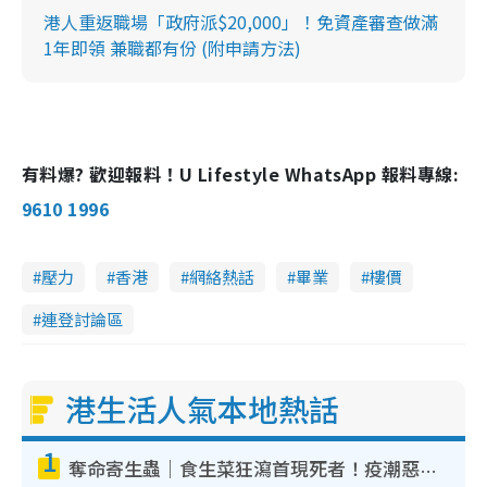
港人重返職場「政府派$20,000」！免資產審查做滿
1年即領 兼職都有份 (附申請方法)
有料爆? 歡迎報料！U Lifestyle WhatsApp 報料專線:
9610 1996
壓力
香港
網絡熱話
畢業
樓價
連登討論區
港生活人氣本地熱話
1
奪命寄生蟲｜食生菜狂瀉首現死者！疫潮惡化錄1.8萬宗病例 揭洗菜3大謬誤