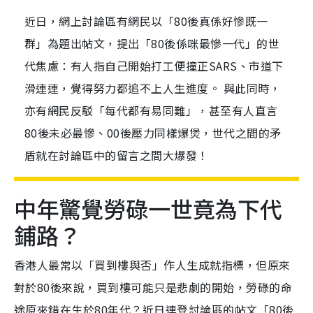
近日，網上討論區有網民以「80後真係好慘既一
群」為題出帖文，提出「80後係咪最慘一代」的世
代焦慮：有人指自己開始打工便撞正SARS、市道下
滑連連，覺得努力都追不上人生進度。 與此同時，
亦有網民反駁「每代都有易同難」，甚至有人直言
80後未必最慘、00後壓力同樣爆煲，世代之間的矛
盾就在討論區中的留言之間大爆發！
中年驚覺勞碌一世竟為下代
鋪路？
香港人最常以「買到樓與否」作人生成就指標，但原來
對於80後來說，買到樓可能只是悲劇的開始，勞碌的命
途原來錯在生於80年代？近日連登討論區的帖文「80後