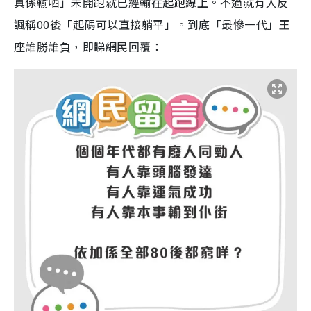
真係輸哂」未開跑就已經輸在起跑線上。不過就有人反
諷稱00後「起碼可以直接躺平」。到底「最慘一代」王
座誰勝誰負，即睇網民回覆：