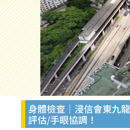
身體檢查｜浸信會東九龍
評估/手眼協調！