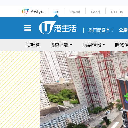
HK
Travel
Food
Beauty
熱門關鍵字：
公屋
演唱會
優惠著數
玩樂情報
購物