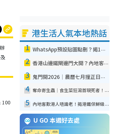
港生活人氣本地熱話
1
舉辦
WhatsApp預設貼圖點刪？揭1招「反向操作」還原簡潔介面 附3步實測教學
勢及
2
香港山邊鐵閘邊門大開？內地客困惑意義何在！網民神回覆：呢種叫法理性防禦
3
鬼門開2026｜農曆七月撞正日全食特別邪？專家警告切忌做一事！揭4大禁忌+2招保平安
4
奪命寄生蟲｜食生菜狂瀉首現死者！疫潮惡化錄1.8萬宗病例 揭洗菜3大謬誤
5
100
內地客歎港人唔識老！揭港鐵保鮮級冷氣 港人求放過：咪投訴
U GO 本週好去處