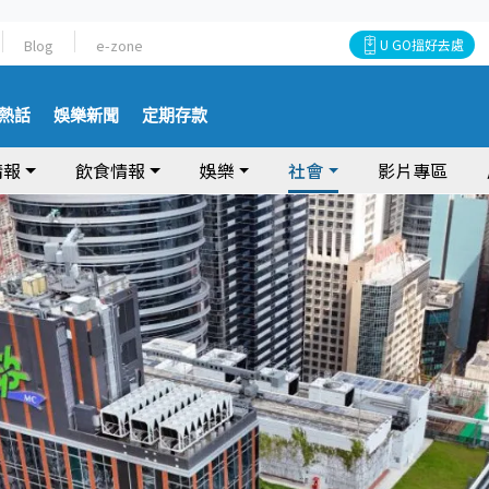
Blog
e-zone
U GO搵好去處
熱話
娛樂新聞
定期存款
情報
飲食情報
娛樂
社會
影片專區