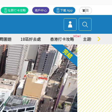
社群打卡攻略
商戶中心
下載 App
繁
简
周圍遊
18區好去處
香港打卡攻略
主題特集